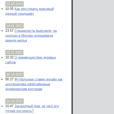
20.03.2023
10:55
Как обустроить красивый
дачный ландшафт
14.01.2023
23:57
Специалисты выяснили, на
сколько в Москве подешевела
аренда жилья
23.11.2022
10:32
О преимуществах игровых
сайтов
16.10.2022
00:27
Футбольные ставки онлайн как
альтернатива оффлайновым
букмекерским конторам
14.10.2022
10:47
Загородный дом: из чего его
лучше построить?