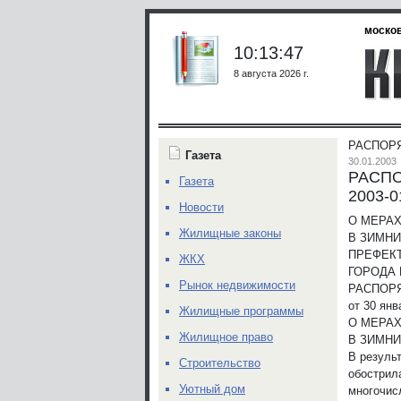
москов
10:13:47
8 августа 2026 г.
РАСПОРЯ
Газета
30.01.2003
РАСПО
Газета
2003-0
Новости
О МЕРА
Жилищные законы
В ЗИМН
ПРЕФЕКТ
ЖКХ
ГОРОДА
Рынок недвижимости
РАСПОР
от 30 янв
Жилищные программы
О МЕРА
Жилищное право
В ЗИМН
В резуль
Строительство
обострил
Уютный дом
многочис