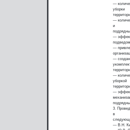
— количе
уборки
территор
— количе
и
подрядны
— эффект
подведом
— привле
организац
— создан
укомплек
территори
— количе
уборкой
территори
— эффект
механиза
подрядны
3. Прове
в
следующе
— В.Н. К