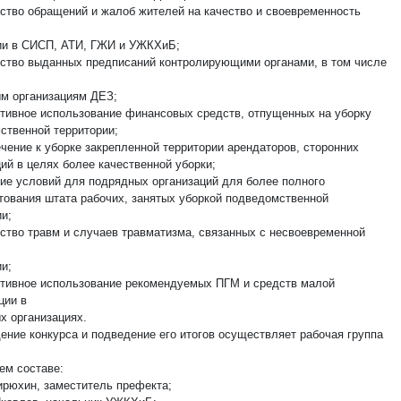
ство обращений и жалоб жителей на качество и своевременность
ии в СИСП, АТИ, ГЖИ и УЖКХиБ;
ство выданных предписаний контролирующими органами, в том числе
м организациям ДЕЗ;
ивное использование финансовых средств, отпущенных на уборку
ственной территории;
чение к уборке закрепленной территории арендаторов, сторонних
ий в целях более качественной уборки;
ие условий для подрядных организаций для более полного
тования штата рабочих, занятых уборкой подведомственной
и;
ство травм и случаев травматизма, связанных с несвоевременной
и;
ивное использование рекомендуемых ПГМ и средств малой
ции в
х организациях.
дение конкурса и подведение его итогов осуществляет рабочая группа
м составе:
ирюхин, заместитель префекта;