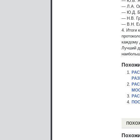
— Ю.В. Я
— Л.А. О
— Ю.Д. Б
— Н.В. Г
— В.Н. Е
4. Итоги
протокол
каждому 
Лучший д
наибольш
Похожи
РАС
РАЗ
РАС
МОС
РАС
ПОС
ПОХО
Похожи