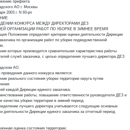
яжению префекта
адского АО г. Москвы
аря 2003 г. N 93-рп
НИЕ
ЕДЕНИИ КОНКУРСА МЕЖДУ ДИРЕКТОРАМИ ДЕЗ
ЕЙ ОРГАНИЗАЦИИ РАБОТ ПО УБОРКЕ В ЗИМНЕЕ ВРЕМЯ
ящее Положение определяет критерии оценки деятельности Дирекции
заказчика по организации работ по уборке подведомственной
и,
ании которых производится сравнительная характеристика работы
телей служб заказчика, с целью определения лучшего директора ДЕЗ
адском АО.
 проведения данного конкурса является:
ние реального состояния уборки территории округа путем
ления
лей каждой Дирекции единого заказчика;
енствование работы, повышение ответственности руководителя ДЕЗ и
е качества уборки территории в зимний период.
пределении лучшего директора учитываются следующие основные
ли деятельности Дирекции единого заказчика за отчетный период
ионная оценка состояния территории;