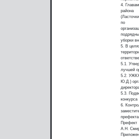
4. Глава
района
(Ласточк
по
организа
подрядны
уборки вн
5. В цел
территор
ответств
5.1. Утв
лучшей ор
5.2. УЖК
Ю.Д.) орг
директор
5.3. Подв
конкурса
6. Контр
заместит
префекта
Префект
А.Н. Сми
Приложен