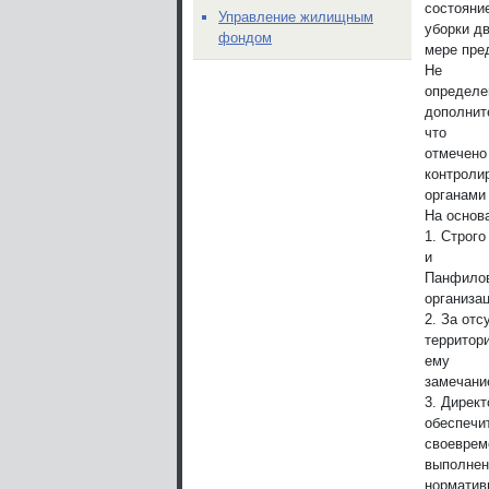
состояни
Управление жилищным
уборки д
фондом
мере пре
Не
определе
дополнит
что
отмечено
контрол
органами
На основ
1. Строг
и
Панфилов
организа
2. За от
территор
ему
замечани
3. Директ
обеспечи
своевреме
выполне
норматив