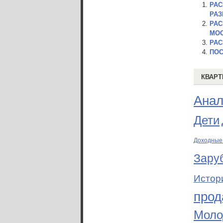
РАС
РАЗ
РАС
МОС
РАС
ПОС
КВАРТ
Анал
Дети
Доходные
Зару
Истор
прод
Моло