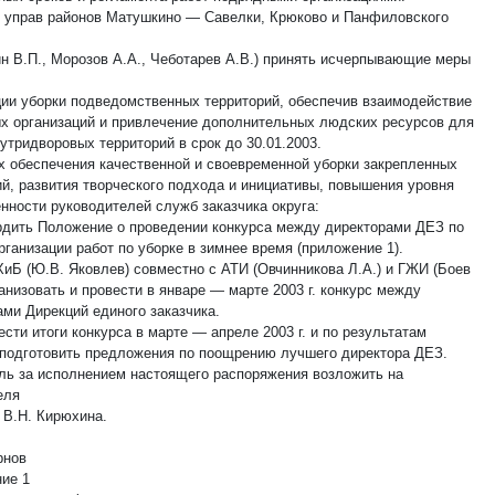
м управ районов Матушкино — Савелки, Крюково и Панфиловского
ин В.П., Морозов А.А., Чеботарев А.В.) принять исчерпывающие меры
ции уборки подведомственных территорий, обеспечив взаимодействие
х организаций и привлечение дополнительных людских ресурсов для
утридворовых территорий в срок до 30.01.2003.
ях обеспечения качественной и своевременной уборки закрепленных
ий, развития творческого подхода и инициативы, повышения уровня
енности руководителей служб заказчика округа:
ердить Положение о проведении конкурса между директорами ДЕЗ по
ганизации работ по уборке в зимнее время (приложение 1).
ХиБ (Ю.В. Яковлев) совместно с АТИ (Овчинникова Л.А.) и ГЖИ (Боев
анизовать и провести в январе — марте 2003 г. конкурс между
ами Дирекций единого заказчика.
ести итоги конкурса в марте — апреле 2003 г. и по результатам
 подготовить предложения по поощрению лучшего директора ДЕЗ.
оль за исполнением настоящего распоряжения возложить на
еля
 В.Н. Кирюхина.
рнов
ие 1