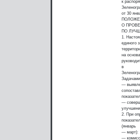
к распор
Зеленогр
от 30 янв
ПОЛОЖЕ
О ПРОВ
ПО ЛУЧШ
1. Насто
единого 
территори
на основ
руководи
в
Зеленогр
Задачами
— выявле
сопостав
показате
— соверш
улучшени
2. При о
показате
(январь
— март):
— комисс