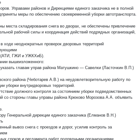
е
воров. Управами районов и Дирекциями единого заказчика не в полной
дприняты меры по обеспечению своевременной уборки автотранспорта.
ны места складирования снега во дворах, не обеспечены привлечение
ельной рабочей силы и координация действий подрядных организаций,
 в ходе неоднократных проверок дворовых территорий
ирующими
 (АТИ, ГЖИ и УЖКХиБ).
ании вышеизложенного:
о указать главам управ района Матушкино — Савелки (Ласточкин В.П.)
ского района (Чеботарев А.В.) на неудовлетворительную работу по
ции уборки внутридворовых территорий.
сутствие должного контроля за состоянием уборки подведомственных
ий со стороны главы управы района Крюково Морозова А.А. объявить
е.
ору Генеральной дирекции единого заказчика (Елманов В.Н.)
ть
нный вывоз снега с проездов и дорог, усилив контроль за
нием
ных сроков и регламента работ подрядными организациями.