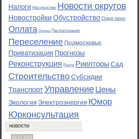
Новости округов
Налоги
Наследство
Новостройки
Обустройство
Одно окно
Оплата
Паспортизация
Оценка
Переселение
Подмосковье
Приватизация
Прогнозы
Реконструкция
Риелторы
Сад
Рента
Строительство
Субсидии
Управление
Цены
Транспорт
Юмор
Экология
Электроэнергия
Юрконсультация
НОВОСТИ
03.02.2024