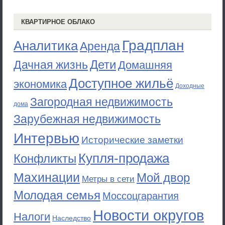
КВАРТИРНОЕ ОБЛАКО
Градплан
Аналитика
Аренда
Дети
Дачная жизнь
Домашняя
Доступное жильё
экономика
Доходные
Загородная недвижимость
дома
Зарубежная недвижимость
Интервью
Исторические заметки
Купля-продажа
Конфликты
Махинации
Мой двор
Метры в сети
Молодая семья
Моссоцгарантия
Новости округов
Налоги
Наследство