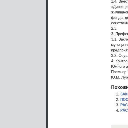
2.4. Вне
«Дирекци
жилищно
фонда, д
собствен
2.3.
3. Префе
3.1. Зак
муниципа
предприя
3.2. Осу
4. Контр
Южного а
Премьер 
Ю.М. Луж
Похожи
ЗАК
ПОС
РАС
РАС