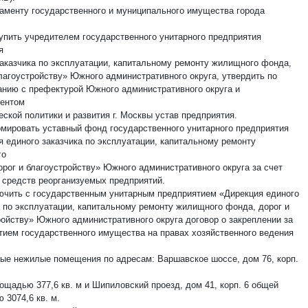
таменту государственного и муниципального имущества города
тупить учредителем государственного унитарного предприятия
я
заказчика по эксплуатации, капитальному ремонту жилищного фонда,
благоустройству» Южного административного округа, утвердить по
анию с префектурой Южного административного округа и
ентом
ской политики и развития г. Москвы устав предприятия.
рмировать уставный фонд государственного унитарного предприятия
я единого заказчика по эксплуатации, капитальному ремонту
го
орог и благоустройству» Южного административного округа за счет
 средств реорганизуемых предприятий.
лючить с государственным унитарным предприятием «Дирекция единого
а по эксплуатации, капитальному ремонту жилищного фонда, дорог и
ройству» Южного административного округа договор о закреплении за
тием государственного имущества на правах хозяйственного ведения
ые нежилые помещения по адресам: Варшавское шоссе, дом 76, корп.
ощадью 377,6 кв. м и Шипиловский проезд, дом 41, корп. 6 общей
 3074,6 кв. м.