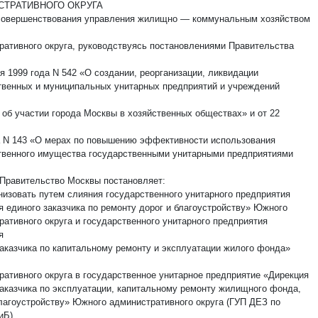
СТРАТИВНОГО ОКРУГА
совершенствования управления жилищно — коммунальным хозяйством
ративного округа, руководствуясь постановлениями Правительства
я 1999 года N 542 «О создании, реорганизации, ликвидации
твенных и муниципальных унитарных предприятий и учреждений
 об участии города Москвы в хозяйственных обществах» и от 22
а N 143 «О мерах по повышению эффективности использования
твенного имущества государственными унитарными предприятиями
Правительство Москвы постановляет:
анизовать путем слияния государственного унитарного предприятия
я единого заказчика по ремонту дорог и благоустройству» Южного
ративного округа и государственного унитарного предприятия
я
заказчика по капитальному ремонту и эксплуатации жилого фонда»
ративного округа в государственное унитарное предприятие «Дирекция
заказчика по эксплуатации, капитальному ремонту жилищного фонда,
благоустройству» Южного административного округа (ГУП ДЕЗ по
Б).