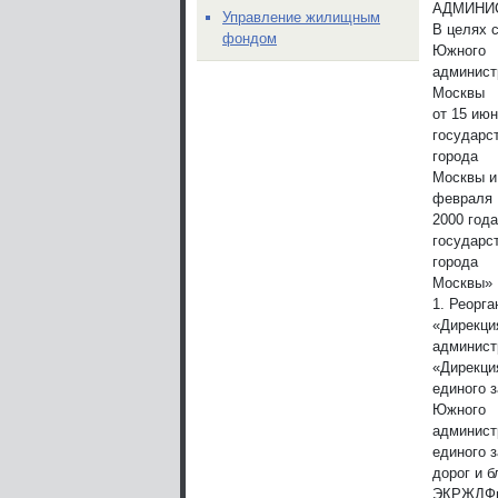
АДМИНИ
Управление жилищным
В целях 
фондом
Южного
админист
Москвы
от 15 июн
государс
города
Москвы и
февраля
2000 год
государс
города
Москвы» 
1. Реорг
«Дирекци
админист
«Дирекци
единого 
Южного
админист
единого 
дорог и 
ЭКРЖДФи