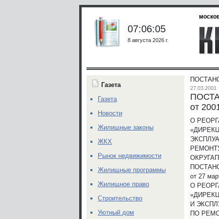
москов
07:06:05
8 августа 2026 г.
ПОСТАНО
Газета
27.03.2001
ПОСТА
Газета
от 200
Новости
О РЕОР
Жилищные законы
«ДИРЕКЦ
ЭКСПЛУА
ЖКХ
РЕМОНТ
Рынок недвижимости
ОКРУГА
П
ПОСТАН
Жилищные программы
от 27 мар
Жилищное право
О РЕОР
«ДИРЕКЦ
Строительство
И ЭКСПЛ
Уютный дом
ПО РЕМО