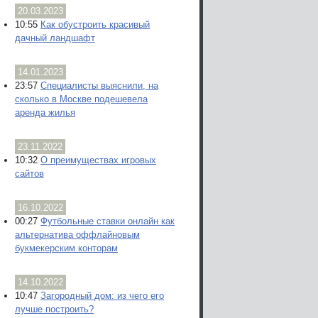
20.03.2023
10:55
Как обустроить красивый
дачный ландшафт
14.01.2023
23:57
Специалисты выяснили, на
сколько в Москве подешевела
аренда жилья
23.11.2022
10:32
О преимуществах игровых
сайтов
16.10.2022
00:27
Футбольные ставки онлайн как
альтернатива оффлайновым
букмекерским конторам
14.10.2022
10:47
Загородный дом: из чего его
лучше построить?