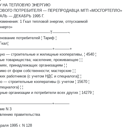
У НА ТЕПЛОВУЮ ЭНЕРГИЮ
ТОВОГО ПОТРЕБИТЕЛЯ — ПЕРЕПРОДАВЦА МГП «МОСГОРТЕПЛО»
АЛЬ — ДЕКАБРЬ 1995 Г.
изменения: 1 Гкал тепловой энергии, отпускаемой
нерго»
——————————————-T————¬
енование потребителей ¦ Тариф ¦
 Гкал¦
———————————————-+————+
щно — строительные и жилищные кооперативы, ¦ 4540 ¦
ные товарищества; население, проживающее ¦ ¦
ениях, принадлежащих организациям ¦ ¦
симо от форм собственности; мастерские ¦ ¦
ских работников (с учетом НДС и спецналога)¦ ¦
но — строительные кооперативы (с учетом ¦ 15670 ¦
пецналога) ¦ ¦
ные организации и потребители всех других ¦ 14279 ¦
———————————————-+————
ие N 3
овлению правительства
раля 1995 г. N 128