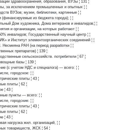
низации здравоохранения, образования, ВУЗы ¦ 131 ¦
сквы, за исключением промышленных и опытных ¦ ¦
водств ВУЗов; музеи, библиотеки, картинные ¦ ¦
еи (финансируемые из бюджета города); ¦ ¦
альный Дом художника, Дома ветеранов и инвалидов;¦ ¦
риятия и организации, на которых работают ¦ ¦
 50% инвалидов; Государственный научный центр ¦ ¦
ИК» и Институт элементоорганических соединений ¦ ¦
.Н. Несмеяна РАН (на период разработки ¦ ¦
ственных препаратов) ¦ 139 ¦
зводственные сельскохозяйств. потребители ¦ 67 ¦
оовощные базы ¦ 139 ¦
ение (с учетом НДС и спецналога) — всего: ¦ ¦
числе, городское: ¦ ¦
ктрические плиты ¦ 43 ¦
вые плиты ¦ 62 ¦
ое ¦ 43 ¦
нные пункты — всего: ¦ ¦
числе, городские: ¦ ¦
ктрические плиты ¦ 43 ¦
вые плиты ¦ 62 ¦
ие ¦ 43 ¦
овая нагрузка жил. организаций, ¦ ¦
ных товариществ, ЖСК ¦ 54 ¦