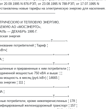
от 20.09.1995 N 876-РЗП, от 23.08.1995 N 788-РЗП, от 17.07.1995 N
установлены новые тарифы на электрическую энергию для населения.
——————————————————
КТРИЧЕСКУЮ И ТЕПЛОВУЮ ЭНЕРГИЮ,
АЕМУЮ АО «МОСЭНЕРГО»,
АЛЬ — ДЕКАБРЬ 1995 Г.
еская энергия
—————————————————T————¬
енование потребителей ¦ Тариф ¦
 кВтч¦
——————————————————+————+
А ¦
——————————————————T————+
шленные и приравненные к ним потребители ¦ ¦
оединенной мощностью 750 кВА и выше: ¦ ¦
а за мощность в месяц (руб./кВт) ¦ 14665 ¦
 за энергию ¦ 111 ¦
——————————————————+————+
ПА ¦
——————————————————T————+
льные потребители, кроме нижеперечисленных ¦ 178 ¦
трифицированный железнодорожный транспорт ¦ 157 ¦