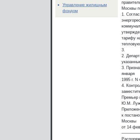
правител
Управление жилищным
Москвы п
фондом
1. Согла
энергоре
коммуналь
утвержде
тарифу н
тепловую
3.
2. Депар
указанны
3. Призн
января
1995 г. N
4. Контр
заместит
Премьер 
Ю.М. Луж
Приложен
к постан
Москвы
от 14 фев
————
Распоряж