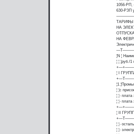
1056-РП, 
630-РЗП 
————
ТАРИФЫ
НА ЭЛЕ
ОТПУСК
НА ФЕВР
Электрич
—T——
¦N ¦ Наим
¦ ¦ ¦руб./1
+—+—
¦ I ГРУПП
+—T—
¦1.¦Промы
¦ ¦с прис
¦ ¦- плат
¦ ¦- плата
+—+—
¦ II ГРУП
+—T—
¦ ¦- оста
¦ ¦- элек