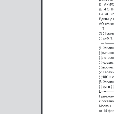
К ТАРИФ
ДЛЯ ОП
НА ФЕВР
Единица 
АО «Мосэ
—T——
¦N ¦ Наим
¦ ¦ ¦руб./1
+—+—
¦1.¦Жили
¦ ¦жилищ
¦ ¦в стро
¦ ¦незави
¦ ¦творче
¦2.¦Гараж
¦ ¦НДС и с
¦3.¦Жилищ
¦ ¦групп ¦ ¦
L—+—
Приложен
к постан
Москвы
от 14 фев