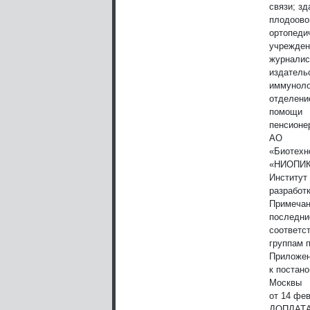
связи; з
плодоово
ортопеди
учрежден
журналис
издатель
иммуноло
отделени
помощи
пенсионе
АО
«Биотехн
«НИОПИК
Институт
разработ
Примечан
последни
соответ
группам 
Приложен
к постан
Москвы
от 14 фев
ДОПЛАТ