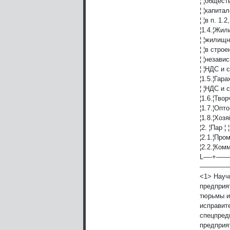
¦ ¦общест
¦ ¦капита
¦ ¦в п. 1.2
¦1.4.¦Жи
¦ ¦жилищ
¦ ¦в стро
¦ ¦незави
¦ ¦НДС и с
¦1.5.¦Гар
¦ ¦НДС и с
¦1.6.¦Тво
¦1.7.¦Опт
¦1.8.¦Хоз
¦2. ¦Пар ¦ ¦
¦2.1.¦Про
¦2.2.¦Ком
L—-+
————
<1> Науч
предприя
тюрьмы и
исправит
спецпред
предприя