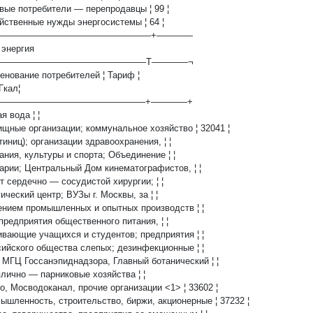
овые потребители — перепродавцы ¦ 99 ¦
яйственные нужды энергосистемы ¦ 64 ¦
——————————————————+————
 энергия
—————————————————T————¬
менование потребителей ¦ Тариф ¦
 Гкал¦
——————————————————+————+
ая вода ¦ ¦
ищные организации; коммунальное хозяйство ¦ 32041 ¦
остиниц); организации здравоохранения, ¦ ¦
вания, культуры и спорта; Объединение ¦ ¦
нарии; Центральный Дом кинематографистов, ¦ ¦
ут сердечно — сосудистой хирургии; ¦ ¦
гический центр; ВУЗы г. Москвы, за ¦ ¦
чением промышленных и опытных производств ¦ ¦
 предприятия общественного питания, ¦ ¦
ивающие учащихся и студентов; предприятия ¦ ¦
сийского общества слепых; дезинфекционные ¦ ¦
и МГЦ Госсанэпиднадзора, Главный ботанический ¦ ¦
еплично — парниковые хозяйства ¦ ¦
ро, Мосводоканал, прочие организации <1> ¦ 33602 ¦
мышленность, строительство, биржи, акционерные ¦ 37232 ¦