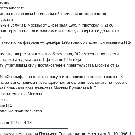
ьство
остановляет:
ситься с решением Региональной комиссии по тарифам на
сурсы и
ные услуги г. Москвы от 1 февраля 1995 г. (протокол N 2) об
нии тарифов на электрическую и тепловую энергию и доплаты к
а
 энергию на февраль — декабрь 1995 года согласно приложениям N 1-
таменту энергетики и энергосбережения, АО «Мосэнерго» ввести
е тарифы в действие с 1 февраля 1995 года.
ать утратившим силу постановление правительства Москвы от 17
 40 «О тарифах на электрическую и тепловую энергию», кроме п. 3.
оль за выполнением настоящего постановления возложить на первого
еля премьера правительства Москвы Буравлева К.Э.
правительства Москвы
ков
ие N 1
овлению правительства
раля 1995 г. N 128
——————————————————
ениями заместителя Премьера Правительства Москвы от 31.10.1996 N