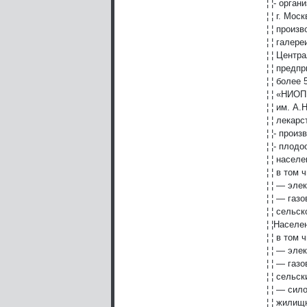
¦ ¦- орга
¦ ¦ г. Мо
¦ ¦ произ
¦ ¦ галер
¦ ¦ Центр
¦ ¦ предп
¦ ¦ более
¦ ¦ «НИОП
¦ ¦ им. А
¦ ¦ лекар
¦ ¦- прои
¦ ¦- плод
¦ ¦ насел
¦ ¦ в том 
¦ ¦ — эле
¦ ¦ — газо
¦ ¦ сельск
¦ ¦Населе
¦ ¦ в том 
¦ ¦ — эле
¦ ¦ — газо
¦ ¦ сельск
¦ ¦ — сил
¦ ¦ жилищ