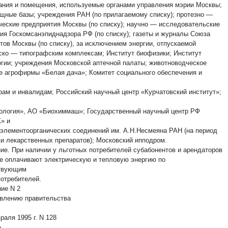
дания и помещения, используемые органами управления мэрии Москвы;
щные базы; учреждения РАН (по прилагаемому списку); протезно —
ческие предприятия Москвы (по списку); научно — исследовательские
ия Госкомсанэпиднадзора РФ (по списку); газеты и журналы Союза
тов Москвы (по списку), за исключением энергии, отпускаемой
ско — типографским комплексам; Институт биофизики; Институт
гии; учреждения Московской аптечной палаты; животноводческое
е агрофирмы «Белая дача»; Комитет социального обеспечения и
рам и инвалидам; Российский научный центр «Курчатовский институт»;
ология», АО «Биохиммаш»; Государственный научный центр РФ
» и
 элементоорганических соединений им. А.Н.Несмеяна РАН (на период
ки лекарственных препаратов); Московский ипподром.
ие. При наличии у льготных потребителей субабонентов и арендаторов
е оплачивают электрическую и тепловую энергию по
ствующим
потребителей.
ие N 2
овлению правительства
раля 1995 г. N 128
А