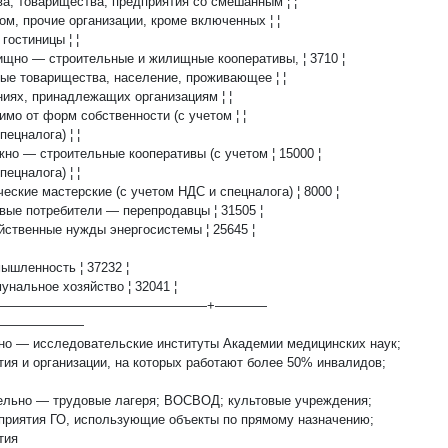
ва, товарищества, предприятия со смешанным ¦ ¦
лом, прочие организации, кроме включенных ¦ ¦
, гостиницы ¦ ¦
лищно — строительные и жилищные кооперативы, ¦ 3710 ¦
ные товарищества, население, проживающее ¦ ¦
ениях, принадлежащих организациям ¦ ¦
симо от форм собственности (с учетом ¦ ¦
пецналога) ¦ ¦
ажно — строительные кооперативы (с учетом ¦ 15000 ¦
пецналога) ¦ ¦
рческие мастерские (с учетом НДС и спецналога) ¦ 8000 ¦
овые потребители — перепродавцы ¦ 31505 ¦
яйственные нужды энергосистемы ¦ 25645 ¦
мышленность ¦ 37232 ¦
мунальное хозяйство ¦ 32041 ¦
——————————————————+————
———————
но — исследовательские институты Академии медицинских наук;
тия и организации, на которых работают более 50% инвалидов;
ельно — трудовые лагеря; ВОСВОД; культовые учреждения;
приятия ГО, использующие объекты по прямому назначению;
тия