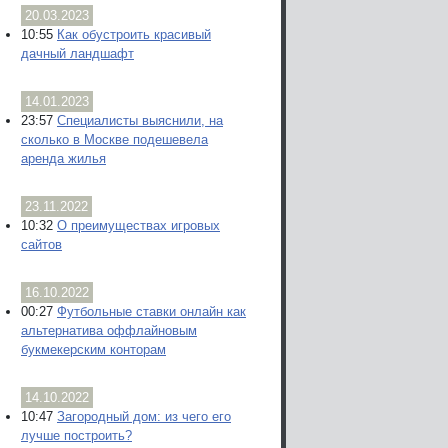
20.03.2023
10:55
Как обустроить красивый
дачный ландшафт
14.01.2023
23:57
Специалисты выяснили, на
сколько в Москве подешевела
аренда жилья
23.11.2022
10:32
О преимуществах игровых
сайтов
16.10.2022
00:27
Футбольные ставки онлайн как
альтернатива оффлайновым
букмекерским конторам
14.10.2022
10:47
Загородный дом: из чего его
лучше построить?