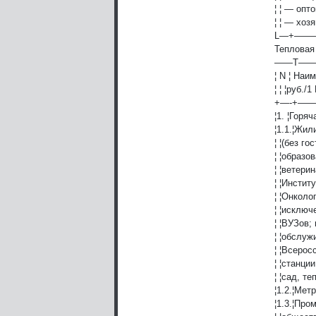
¦ ¦ — опт
¦ ¦ — хоз
L—+—
Тепловая
——T—
¦ N ¦ Наи
¦ ¦ ¦руб./1
+—-+
¦1. ¦Горяч
¦1.1.¦Жил
¦ ¦(без г
¦ ¦образо
¦ ¦ветери
¦ ¦Инстит
¦ ¦Онколо
¦ ¦исклю
¦ ¦ВУЗов;
¦ ¦обслуж
¦ ¦Всерос
¦ ¦станци
¦ ¦сад, т
¦1.2.¦Мет
¦1.3.¦Про