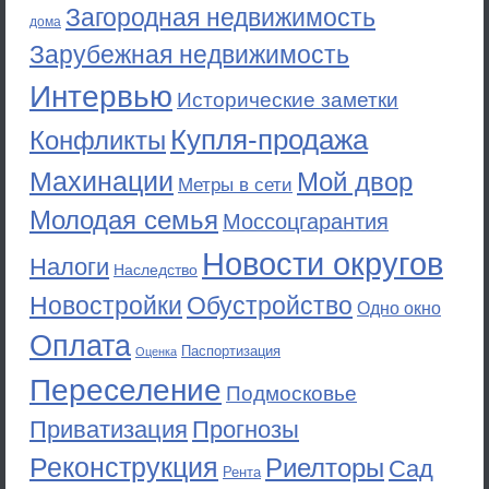
Загородная недвижимость
дома
Зарубежная недвижимость
Интервью
Исторические заметки
Купля-продажа
Конфликты
Махинации
Мой двор
Метры в сети
Молодая семья
Моссоцгарантия
Новости округов
Налоги
Наследство
Новостройки
Обустройство
Одно окно
Оплата
Паспортизация
Оценка
Переселение
Подмосковье
Приватизация
Прогнозы
Реконструкция
Риелторы
Сад
Рента