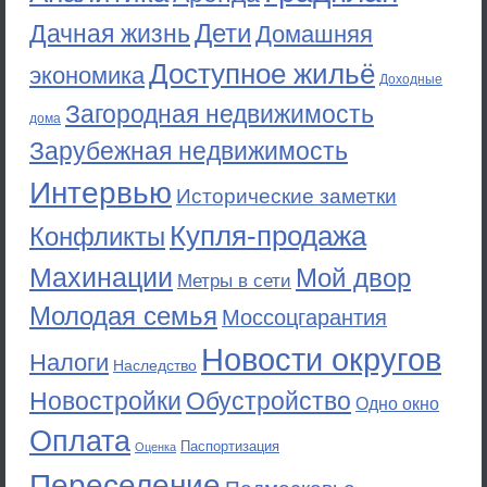
Дети
Дачная жизнь
Домашняя
Доступное жильё
экономика
Доходные
Загородная недвижимость
дома
Зарубежная недвижимость
Интервью
Исторические заметки
Купля-продажа
Конфликты
Махинации
Мой двор
Метры в сети
Молодая семья
Моссоцгарантия
Новости округов
Налоги
Наследство
Новостройки
Обустройство
Одно окно
Оплата
Паспортизация
Оценка
Переселение