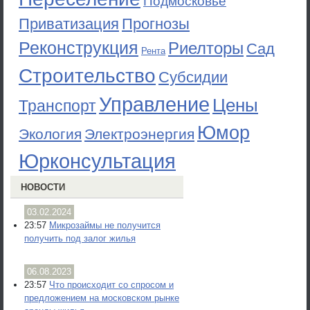
Подмосковье
Приватизация
Прогнозы
Реконструкция
Риелторы
Сад
Рента
Строительство
Субсидии
Управление
Цены
Транспорт
Юмор
Экология
Электроэнергия
Юрконсультация
НОВОСТИ
03.02.2024
23:57
Микрозаймы не получится
получить под залог жилья
06.08.2023
23:57
Что происходит со спросом и
предложением на московском рынке