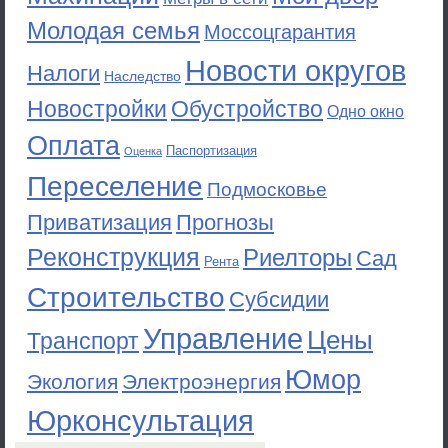
Молодая семья
Моссоцгарантия
Новости округов
Налоги
Наследство
Новостройки
Обустройство
Одно окно
Оплата
Паспортизация
Оценка
Переселение
Подмосковье
Приватизация
Прогнозы
Реконструкция
Риелторы
Сад
Рента
Строительство
Субсидии
Управление
Цены
Транспорт
Юмор
Экология
Электроэнергия
Юрконсультация