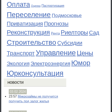
Оплата
Паспортизация
Оценка
Переселение
Подмосковье
Приватизация
Прогнозы
Реконструкция
Риелторы
Сад
Рента
Строительство
Субсидии
Управление
Цены
Транспорт
Юмор
Экология
Электроэнергия
Юрконсультация
НОВОСТИ
03.02.2024
23:57
Микрозаймы не получится
получить под залог жилья