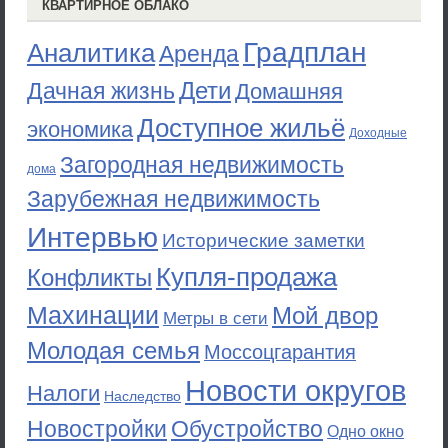
КВАРТИРНОЕ ОБЛАКО
Градплан
Аналитика
Аренда
Дети
Дачная жизнь
Домашняя
Доступное жильё
экономика
Доходные
Загородная недвижимость
дома
Зарубежная недвижимость
Интервью
Исторические заметки
Купля-продажа
Конфликты
Махинации
Мой двор
Метры в сети
Молодая семья
Моссоцгарантия
Новости округов
Налоги
Наследство
Новостройки
Обустройство
Одно окно