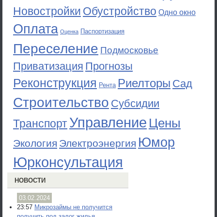
Новостройки
Обустройство
Одно окно
Оплата
Паспортизация
Оценка
Переселение
Подмосковье
Приватизация
Прогнозы
Реконструкция
Риелторы
Сад
Рента
Строительство
Субсидии
Управление
Цены
Транспорт
Юмор
Экология
Электроэнергия
Юрконсультация
НОВОСТИ
03.02.2024
23:57
Микрозаймы не получится
получить под залог жилья