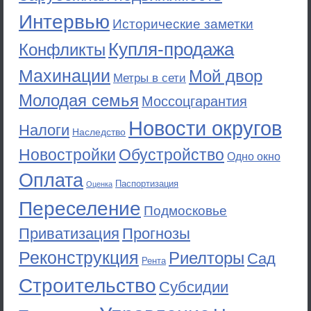
Интервью
Исторические заметки
Купля-продажа
Конфликты
Махинации
Мой двор
Метры в сети
Молодая семья
Моссоцгарантия
Новости округов
Налоги
Наследство
Новостройки
Обустройство
Одно окно
Оплата
Паспортизация
Оценка
Переселение
Подмосковье
Приватизация
Прогнозы
Реконструкция
Риелторы
Сад
Рента
Строительство
Субсидии