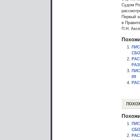
Судом Ро
рассмотр
Первый з
в Правит
П.Н. Акс
Похожи
ПИС
СБО
РАС
РАЗ
ПИС
09
РАС
ПОХО
Похожи
ПИС
СБО
РАС