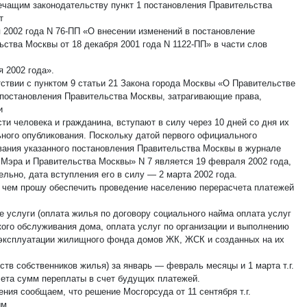
ечащим законодательству пункт 1 постановления Правительства
т
я 2002 года N 76-ПП «О внесении изменений в постановление
ьства Москвы от 18 декабря 2001 года N 1122-ПП» в части слов
я 2002 года».
тствии с пунктом 9 статьи 21 Закона города Москвы «О Правительстве
постановления Правительства Москвы, затрагивающие права,
и
ти человека и гражданина, вступают в силу через 10 дней со дня их
ного опубликования. Поскольку датой первого официального
вания указанного постановления Правительства Москвы в журнале
 Мэра и Правительства Москвы» N 7 является 19 февраля 2002 года,
льно, дата вступления его в силу — 2 марта 2002 года.
с чем прошу обеспечить проведение населению перерасчета платежей
 услуги (оплата жилья по договору социального найма оплата услуг
кого обслуживания дома, оплата услуг по организации и выполнению
 эксплуатации жилищного фонда домов ЖК, ЖСК и созданных на их
ств собственников жилья) за январь — февраль месяцы и 1 марта т.г.
чета сумм переплаты в счет будущих платежей.
ния сообщаем, что решение Мосгорсуда от 11 сентября т.г.
ым