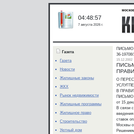
москов
04:48:57
7 августа 2026 г.
ПИСЬМО
Газета
36-19708/
15.12.2002
Газета
ПИСЬМ
Новости
ПРАВИ
Жилищные законы
О ПЕРЕ
УСЛУГ
ПЕ
ЖКХ
В ПРАВ
Рынок недвижимости
ПИСЬМО
от 15 дек
Жилищные программы
В связи 
Жилищное право
введения
ставок о
Строительство
Москвы о
Уютный дом
Решением