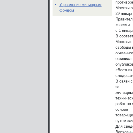
противор
Управление жилищным
Москвы о
фондом
29 январ
Правител
«ввести
с 1 январ
В соотве
Москвы» 
свободы 
обязаннос
официаль
опублико
«Вестник
следовате
В связи 
за
жилищные
техничес
работ по
основе
товарище
путем за
Для сведе
Верховн