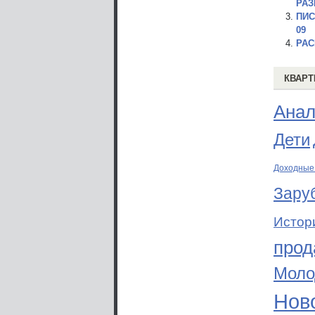
РАЗ
ПИС
09
РАС
КВАРТ
Анал
Дети
Доходные
Зару
Истор
прод
Моло
Ново