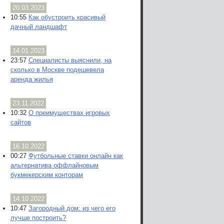
20.03.2023
10:55
Как обустроить красивый
дачный ландшафт
14.01.2023
23:57
Специалисты выяснили, на
сколько в Москве подешевела
аренда жилья
23.11.2022
10:32
О преимуществах игровых
сайтов
16.10.2022
00:27
Футбольные ставки онлайн как
альтернатива оффлайновым
букмекерским конторам
14.10.2022
10:47
Загородный дом: из чего его
лучше построить?