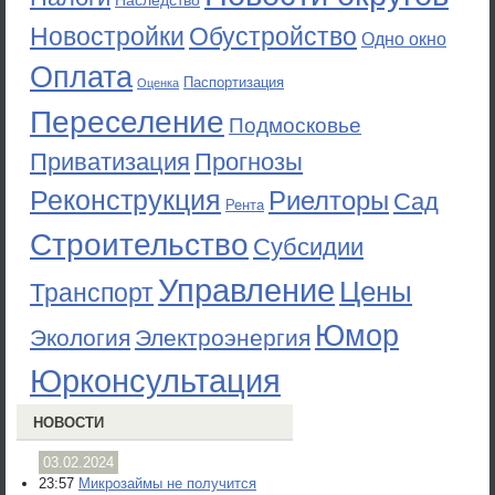
Наследство
Новостройки
Обустройство
Одно окно
Оплата
Паспортизация
Оценка
Переселение
Подмосковье
Приватизация
Прогнозы
Реконструкция
Риелторы
Сад
Рента
Строительство
Субсидии
Управление
Цены
Транспорт
Юмор
Экология
Электроэнергия
Юрконсультация
НОВОСТИ
03.02.2024
23:57
Микрозаймы не получится