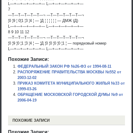
L—+—+—+—+—+— L—+—+—+—+—+—
7
—T—T—T—T—T—¬ —T—T—T—T—T—¬
¦0 ¦9 ¦ 0¦1 ¦3 ¦4 ¦ — ¦Д ¦ ¦ ¦ ¦ ¦ ¦ — ДМЖ (Д)
L—+—+—+—+—+— L—+—+—+—+—+—
8 9 10 11 12
—T—T—T—T—T—¬ —T—T—T—T—T—¬
¦0 ¦9 ¦0 ¦1 ¦3 ¦4 ¦ — ¦Д ¦0 ¦0 ¦0 ¦0 ¦1 ¦ — порядковый номер
L—+—+—+—+—+— L—+—+—+—+—+—
Похожие Записи:
ФЕДЕРАЛЬНЫЙ ЗАКОН РФ №26-ФЗ от 1994-08-11
РАСПОРЯЖЕНИЕ ПРАВИТЕЛЬСТВА МОСКВЫ №552 от
2003-12-02
ПРИКАЗ КОМИТЕТА МУНИЦИПАЛЬНОГО ЖИЛЬЯ №33 от
1999-03-26
ОБРАЩЕНИЕ МОСКОВСКОЙ ГОРОДСКОЙ ДУМЫ №9 от
2006-04-19
ПОХОЖИЕ ЗАПИСИ
Похожие Записи: