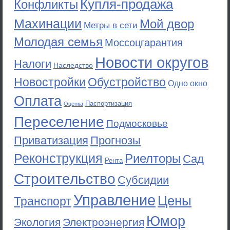
Купля-продажа
Конфликты
Махинации
Мой двор
Метры в сети
Молодая семья
Моссоцгарантия
Новости округов
Налоги
Наследство
Новостройки
Обустройство
Одно окно
Оплата
Паспортизация
Оценка
Переселение
Подмосковье
Приватизация
Прогнозы
Реконструкция
Риелторы
Сад
Рента
Строительство
Субсидии
Управление
Цены
Транспорт
Юмор
Экология
Электроэнергия