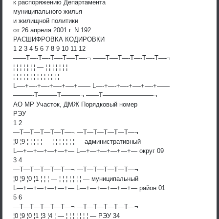
к распоряжению Департамента
муниципального жилья
и жилищной политики
от 26 апреля 2001 г. N 192
РАСШИФРОВКА КОДИРОВКИ
1 2 3 4 5 6 7 8 9 10 11 12
——T—-T—-T—-T—-T—-¬ ——T—-T—-T—-T—-T—-¬
¦ ¦ ¦ ¦ ¦ ¦ ¦ — ¦ ¦ ¦ ¦ ¦ ¦ ¦
¦ ¦ ¦ ¦ ¦ ¦ ¦ ¦ ¦ ¦ ¦ ¦ ¦ ¦
L—-+—-+—-+—-+—-+—— L—-+—-+—-+—-+—-+——
———-T———T———¬ ——T————————¬
АО МР Участок, ДМЖ Порядковый номер
РЭУ
1 2
—T—T—T—T—T—¬ —T—T—T—T—T—¬
¦0 ¦9 ¦ ¦ ¦ ¦ ¦ — ¦ ¦ ¦ ¦ ¦ ¦ ¦ — административный
L—+—+—+—+—+— L—+—+—+—+—+— округ 09
3 4
—T—T—T—T—T—¬ —T—T—T—T—T—¬
¦0 ¦9 ¦0 ¦1 ¦ ¦ ¦ — ¦ ¦ ¦ ¦ ¦ ¦ ¦ — муниципальный
L—+—+—+—+—+— L—+—+—+—+—+— район 01
5 6
—T—T—T—T—T—¬ —T—T—T—T—T—¬
¦0 ¦9 ¦0 ¦1 ¦3 ¦4 ¦ — ¦ ¦ ¦ ¦ ¦ ¦ ¦ — РЭУ 34