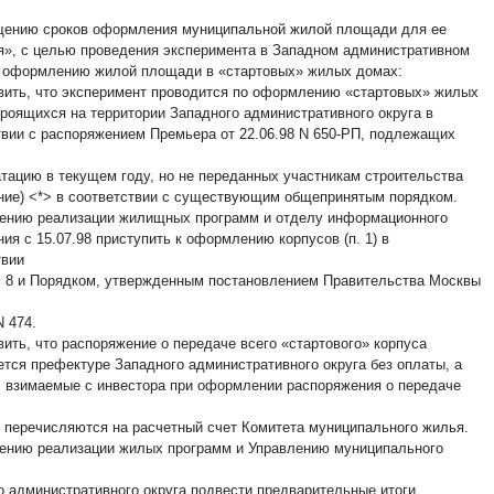
щению сроков оформления муниципальной жилой площади для ее
я», с целью проведения эксперимента в Западном административном
о оформлению жилой площади в «стартовых» жилых домах:
овить, что эксперимент проводится по оформлению «стартовых» жилых
троящихся на территории Западного административного округа в
твии с распоряжением Премьера от 22.06.98 N 650-РП, подлежащих
атацию в текущем году, но не переданных участникам строительства
ние) <*> в соответствии с существующим общепринятым порядком.
лению реализации жилищных программ и отделу информационного
ия с 15.07.98 приступить к оформлению корпусов (п. 1) в
твии
м 8 и Порядком, утвержденным постановлением Правительства Москвы
N 474.
вить, что распоряжение о передаче всего «стартового» корпуса
тся префектуре Западного административного округа без оплаты, а
, взимаемые с инвестора при оформлении распоряжения о передаче
 перечисляются на расчетный счет Комитета муниципального жилья.
лению реализации жилых программ и Управлению муниципального
о административного округа подвести предварительные итоги