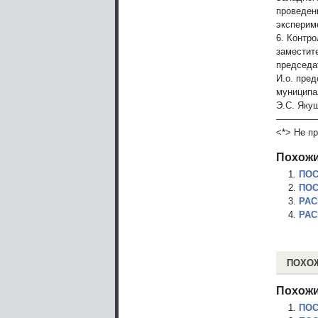
проведен
экспериме
6. Контр
заместит
председа
И.о. пре
муниципа
Э.С. Яку
————
<*> Не п
Похожи
ПОС
ПОС
РАС
РАС
ПОХО
Похожи
ПОС