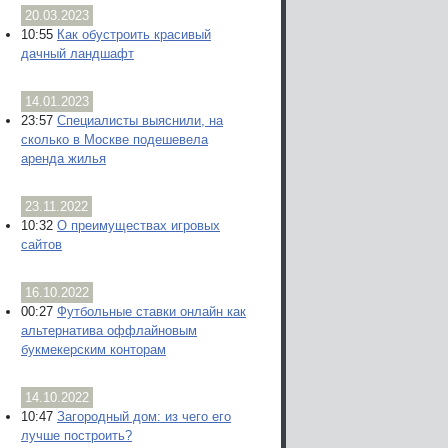
20.03.2023
10:55
Как обустроить красивый
дачный ландшафт
14.01.2023
23:57
Специалисты выяснили, на
сколько в Москве подешевела
аренда жилья
23.11.2022
10:32
О преимуществах игровых
сайтов
16.10.2022
00:27
Футбольные ставки онлайн как
альтернатива оффлайновым
букмекерским конторам
14.10.2022
10:47
Загородный дом: из чего его
лучше построить?