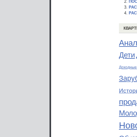
ПОС
РАС
РАС
КВАРТ
Анал
Дети
Доходные
Зару
Истор
прод
Моло
Ново