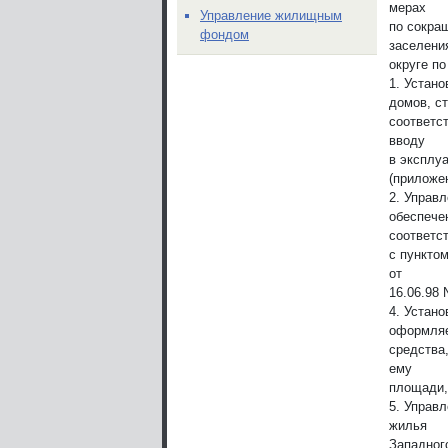
мерах
Управление жилищным
по сокра
фондом
заселени
округе п
1. Устан
домов, с
соответс
вводу
в эксплу
(приложе
2. Управ
обеспечен
соответс
с пункто
от
16.06.98 
4. Устано
оформляе
средства
ему
площади,
5. Управ
жилья
Западног