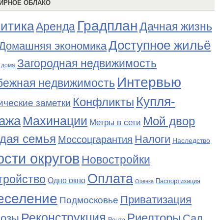
ИРНОЕ ОБЛАКО
Градплан
итика
Аренда
Дачная жизнь
Доступное жильё
Домашняя экономика
Загородная недвижимость
 дома
Интервью
бежная недвижимость
Купля-
Конфликты
ические заметки
ажа
Махинации
Мой двор
Метры в сети
дая семья
Налоги
Моссоцгарантия
Наследство
сти округов
Новостройки
Оплата
тройство
Одно окно
Паспортизация
Оценка
еселение
Приватизация
Подмосковье
Реконструкция
Риелторы
Сад
нозы
Рента