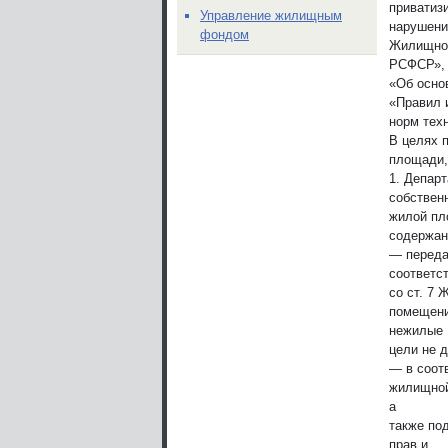
приватиз
Управление жилищным
нарушени
фондом
Жилищног
РСФСР»,
«Об осно
«Правил 
норм тех
В целях 
площади,
1. Депар
собствен
жилой пл
содержан
— переда
соответс
со ст. 7
помещени
нежилые
цели не д
— в соот
жилищной
а
также по
прав и