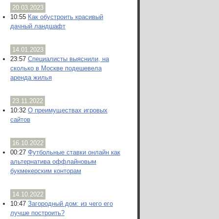
20.03.2023
10:55
Как обустроить красивый
дачный ландшафт
14.01.2023
23:57
Специалисты выяснили, на
сколько в Москве подешевела
аренда жилья
23.11.2022
10:32
О преимуществах игровых
сайтов
16.10.2022
00:27
Футбольные ставки онлайн как
альтернатива оффлайновым
букмекерским конторам
14.10.2022
10:47
Загородный дом: из чего его
лучше построить?