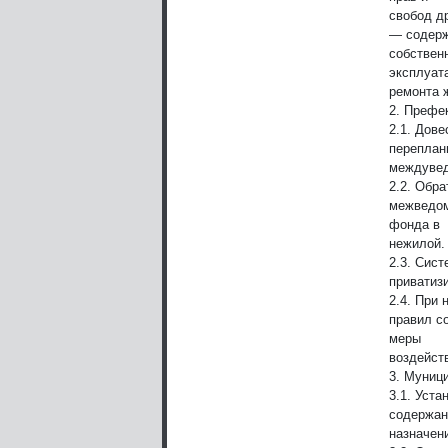
свобод д
— содерж
собствен
эксплуат
ремонта 
2. Префе
2.1. Дов
переплан
междувед
2.2. Обр
межведом
фонда в
нежилой.
2.3. Сис
приватиз
2.4. При
правил с
меры
воздейст
3. Муниц
3.1. Уст
содержан
назначен