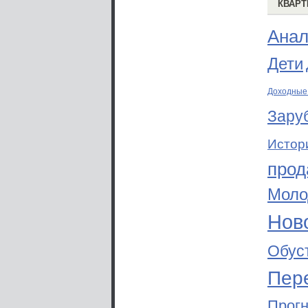
КВАРТ
Анал
Дети
Доходные
Зару
Истор
прод
Моло
Ново
Обус
Пер
Прог