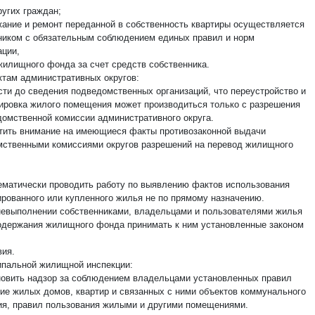
ругих граждан;
ание и ремонт переданной в собственность квартиры осуществляется
ником с обязательным соблюдением единых правил и норм
ации,
жилищного фонда за счет средств собственника.
ктам административных округов:
ести до сведения подведомственных организаций, что переустройство и
ировка жилого помещения может производиться только с разрешения
омственной комиссии административного округа.
атить внимание на имеющиеся факты противозаконной выдачи
ственными комиссиями округов разрешений на перевод жилищного
тематически проводить работу по выявлению фактов использования
ированного или купленного жилья не по прямому назначению.
 невыполнении собственниками, владельцами и пользователями жилья
одержания жилищного фонда принимать к ним установленные законом
вия.
ипальной жилищной инспекции:
ановить надзор за соблюдением владельцами установленных правил
ие жилых домов, квартир и связанных с ними объектов коммунального
ия, правил пользования жилыми и другими помещениями.