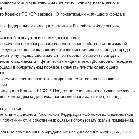
ированного или купленного жилья не по прямому назначению в
е
о Кодекса РСФСР, законов «О приватизации жилищного фонда в
вах федеральной жилищной политики Российской Федерации»,
и
нической эксплуатации жилищного фонда».
пресечения противоправного использования собственниками жилой
 ведущего к неоправданному сокращению жилищного фонда города:
таменту муниципального жилья при передаче жилой площади в
ность юридическим и физическим лицам в текст Договора о передаче
ощади в обязательном порядке включать пункты следующего
ия:
ваемая в собственность квартира подлежит использованию в
твии
 Жилищного Кодекса РСФСР. Предоставление или использование жилых
й в жилых домах для нужд промышленного характера, т.е. под
опускается;
ветствии с Законом Российской Федерации «Об основах федеральной
 политики» ст. 4 собственник обязан использовать жилые помещения,
дсобные помещения и оборудование без ущемления жилищных, иных