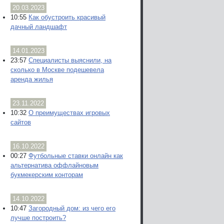
20.03.2023
10:55
Как обустроить красивый
дачный ландшафт
14.01.2023
23:57
Специалисты выяснили, на
сколько в Москве подешевела
аренда жилья
23.11.2022
10:32
О преимуществах игровых
сайтов
16.10.2022
00:27
Футбольные ставки онлайн как
альтернатива оффлайновым
букмекерским конторам
14.10.2022
10:47
Загородный дом: из чего его
лучше построить?