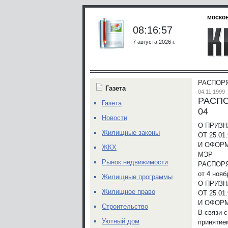
москов
08:16:57
7 августа 2026 г.
РАСПОРЯ
Газета
04.11.1999
РАСПО
Газета
04
Новости
О ПРИЗ
Жилищные законы
ОТ 25.0
И ОФОР
ЖКХ
МЭР
Рынок недвижимости
РАСПОР
от 4 нояб
Жилищные программы
О ПРИЗ
Жилищное право
ОТ 25.0
И ОФОР
Строительство
В связи 
Уютный дом
принятие