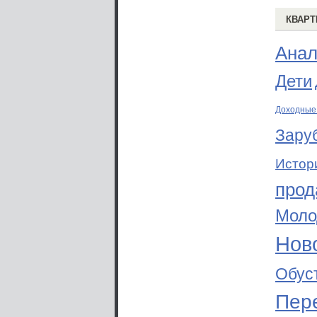
КВАРТ
Анал
Дети
Доходные
Зару
Истор
прод
Моло
Ново
Обус
Пер