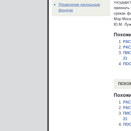
государс
Управление жилищным
признать
фондом
сроках ф
Мэр Мос
Ю.М. Луж
Похожи
РАС
РАС
ПИС
21
ПОС
ПОХО
Похожи
РАС
РАС
ПИС
21
ПОС