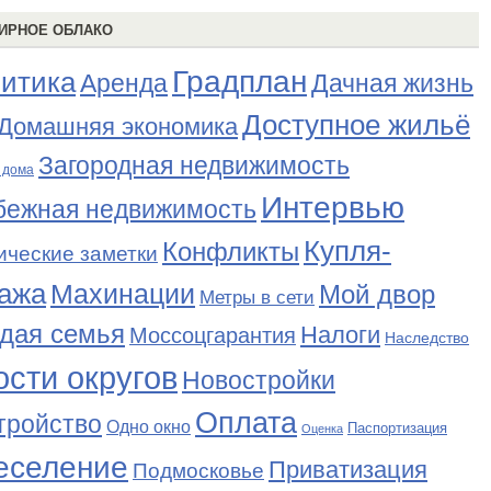
ИРНОЕ ОБЛАКО
Градплан
итика
Аренда
Дачная жизнь
Доступное жильё
Домашняя экономика
Загородная недвижимость
 дома
Интервью
бежная недвижимость
Купля-
Конфликты
ические заметки
ажа
Махинации
Мой двор
Метры в сети
дая семья
Налоги
Моссоцгарантия
Наследство
сти округов
Новостройки
Оплата
тройство
Одно окно
Паспортизация
Оценка
еселение
Приватизация
Подмосковье