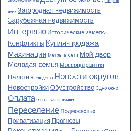
Доходные
Загородная недвижимость
дома
Зарубежная недвижимость
Интервью
Исторические заметки
Купля-продажа
Конфликты
Махинации
Мой двор
Метры в сети
Молодая семья
Моссоцгарантия
Новости округов
Налоги
Наследство
Новостройки
Обустройство
Одно окно
Оплата
Паспортизация
Оценка
Переселение
Подмосковье
Приватизация
Прогнозы
Реконструкция
Риелторы