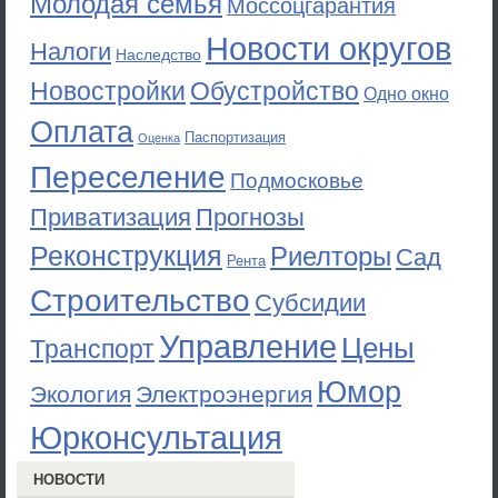
Молодая семья
Моссоцгарантия
Новости округов
Налоги
Наследство
Новостройки
Обустройство
Одно окно
Оплата
Паспортизация
Оценка
Переселение
Подмосковье
Приватизация
Прогнозы
Реконструкция
Риелторы
Сад
Рента
Строительство
Субсидии
Управление
Цены
Транспорт
Юмор
Экология
Электроэнергия
Юрконсультация
НОВОСТИ