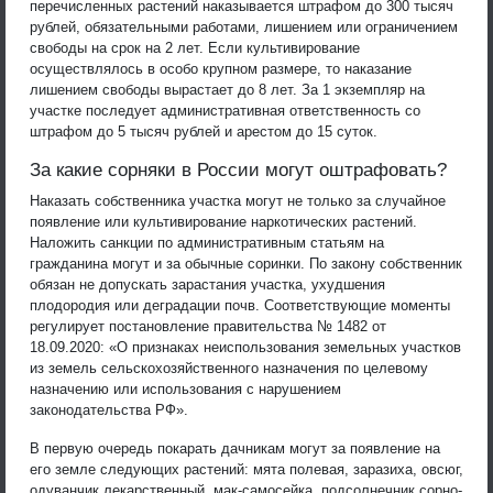
перечисленных растений наказывается штрафом до 300 тысяч
рублей, обязательными работами, лишением или ограничением
свободы на срок на 2 лет. Если культивирование
осуществлялось в особо крупном размере, то наказание
лишением свободы вырастает до 8 лет. За 1 экземпляр на
участке последует административная ответственность со
штрафом до 5 тысяч рублей и арестом до 15 суток.
За какие сорняки в России могут оштрафовать?
Наказать собственника участка могут не только за случайное
появление или культивирование наркотических растений.
Наложить санкции по административным статьям на
гражданина могут и за обычные соринки. По закону собственник
обязан не допускать зарастания участка, ухудшения
плодородия или деградации почв. Соответствующие моменты
регулирует постановление правительства № 1482 от
18.09.2020: «О признаках неиспользования земельных участков
из земель сельскохозяйственного назначения по целевому
назначению или использования с нарушением
законодательства РФ».
В первую очередь покарать дачникам могут за появление на
его земле следующих растений: мята полевая, заразиха, овсюг,
одуванчик лекарственный, мак-самосейка, подсолнечник сорно-