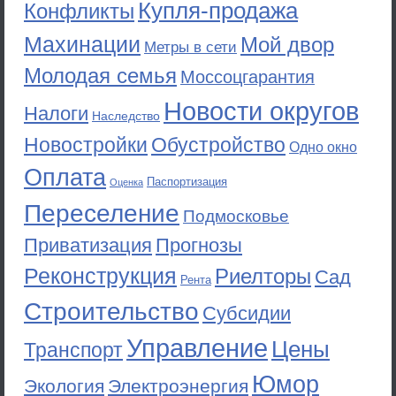
Купля-продажа
Конфликты
Махинации
Мой двор
Метры в сети
Молодая семья
Моссоцгарантия
Новости округов
Налоги
Наследство
Новостройки
Обустройство
Одно окно
Оплата
Паспортизация
Оценка
Переселение
Подмосковье
Приватизация
Прогнозы
Реконструкция
Риелторы
Сад
Рента
Строительство
Субсидии
Управление
Цены
Транспорт
Юмор
Экология
Электроэнергия