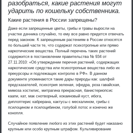
разобраться, какие растения могут
ударить по кошельку собственника.
Какие растения в России запрещены?
Даже если запрещенные цветы, грибы и травы выросли на
участке дачника случайно, то ему все равно придется отвечать
перед законом. К запрещенным растениям в России относятся
по большей части те, что содержат психотропные или прямо
наркотические вещества. Полный перечень таких растений
содержится в постановлении правительства № 934 от
27.11.2010: «Об утверждении перечня растений, содержащих
наркотические средства или психотропные вещества либо их
прекурсоры и подлежащих контролю в РФ». В данном
документе упоминаются такие дары природы как: шалфей
предсказателей, психотрия зеленая, эфедра, роза гавайская,
мимоза хостилис, митрагина прекрасная, банистериопсис
каапи, кат, мак снотворный, кокаиновый куст, ибога,
диплоптерис кабрерана, кактусы с мескалином, грибы с
псилоцином и псилоцибином, голубой лотос и конечно же
конопля.
Случайное появление любого из этих растений будет наказано
крупным или особо крупным штрафом. Культивирование