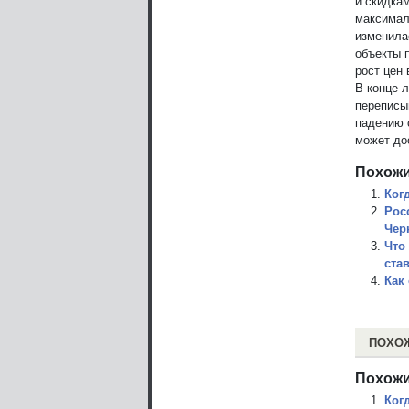
и скидка
максимал
изменила
объекты 
рост цен
В конце 
переписы
падению 
может до
Похожи
Ког
Рос
Чер
Что
ста
Как
ПОХО
Похожи
Ког