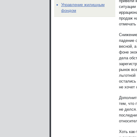
привели 
Управление жилищным
ситуации
фондом
иррацион
продаж н
отмечать
Снижение
падение 
весной, 
фоне эко
дела обс
зарегист
рынок вс
льготной 
остались
не хочет
Дополнит
тем, что
не делся
последни
относите
Хоть как