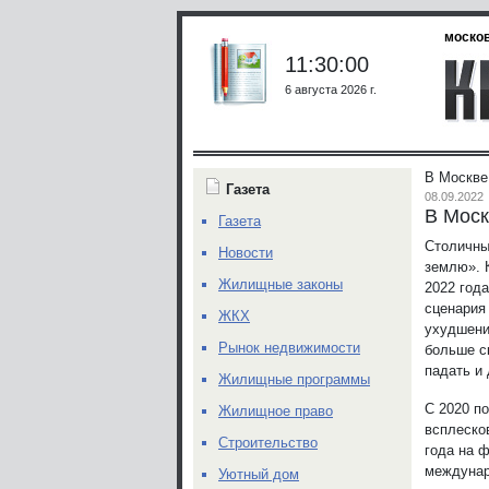
москов
11:30:00
6 августа 2026 г.
В Москве
Газета
08.09.2022
В Моск
Газета
Столичны
Новости
землю». 
Жилищные законы
2022 год
сценария
ЖКХ
ухудшени
Рынок недвижимости
больше с
падать и
Жилищные программы
С 2020 п
Жилищное право
всплеско
Строительство
года на 
междунар
Уютный дом