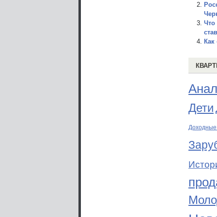
Рос
Чер
Что
ста
Как
КВАРТ
Анал
Дети
Доходные
Зару
Истор
прод
Моло