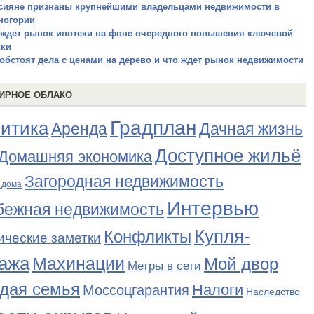
сияне признаны крупнейшими владельцами недвижимости в
ногории
 ждет рынок ипотеки на фоне очередного повышения ключевой
вки
 обстоят дела с ценами на дерево и что ждет рынок недвижимости
ИРНОЕ ОБЛАКО
Градплан
итика
Аренда
Дачная жизнь
Доступное жильё
Домашняя экономика
Загородная недвижимость
 дома
Интервью
бежная недвижимость
Купля-
Конфликты
ические заметки
ажа
Махинации
Мой двор
Метры в сети
дая семья
Налоги
Моссоцгарантия
Наследство