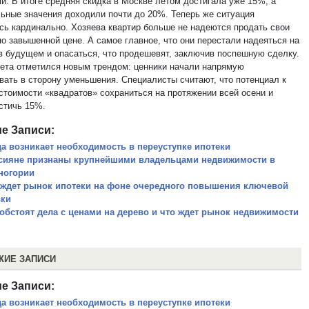
ми. В итоге средняя скидка в Москве летом достигала уже 15%, а
ьные значения доходили почти до 20%. Теперь же ситуация
сь кардинально. Хозяева квартир больше не надеются продать свои
по завышенной цене. А самое главное, что они перестали надеяться на
 в будущем и опасаться, что продешевят, заключив поспешную сделку.
лета отметился новым трендом: ценники начали напрямую
вать в сторону уменьшения. Специалисты считают, что потенциал к
стоимости «квадратов» сохраниться на протяжении всей осени и
стичь 15%.
е Записи:
да возникает необходимость в переуступке ипотеки
сияне признаны крупнейшими владельцами недвижимости в
ногории
 ждет рынок ипотеки на фоне очередного повышения ключевой
вки
 обстоят дела с ценами на дерево и что ждет рынок недвижимости
ЖИЕ ЗАПИСИ
е Записи:
да возникает необходимость в переуступке ипотеки