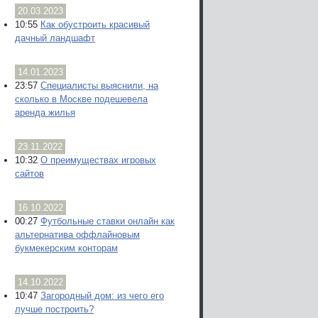
20.03.2023
10:55
Как обустроить красивый
дачный ландшафт
14.01.2023
23:57
Специалисты выяснили, на
сколько в Москве подешевела
аренда жилья
23.11.2022
10:32
О преимуществах игровых
сайтов
16.10.2022
00:27
Футбольные ставки онлайн как
альтернатива оффлайновым
букмекерским конторам
14.10.2022
10:47
Загородный дом: из чего его
лучше построить?