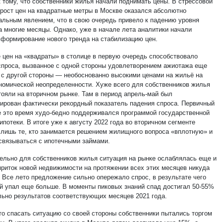
к тому, что собственники жилья начали поднимать цены. В стрессовой
 рост цен на квадратные метры в Москве оказался абсолютно
альным явлением, что в свою очередь привело к падению уровня
а многие месяцы. Однако, уже в начале лета аналитики начали
 формирование нового тренда на стабилизацию цен.
 цен на «квадраты» в столице в первую очередь способствовало
спроса, вызванное с одной стороны удовлетворением ажиотажа еще
а с другой стороны — необоснованно высокими ценами на жильё на
номической неопределенности. Хуже всего для собственников жилья
тояли на вторичном рынке. Там в период апрель-май был
рирован фактически рекордный показатель падения спроса. Первичный
е это время худо-бедно поддерживался программой государственной
ипотеки. В итоге уже к августу 2022 года во вторичном сегменте
 лишь те, кто занимается решением жилищного вопроса «вплотную» и
 связываться с ипотечными займами.
ельно для собственников жилья ситуация на рынке ослаблялась еще и
 приток новой недвижимости на протяжении всех этих месяцев никуда
. Все лето предложение сильно опережало спрос, в результате чего
й упал еще больше. В моменты пиковых знаний спад достигал 50-55%
льно результатов соответствующих месяцев 2021 года.
-то спасать ситуацию со своей стороны собственники пытались торгом