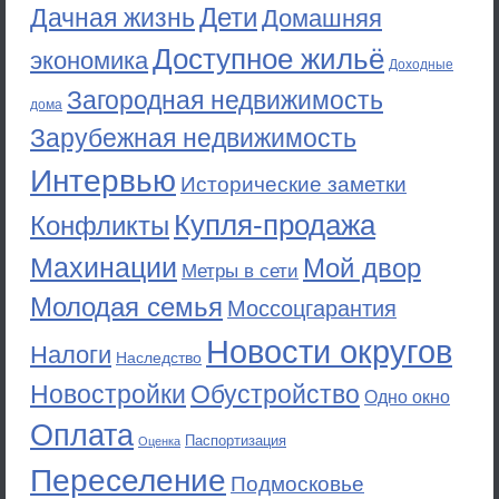
Дети
Дачная жизнь
Домашняя
Доступное жильё
экономика
Доходные
Загородная недвижимость
дома
Зарубежная недвижимость
Интервью
Исторические заметки
Купля-продажа
Конфликты
Махинации
Мой двор
Метры в сети
Молодая семья
Моссоцгарантия
Новости округов
Налоги
Наследство
Новостройки
Обустройство
Одно окно
Оплата
Паспортизация
Оценка
Переселение
Подмосковье