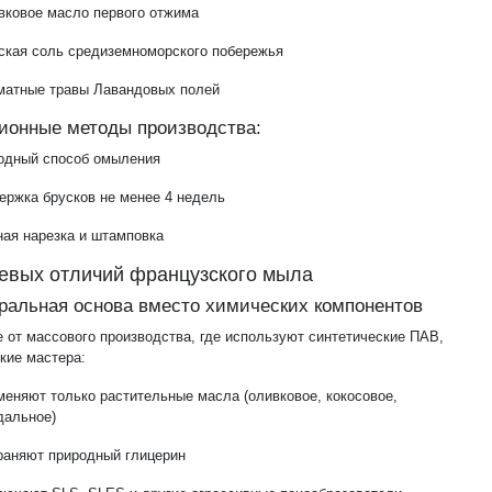
вковое масло первого отжима
ская соль средиземноморского побережья
матные травы Лавандовых полей
ионные методы производства:
одный способ омыления
ержка брусков не менее 4 недель
ная нарезка и штамповка
евых отличий французского мыла
уральная основа вместо химических компонентов
е от массового производства, где используют синтетические ПАВ,
кие мастера:
еняют только растительные масла (оливковое, кокосовое,
дальное)
раняют природный глицерин