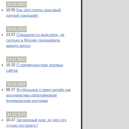
20.03.2023
10:55
Как обустроить красивый
дачный ландшафт
14.01.2023
23:57
Специалисты выяснили, на
сколько в Москве подешевела
аренда жилья
23.11.2022
10:32
О преимуществах игровых
сайтов
16.10.2022
00:27
Футбольные ставки онлайн как
альтернатива оффлайновым
букмекерским конторам
14.10.2022
10:47
Загородный дом: из чего его
лучше построить?