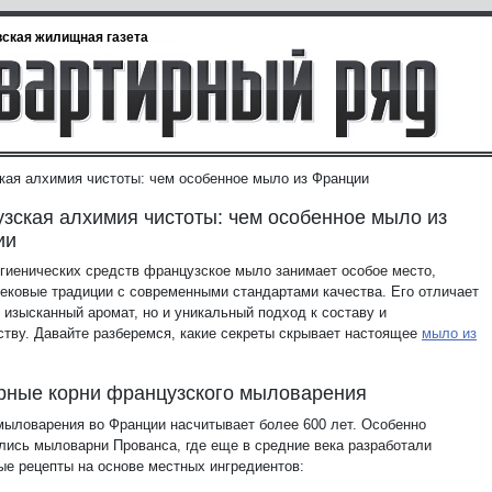
ская жилищная газета
кая алхимия чистоты: чем особенное мыло из Франции
зская алхимия чистоты: чем особенное мыло из
ии
игиенических средств французское мыло занимает особое место,
вековые традиции с современными стандартами качества. Его отличает
 изысканный аромат, но и уникальный подход к составу и
ству.
Давайте разберемся, какие секреты скрывает настоящее
мыло из
рные корни французского мыловарения
мыловарения во Франции насчитывает более 600 лет. Особенно
лись мыловарни Прованса, где еще в средние века разработали
ые рецепты на основе местных ингредиентов: