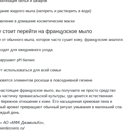
матизация белья и шкафов
ание жидкого мыла (натереть и растворить в воде)
авление в домашние косметические маски
 стоит перейти на французское мыло
 от обычного мыла, которое часто сушит кожу, французские аналоги:
ходят для ежедневного ухода
нарушают pH баланс
ут использоваться для всей семьи
новятся элементом роскоши в повседневной гигиене
настоящее французское мыло, вы получаете не просто средство
а частичку провансальской культуры, где ценится естественная
и бережное отношение к коже. Его насыщенная кремовая пена и
ный аромат превращают обычный ритуал умывания в маленький спа-
аждый день.
» АО «МФК ДжамильКо»,
nierdessens.ru/