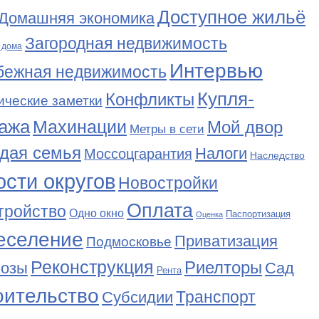
Доступное жильё
Домашняя экономика
Загородная недвижимость
 дома
Интервью
бежная недвижимость
Купля-
Конфликты
ические заметки
ажа
Махинации
Мой двор
Метры в сети
дая семья
Налоги
Моссоцгарантия
Наследство
сти округов
Новостройки
Оплата
тройство
Одно окно
Паспортизация
Оценка
еселение
Приватизация
Подмосковье
Реконструкция
Риелторы
Сад
нозы
Рента
оительство
Транспорт
Субсидии