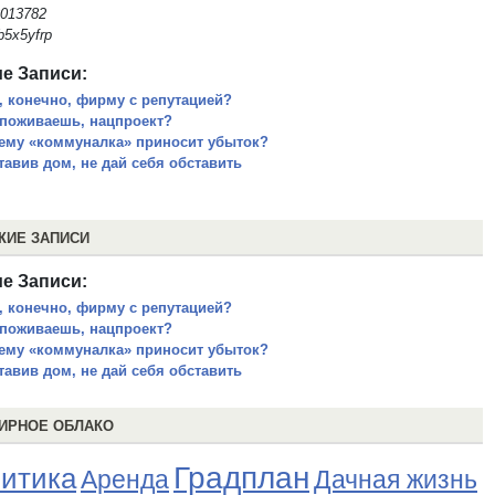
013782
b5x5yfrp
е Записи:
, конечно, фирму с репутацией?
 поживаешь, нацпроект?
ему «коммуналка» приносит убыток?
тавив дом, не дай себя обставить
ЖИЕ ЗАПИСИ
е Записи:
, конечно, фирму с репутацией?
 поживаешь, нацпроект?
ему «коммуналка» приносит убыток?
тавив дом, не дай себя обставить
ИРНОЕ ОБЛАКО
Градплан
итика
Аренда
Дачная жизнь