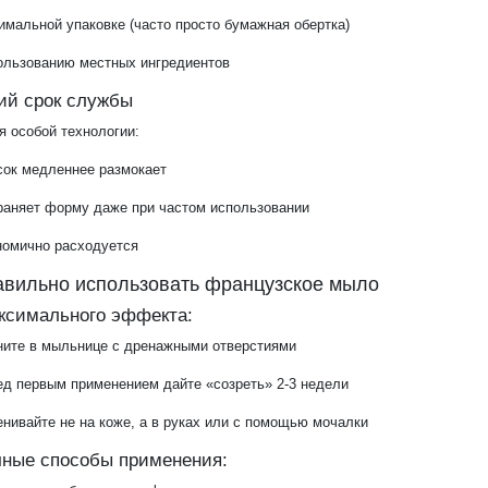
мальной упаковке (часто просто бумажная обертка)
ользованию местных ингредиентов
гий срок службы
я особой технологии:
сок медленнее размокает
раняет форму даже при частом использовании
номично расходуется
авильно использовать французское мыло
ксимального эффекта:
ните в мыльнице с дренажными отверстиями
ед первым применением дайте «созреть» 2-3 недели
нивайте не на коже, а в руках или с помощью мочалки
ные способы применения: