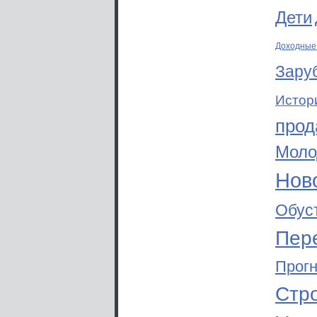
Дети
Доходные
Зару
Истор
прод
Моло
Ново
Обус
Пер
Прог
Стр