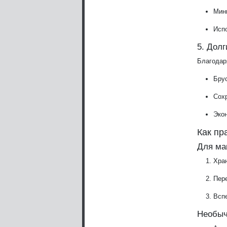
Мини
Исп
5. Дол
Благодар
Бру
Сох
Эко
Как пр
Для ма
Хра
Пер
Вспе
Необыч