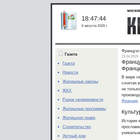
москов
18:47:44
6 августа 2026 г.
Французс
Газета
23.04.2025
Францу
Газета
Франц
Новости
В мире г
Жилищные законы
сочетая 
не только
ЖКХ
производ
Рынок недвижимости
Франции
.
Жилищные программы
Культу
Жилищное право
История 
прослави
Строительство
уникальн
Уютный дом