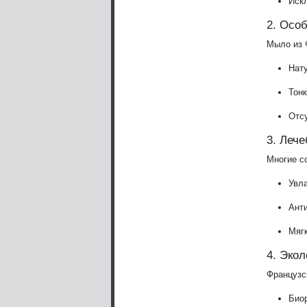
Иск
2. Осо
Мыло из 
Нат
Тонк
Отсу
3. Леч
Многие с
Увла
Анти
Мяг
4. Экол
Французс
Био