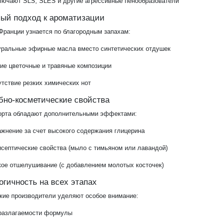
лючают SLS, SLES и другие агрессивные пенообразователи
бый подход к ароматизации
Франции узнается по благородным запахам:
уральные эфирные масла вместо синтетических отдушек
ие цветочные и травяные композиции
тствие резких химических нот
ебно-косметические свойства
орта обладают дополнительными эффектами:
жнение за счет высокого содержания глицерина
септические свойства (мыло с тимьяном или лавандой)
кое отшелушивание (с добавлением молотых косточек)
огичность на всех этапах
кие производители уделяют особое внимание:
разлагаемости формулы