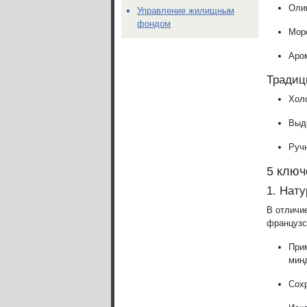
Оли
Управление жилищным
фондом
Мор
Аро
Традиц
Хол
Выд
Руч
5 ключ
1. Нат
В отличи
французс
Прим
мин
Сох