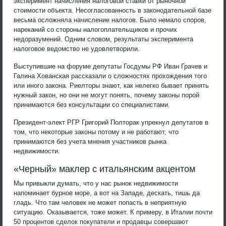
эксперимент начисления налоговой ставки от рыночной
стоимости объекта. Несогласованность в законодательной базе
весьма осложняла начисление налогов. Было немало споров,
нареканий со стороны налогоплательщиков и прочих
недоразумений. Одним словом, результаты эксперимента
налоговое ведомство не удовлетворили.
Выступившие на форуме депутаты Госдумы РФ Иван Грачев и
Галина Хованская рассказали о сложностях прохождения того
или иного закона. Риелторы знают, как нелегко бывает принять
нужный закон, но они не могут понять, почему законы порой
принимаются без консультации со специалистами.
Президент-элект РГР Григорий Полторак упрекнул депутатов в
том, что некоторые законы потому и не работают, что
принимаются без учета мнения участников рынка
недвижимости.
«Черный» маклер с итальянским акцентом
Мы привыкли думать, что у нас рынок недвижимости
напоминает бурное море, а вот на Западе, дескать, тишь да
гладь. Что там человек не может попасть в неприятную
ситуацию. Оказывается, тоже может. К примеру, в Италии почти
50 процентов сделок покупатели и продавцы совершают