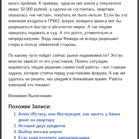
много проблем. К примеру: одна из них взяла у покупателя
аванс 50 000 рублей, а сделка не состоялась, квартира
оказалась «не чистая», покупать ее было нельзя. Если бы эта
компания входила в ГРМО, вопрос возврата аванса мог бы
разрешиться быстро и абсолютно мирно. А так людям
пришлось подавать в суд. А это долго, утомительно и
непредсказуемо. Ведь наша Фемида не всегда разрешает
споры в пользу обиженной стороны…
По какому пути пойдет сейчас рынок недвижимости? Это во
многом зависит от его участников. Понять ситуацию,
выработать общие решения совместной работы – вот главная
задача, которая стояла перед участниками форума. А как им
удалось ее решить, мы увидим в ближайшее время. Работа
компаний это покажет.
Вениамин Вылегжанин
Похожие Записи:
Алекс-Юстасу, или Инструкция, как занять у банка
денег на квартиру
Истории двух кредитов
Выбор весьма широк
Есть куда отселить неплательщика