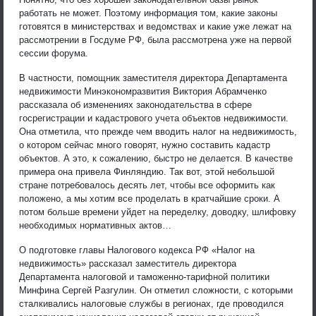
работать не может. Поэтому информация том, какие законы
готовятся в министерствах и ведомствах и какие уже лежат на
рассмотрении в Госдуме РФ, была рассмотрена уже на первой
сессии форума.
В частности, помощник заместителя директора Департамента
недвижимости Минэкономразвития Виктория Абрамченко
рассказала об изменениях законодательства в сфере
госрегистрации и кадастрового учета объектов недвижимости.
Она отметила, что прежде чем вводить налог на недвижимость,
о котором сейчас много говорят, нужно составить кадастр
объектов. А это, к сожалению, быстро не делается. В качестве
примера она привела Финляндию. Так вот, этой небольшой
стране потребовалось десять лет, чтобы все оформить как
положено, а мы хотим все проделать в кратчайшие сроки. А
потом больше времени уйдет на переделку, доводку, шлифовку
необходимых нормативных актов…
О подготовке главы Налогового кодекса РФ «Налог на
недвижимость» рассказал заместитель директора
Департамента налоговой и таможенно-тарифной политики
Минфина Сергей Разгулин. Он отметил сложности, с которыми
сталкивались налоговые службы в регионах, где проводился