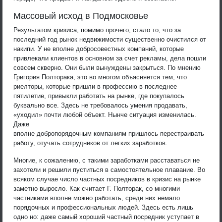
Массовый исход в Подмосковье
Результатом кризиса, помимо прочего, стало то, что за
последний год рынок недвижимости существенно очистился от
накипи. У не вполне добросовестных компаний, которые
привлекали клиентов в основном за счет рекламы, дела пошли
совсем скверно. Они были вынуждены закрыться. По мнению
Григория Полторака, это во многом объясняется тем, что
риелторы, которые пришли в профессию в последнее
пятилетие, привыкли работать на рынке, где покупалось
буквально все. Здесь не требовалось умения продавать,
«уходил» почти любой объект. Нынче ситуация изменилась.
Даже
вполне добропорядочным компаниям пришлось перестраивать
работу, отучать сотрудников от легких заработков.
Многие, к сожалению, с такими заработками расставаться не
захотели и решили пуститься в самостоятельное плавание. Во
всяком случае число частных посредников в кризис на рынке
заметно выросло. Как считает Г. Полторак, со многими
частниками вполне можно работать, среди них немало
порядочных и профессиональных людей. Здесь есть лишь
одно но: даже самый хороший частный посредник уступает в