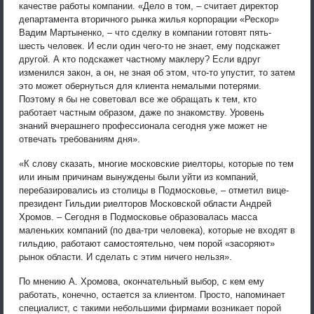
качестве работы компании. «Дело в том, – считает директор
департамента вторичного рынка жилья корпорации «Рескор»
Вадим Мартыненко, – что сделку в компании готовят пять-
шесть человек. И если один чего-то не знает, ему подскажет
другой. А кто подскажет частному маклеру? Если вдруг
изменился закон, а он, не зная об этом, что-то упустит, то затем
это может обернуться для клиента немалыми потерями.
Поэтому я бы не советовал все же обращать к тем, кто
работает частным образом, даже по знакомству. Уровень
знаний вчерашнего профессионала сегодня уже может не
отвечать требованиям дня».
«К слову сказать, многие московские риелторы, которые по тем
или иным причинам вынуждены были уйти из компаний,
перебазировались из столицы в Подмосковье, – отметил вице-
президент Гильдии риелторов Московской области Андрей
Хромов. – Сегодня в Подмосковье образовалась масса
маленьких компаний (по два-три человека), которые не входят в
гильдию, работают самостоятельно, чем порой «засоряют»
рынок области. И сделать с этим ничего нельзя».
По мнению А. Хромова, окончательный выбор, с кем ему
работать, конечно, остается за клиентом. Просто, напоминает
специалист, с такими небольшими фирмами возникает порой