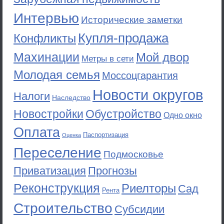
Интервью
Исторические заметки
Купля-продажа
Конфликты
Махинации
Мой двор
Метры в сети
Молодая семья
Моссоцгарантия
Новости округов
Налоги
Наследство
Новостройки
Обустройство
Одно окно
Оплата
Паспортизация
Оценка
Переселение
Подмосковье
Приватизация
Прогнозы
Реконструкция
Риелторы
Сад
Рента
Строительство
Субсидии