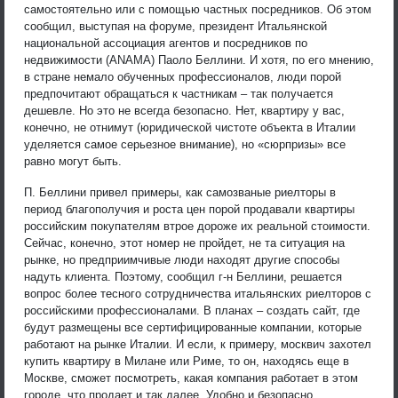
самостоятельно или с помощью частных посредников. Об этом
сообщил, выступая на форуме, президент Итальянской
национальной ассоциация агентов и посредников по
недвижимости (ANAMA) Паоло Беллини. И хотя, по его мнению,
в стране немало обученных профессионалов, люди порой
предпочитают обращаться к частникам – так получается
дешевле. Но это не всегда безопасно. Нет, квартиру у вас,
конечно, не отнимут (юридической чистоте объекта в Италии
уделяется самое серьезное внимание), но «сюрпризы» все
равно могут быть.
П. Беллини привел примеры, как самозваные риелторы в
период благополучия и роста цен порой продавали квартиры
российским покупателям втрое дороже их реальной стоимости.
Сейчас, конечно, этот номер не пройдет, не та ситуация на
рынке, но предприимчивые люди находят другие способы
надуть клиента. Поэтому, сообщил г-н Беллини, решается
вопрос более тесного сотрудничества итальянских риелторов с
российскими профессионалами. В планах – создать сайт, где
будут размещены все сертифицированные компании, которые
работают на рынке Италии. И если, к примеру, москвич захотел
купить квартиру в Милане или Риме, то он, находясь еще в
Москве, сможет посмотреть, какая компания работает в этом
городе, что продает и так далее. Удобно и безопасно.