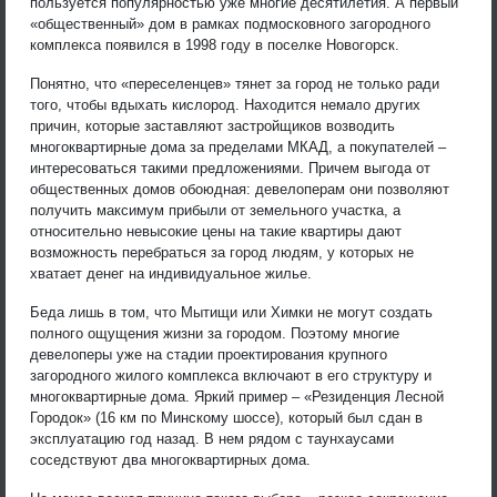
пользуется популярностью уже многие десятилетия. А первый
«общественный» дом в рамках подмосковного загородного
комплекса появился в 1998 году в поселке Новогорск.
Понятно, что «переселенцев» тянет за город не только ради
того, чтобы вдыхать кислород. Находится немало других
причин, которые заставляют застройщиков возводить
многоквартирные дома за пределами МКАД, а покупателей –
интересоваться такими предложениями. Причем выгода от
общественных домов обоюдная: девелоперам они позволяют
получить максимум прибыли от земельного участка, а
относительно невысокие цены на такие квартиры дают
возможность перебраться за город людям, у которых не
хватает денег на индивидуальное жилье.
Беда лишь в том, что Мытищи или Химки не могут создать
полного ощущения жизни за городом. Поэтому многие
девелоперы уже на стадии проектирования крупного
загородного жилого комплекса включают в его структуру и
многоквартирные дома. Яркий пример – «Резиденция Лесной
Городок» (16 км по Минскому шоссе), который был сдан в
эксплуатацию год назад. В нем рядом с таунхаусами
соседствуют два многоквартирных дома.