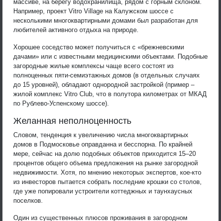
массиве, на берегу водохранилища, рядом с горным склоном.
Например, проект Vitro Village на Калужском шоссе с
несколькими многоквартирными домами был разработан для
любителей активного отдыха на природе.
Хорошее соседство может получиться с «брежневскими
дачами» или с известными медицинскими объектами. Подобные
загородные жилые комплексы чаще всего состоят из
полноценных пяти-семиэтажных домов (в отдельных случаях
до 15 уровней), обладают однородной застройкой (пример –
жилой комплекс Vitro Club, что в полутора километрах от МКАД
по Рублево-Успенскому шоссе).
Желанная неполноценность
Словом, тенденция к увеличению числа многоквартирных
домов в Подмосковье оправданна и бесспорна. По крайней
мере, сейчас на долю подобных объектов приходится 15–20
процентов общего объема предложения на рынке загородной
недвижимости. Хотя, по мнению некоторых экспертов, кое-кто
из инвесторов пытается собрать последние крошки со столов,
где уже попировали устроители коттеджных и таунхаусных
поселков.
Один из существенных плюсов проживания в загородном