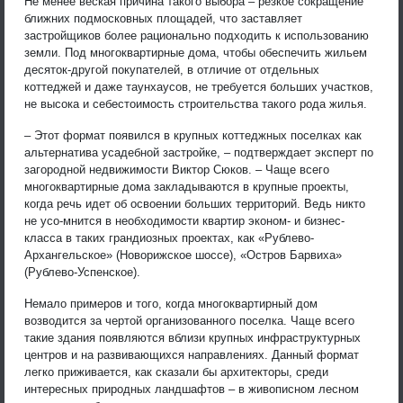
Не менее веская причина такого выбора – резкое сокращение
ближних подмосковных площадей, что заставляет
застройщиков более рационально подходить к использованию
земли. Под многоквартирные дома, чтобы обеспечить жильем
десяток-другой покупателей, в отличие от отдельных
коттеджей и даже таунхаусов, не требуется больших участков,
не высока и себестоимость строительства такого рода жилья.
– Этот формат появился в крупных коттеджных поселках как
альтернатива усадебной застройке, – подтверждает эксперт по
загородной недвижимости Виктор Сюков. – Чаще всего
многоквартирные дома закладываются в крупные проекты,
когда речь идет об освоении больших территорий. Ведь никто
не усо-мнится в необходимости квартир эконом- и бизнес-
класса в таких грандиозных проектах, как «Рублево-
Архангельское» (Новорижское шоссе), «Остров Барвиха»
(Рублево-Успенское).
Немало примеров и того, когда многоквартирный дом
возводится за чертой организованного поселка. Чаще всего
такие здания появляются вблизи крупных инфраструктурных
центров и на развивающихся направлениях. Данный формат
легко приживается, как сказали бы архитекторы, среди
интересных природных ландшафтов – в живописном лесном