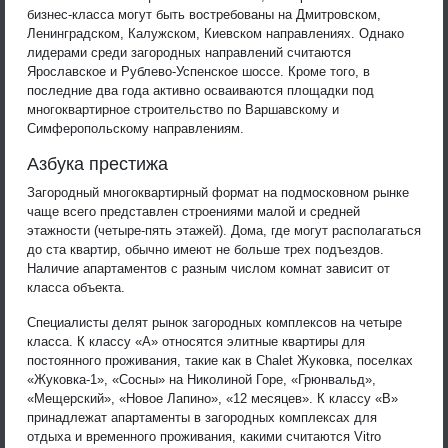
бизнес-класса могут быть востребованы на Дмитровском,
Ленинградском, Калужском, Киевском направлениях. Однако
лидерами среди загородных направлений считаются
Ярославское и Рублево-Успенское шоссе. Кроме того, в
последние два года активно осваиваются площадки под
многоквартирное строительство по Варшавскому и
Симферопольскому направлениям.
Азбука престижа
Загородный многоквартирный формат на подмосковном рынке
чаще всего представлен строениями малой и средней
этажности (четыре-пять этажей). Дома, где могут располагаться
до ста квартир, обычно имеют не больше трех подъездов.
Наличие апартаментов с разным числом комнат зависит от
класса объекта.
Специалисты делят рынок загородных комплексов на четыре
класса. К классу «А» относятся элитные квартиры для
постоянного проживания, такие как в Chalet Жуковка, поселках
«Жуковка-1», «Сосны» на Николиной Горе, «Грюнвальд»,
«Мещерский», «Новое Лапино», «12 месяцев». К классу «В»
принадлежат апартаменты в загородных комплексах для
отдыха и временного проживания, какими считаются Vitro