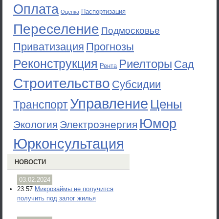
Оплата
Паспортизация
Оценка
Переселение
Подмосковье
Приватизация
Прогнозы
Реконструкция
Риелторы
Сад
Рента
Строительство
Субсидии
Управление
Цены
Транспорт
Юмор
Экология
Электроэнергия
Юрконсультация
НОВОСТИ
03.02.2024
23:57
Микрозаймы не получится
получить под залог жилья