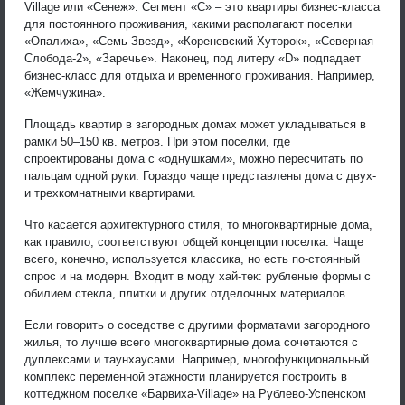
Village или «Сенеж». Сегмент «С» – это квартиры бизнес-класса
для постоянного проживания, какими располагают поселки
«Опалиха», «Семь Звезд», «Кореневский Хуторок», «Северная
Слобода-2», «Заречье». Наконец, под литеру «D» подпадает
бизнес-класс для отдыха и временного проживания. Например,
«Жемчужина».
Площадь квартир в загородных домах может укладываться в
рамки 50–150 кв. метров. При этом поселки, где
спроектированы дома с «однушками», можно пересчитать по
пальцам одной руки. Гораздо чаще представлены дома с двух-
и трехкомнатными квартирами.
Что касается архитектурного стиля, то многоквартирные дома,
как правило, соответствуют общей концепции поселка. Чаще
всего, конечно, используется классика, но есть по-стоянный
спрос и на модерн. Входит в моду хай-тек: рубленые формы с
обилием стекла, плитки и других отделочных материалов.
Если говорить о соседстве с другими форматами загородного
жилья, то лучше всего многоквартирные дома сочетаются с
дуплексами и таунхаусами. Например, многофункциональный
комплекс переменной этажности планируется построить в
коттеджном поселке «Барвиха-Village» на Рублево-Успенском