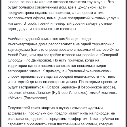
шоссе, основным жильем которого являются таунхаусы. Это
будет большой современный дом, где в цокольной части
предусмотрена подземная парковка, а на первом этаже
расположатся офисы, помещения предприятий бытовых услуг и
магазин. Второй, третий и четвертый уровни займут уютные
одно-, двух- и трехкомнатные квартиры.
Наиболее удачной считается комбинация, когда
многоквартирные дома располагаются на одной территории с
таунхаусами (как это спроектировано в поселке «Павлово-2» по
Новой Риге, или при застройке второго микрорайона «Северной
Слободы» по Дмитровке). Но есть примеры, когда на
территории одного поселка сочетаются несколько видов
загородного жилья. К примеру, в «Рублево-Архангельском»
спроектированы все виды загородной недвижимости – от вилл
и коттеджей до многоквартирных домов. По сходным проектам
будут застраиваться «Остров Барвиха» (Новорижское шоссе),
поселок «Новое Лапино» (Рублево-Успенское), жилой комплекс
«Мечта» (Рогачевское).
Покупателей таких квартир в шутку называют «детьми
асфальта», поскольку они предпочитают жить на природе, не
расставаясь, однако, с городским комфортом. Такая публика не
стремится обременять себя постоянными заботами, которые