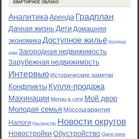
КВАРТИРНОЕ ОБЛАКО
Градплан
Аналитика
Аренда
Дети
Дачная жизнь
Домашняя
Доступное жильё
экономика
Доходные
Загородная недвижимость
дома
Зарубежная недвижимость
Интервью
Исторические заметки
Купля-продажа
Конфликты
Махинации
Мой двор
Метры в сети
Молодая семья
Моссоцгарантия
Новости округов
Налоги
Наследство
Новостройки
Обустройство
Одно окно