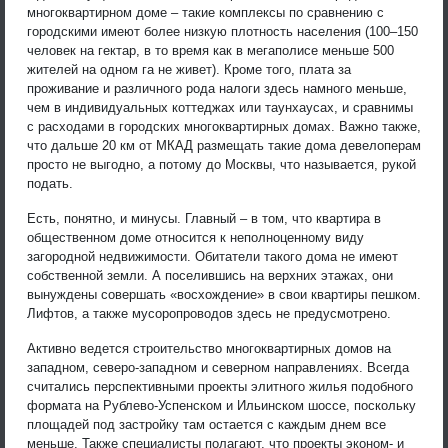
многоквартирном доме – такие комплексы по сравнению с
городскими имеют более низкую плотность населения (100–150
человек на гектар, в то время как в мегаполисе меньше 500
жителей на одном га не живет). Кроме того, плата за
проживание и различного рода налоги здесь намного меньше,
чем в индивидуальных коттеджах или таунхаусах, и сравнимы
с расходами в городских многоквартирных домах. Важно также,
что дальше 20 км от МКАД размещать такие дома девелоперам
просто не выгодно, а потому до Москвы, что называется, рукой
подать.
Есть, понятно, и минусы. Главный – в том, что квартира в
общественном доме относится к неполноценному виду
загородной недвижимости. Обитатели такого дома не имеют
собственной земли. А поселившись на верхних этажах, они
вынуждены совершать «восхождение» в свои квартиры пешком.
Лифтов, а также мусоропроводов здесь не предусмотрено.
Активно ведется строительство многоквартирных домов на
западном, северо-западном и северном направлениях. Всегда
считались перспективными проекты элитного жилья подобного
формата на Рублево-Успенском и Ильинском шоссе, поскольку
площадей под застройку там остается с каждым днем все
меньше. Также специалисты полагают, что проекты эконом- и