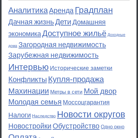
Градплан
Аналитика
Аренда
Дети
Дачная жизнь
Домашняя
Доступное жильё
экономика
Доходные
Загородная недвижимость
дома
Зарубежная недвижимость
Интервью
Исторические заметки
Купля-продажа
Конфликты
Махинации
Мой двор
Метры в сети
Молодая семья
Моссоцгарантия
Новости округов
Налоги
Наследство
Новостройки
Обустройство
Одно окно
Оплата