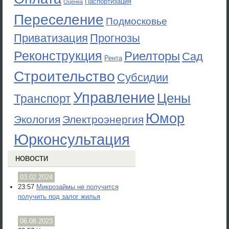
Паспортизация
Оценка
Переселение
Подмосковье
Приватизация
Прогнозы
Реконструкция
Риелторы
Сад
Рента
Строительство
Субсидии
Управление
Цены
Транспорт
Юмор
Экология
Электроэнергия
Юрконсультация
НОВОСТИ
03.02.2024
23:57
Микрозаймы не получится
получить под залог жилья
06.08.2023