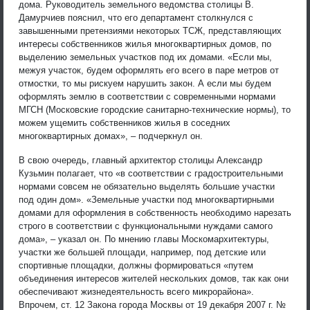
дома. Руководитель земельного ведомства столицы В.
Дамурчиев пояснил, что его департамент столкнулся с
завышенными претензиями некоторых ТСЖ, представляющих
интересы собственников жилья многоквартирных домов, по
выделению земельных участков под их домами. «Если мы,
межуя участок, будем оформлять его всего в паре метров от
отмостки, то мы рискуем нарушить закон. А если мы будем
оформлять землю в соответствии с современными нормами
МГСН (Московские городские санитарно-технические нормы), то
можем ущемить собственников жилья в соседних
многоквартирных домах», – подчеркнул он.
В свою очередь, главный архитектор столицы Александр
Кузьмин полагает, что «в соответствии с градостроительными
нормами совсем не обязательно выделять большие участки
под один дом». «Земельные участки под многоквартирными
домами для оформления в собственность необходимо нарезать
строго в соответствии с функциональными нуждами самого
дома», – указал он. По мнению главы Москомархитектуры,
участки же большей площади, например, под детские или
спортивные площадки, должны формироваться «путем
объединения интересов жителей нескольких домов, так как они
обеспечивают жизнедеятельность всего микрорайона».
Впрочем, ст. 12 Закона города Москвы от 19 декабря 2007 г. №