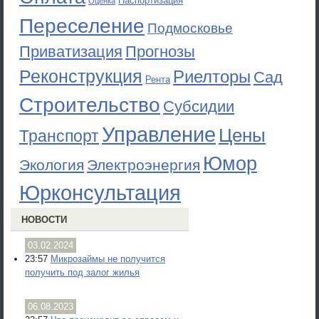
Паспортизация
Оценка
Переселение
Подмосковье
Приватизация
Прогнозы
Реконструкция
Риелторы
Сад
Рента
Строительство
Субсидии
Управление
Цены
Транспорт
Юмор
Экология
Электроэнергия
Юрконсультация
НОВОСТИ
03.02.2024
23:57
Микрозаймы не получится
получить под залог жилья
06.08.2023