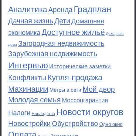
Градплан
Аналитика
Аренда
Дети
Дачная жизнь
Домашняя
Доступное жильё
экономика
Доходные
Загородная недвижимость
дома
Зарубежная недвижимость
Интервью
Исторические заметки
Купля-продажа
Конфликты
Махинации
Мой двор
Метры в сети
Молодая семья
Моссоцгарантия
Новости округов
Налоги
Наследство
Новостройки
Обустройство
Одно окно
Оплата