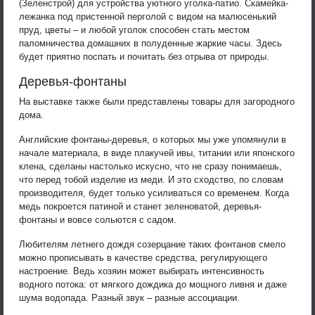
(Зеленстрой) для устройства уютного уголка-патио. Скамейка-
лежанка под пристенной перголой с видом на малюсенький
пруд, цветы – и любой уголок способен стать местом
паломничества домашних в полуденные жаркие часы. Здесь
будет приятно поспать и почитать без отрыва от природы.
Деревья-фонтаны
На выставке также были представлены товары для загородного
дома.
Английские фонтаны-деревья, о которых мы уже упомянули в
начале материала, в виде плакучей ивы, титании или японского
клена, сделаны настолько искусно, что не сразу понимаешь,
что перед тобой изделие из меди. И это сходство, по словам
производителя, будет только усиливаться со временем. Когда
медь покроется патиной и станет зеленоватой, деревья-
фонтаны и вовсе сольются с садом.
Любителям летнего дождя созерцание таких фонтанов смело
можно прописывать в качестве средства, регулирующего
настроение. Ведь хозяин может выбирать интенсивность
водного потока: от мягкого дождика до мощного ливня и даже
шума водопада. Разный звук – разные ассоциации.