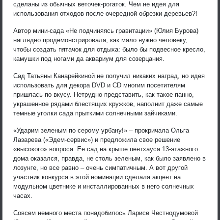
сделаны из обычных веточек-рогаток. Чем не идея для
использования отходов после очередной обрезки деревьев?!
Автор мини-сада «Не подчиняясь гравитации» (Юлия Бурова)
наглядно продемонстрировала, как мало нужно человеку,
чтобы создать пятачок для отдыха: было бы подвесное кресло,
камушки под ногами да аквариум для созерцания.
Сад Татьяны Канарейкиной не получил никаких наград, но идея
использовать для декора DVD и СD многим посетителям
пришлась по вкусу. Нетрудно представить, как такое панно,
украшенное рядами блестящих кружков, наполнит даже самые
темные уголки сада прыткими солнечными зайчиками.
«Ударим зеленым по серому урбану!» – прокричала Ольга
Лазарева («Эдем-сервис») и предложила свое решение
«высокого» вопроса. Ее сад на крыше пентхауса 13-этажного
дома оказался, правда, не столь зеленым, как было заявлено в
лозунге, но все равно – очень симпатичным. А вот другой
участник конкурса в этой номинации сделала акцент на
модульном цветнике и инсталлированных в него солнечных
часах.
Совсем немного места понадобилось Ларисе Честнодумовой