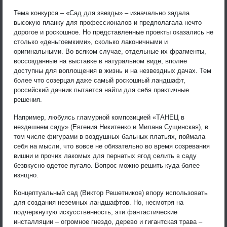
Тема конкурса – «Сад для звезды» – изначально задала
высокую планку для профессионалов и предполагала нечто
дорогое и роскошное. Но представленные проекты оказались не
столько «деньгоемкими», сколько лаконичными и
оригинальными. Во всяком случае, отдельные их фрагменты,
воссозданные на выставке в натуральном виде, вполне
доступны для воплощения в жизнь и на незвездных дачах. Тем
более что созерцая даже самый роскошный ландшафт,
российский дачник пытается найти для себя практичные
решения.
Например, любуясь гламурной композицией «ТАНЕЦ в
нездешнем саду» (Евгения Никитенко и Милана Сущинская), в
том числе фигурами в воздушных бальных платьях, поймала
себя на мысли, что вовсе не обязательно во время созревания
вишни и прочих лакомых для пернатых ягод селить в саду
безвкусно одетое пугало. Вопрос можно решить куда более
изящно.
Концептуальный сад (Виктор Решетников) впору использовать
для создания неземных ландшафтов. Но, несмотря на
подчеркнутую искусственность, эти фантастические
инсталляции – огромное гнездо, дерево и гигантская трава –