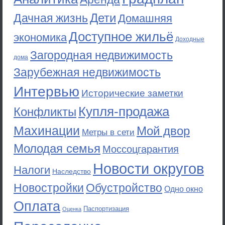
Дети
Дачная жизнь
Домашняя
Доступное жильё
экономика
Доходные
Загородная недвижимость
дома
Зарубежная недвижимость
Интервью
Исторические заметки
Купля-продажа
Конфликты
Махинации
Мой двор
Метры в сети
Молодая семья
Моссоцгарантия
Новости округов
Налоги
Наследство
Новостройки
Обустройство
Одно окно
Оплата
Паспортизация
Оценка