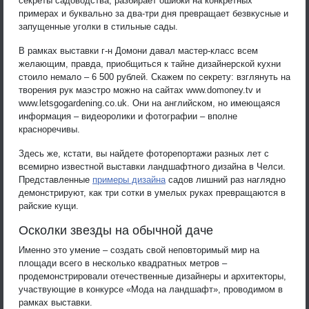
секреты садоводства, разбирает ошибки на конкретных
примерах и буквально за два-три дня превращает безвкусные и
запущенные уголки в стильные сады.
В рамках выставки г-н Домони давал мастер-класс всем
желающим, правда, приобщиться к тайне дизайнерской кухни
стоило немало – 6 500 рублей. Скажем по секрету: взглянуть на
творения рук маэстро можно на сайтах www.domoney.tv и
www.letsgogardening.co.uk. Они на английском, но имеющаяся
информация – видеоролики и фотографии – вполне
красноречивы.
Здесь же, кстати, вы найдете фоторепортажи разных лет с
всемирно известной выставки ландшафтного дизайна в Челси.
Представленные
примеры дизайна
садов лишний раз наглядно
демонстрируют, как три сотки в умелых руках превращаются в
райские кущи.
Осколки звезды на обычной даче
Именно это умение – создать свой неповторимый мир на
площади всего в несколько квадратных метров –
продемонстрировали отечественные дизайнеры и архитекторы,
участвующие в конкурсе «Мода на ландшафт», проводимом в
рамках выставки.