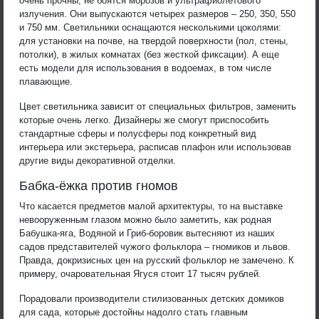
очень прочны, не боятся морозов и ультрафиолетового
излучения. Они выпускаются четырех размеров – 250, 350, 550
и 750 мм. Светильники оснащаются несколькими цоколями:
для установки на почве, на твердой поверхности (пол, стены,
потолки), в жилых комнатах (без жесткой фиксации). А еще
есть модели для использования в водоемах, в том числе
плавающие.
Цвет светильника зависит от специальных фильтров, заменить
которые очень легко. Дизайнеры же смогут приспособить
стандартные сферы и полусферы под конкретный вид
интерьера или экстерьера, расписав плафон или использовав
другие виды декоративной отделки.
Бабка-ёжка против гномов
Что касается предметов малой архитектуры, то на выставке
невооруженным глазом можно было заметить, как родная
Бабушка-яга, Водяной и Гриб-боровик вытесняют из наших
садов представителей чужого фольклора – гномиков и львов.
Правда, докризисных цен на русский фольклор не замечено. К
примеру, очаровательная Ягуся стоит 17 тысяч рублей.
Порадовали производители стилизованных детских домиков
для сада, которые достойны надолго стать главным