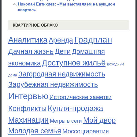
Николай Евтихиев: «Мы выставляем на аукцион
квартал»
КВАРТИРНОЕ ОБЛАКО
Градплан
Аналитика
Аренда
Дети
Дачная жизнь
Домашняя
Доступное жильё
экономика
Доходные
Загородная недвижимость
дома
Зарубежная недвижимость
Интервью
Исторические заметки
Купля-продажа
Конфликты
Махинации
Мой двор
Метры в сети
Молодая семья
Моссоцгарантия