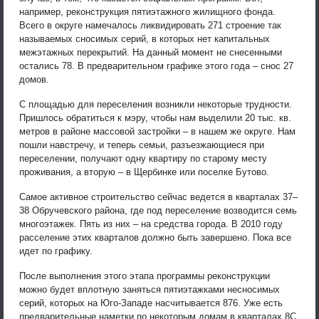
например, реконструкция пятиэтажного жилищного фонда.
Всего в округе намечалось ликвидировать 271 строение так
называемых сносимых серий, в которых нет капитальных
межэтажных перекрытий. На данный момент не снесенными
остались 78. В предварительном графике этого года – снос 27
домов.
С площадью для переселения возникли некоторые трудности.
Пришлось обратиться к мэру, чтобы нам выделили 20 тыс. кв.
метров в районе массовой застройки – в нашем же округе. Нам
пошли навстречу, и теперь семьи, разъезжающиеся при
переселении, получают одну квартиру по старому месту
проживания, а вторую – в Щербинке или поселке Бутово.
Самое активное строительство сейчас ведется в кварталах 37–
38 Обручевского района, где под переселение возводится семь
многоэтажек. Пять из них – на средства города. В 2010 году
расселение этих кварталов должно быть завершено. Пока все
идет по графику.
После выполнения этого этапа программы реконструкции
можно будет вплотную заняться пятиэтажками несносимых
серий, которых на Юго-Западе насчитывается 876. Уже есть
предварительные наметки по некоторым домам в кварталах 8С