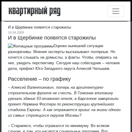
И в Щербинке появятся старожилы
16.04.2009
И в Щербинке появятся старожилы
Оценки нынешней ситуации
разноречивы. Мнения эксперты высказывают полярные. Но
хочется слышать не домыслы, а факты. Чтобы, опираясь на
них, увидеть перспективу. Сегодня наш собеседник – человек
дела, префект Юго-Западного округа Алексей Челышев.
Расселение – по графику
– Алексей Валентинович, потерь на архитектурно-
строительном фронте не счесть. В Гонконге вполовину
урезали здание 93-этажного отеля, в Барселоне заморозили
проект Нормана Фостера по реконструкции крупнейшего
стадиона Европы. А как отражается кризис на жизни одного
из самых строящихся округов Москвы?
– Стараемся, чтобы отражался по минимуму. Во всяком
случае, в том, что касается социальных программ. Вот,