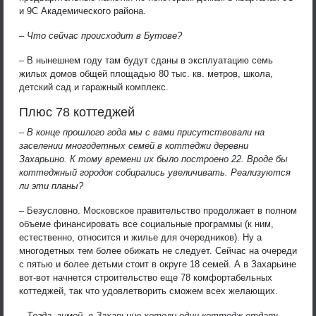
и 9С Академического района.
– Что сейчас происходит в Бутове?
– В нынешнем году там будут сданы в эксплуатацию семь
жилых домов общей площадью 80 тыс. кв. метров, школа,
детский сад и гаражный комплекс.
Плюс 78 коттеджей
– В конце прошлого года мы с вами присутствовали на
заселении многодетных семей в коттеджи деревни
Захарьино. К тому времени их было построено 22. Вроде бы
коттеджный городок собирались увеличивать. Реализуются
ли эти планы?
– Безусловно. Московское правительство продолжает в полном
объеме финансировать все социальные программы (к ним,
естественно, относится и жилье для очередников). Ну а
многодетных тем более обижать не следует. Сейчас на очереди
с пятью и более детьми стоит в округе 18 семей. А в Захарьине
вот-вот начнется строительство еще 78 комфортабельных
коттеджей, так что удовлетворить сможем всех желающих.
– Тогда, зимой, в Захарьине хотели один коттедж отдать