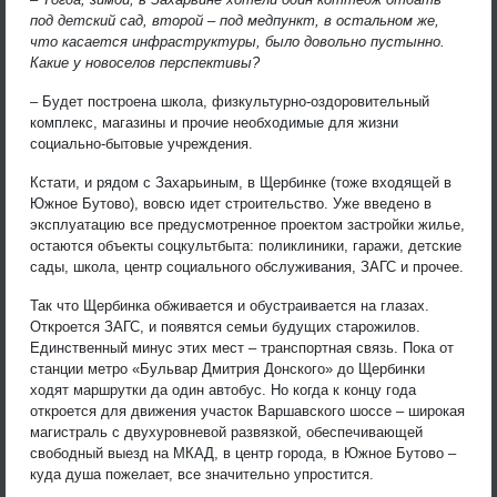
под детский сад, второй – под медпункт, в остальном же,
что касается инфраструктуры, было довольно пустынно.
Какие у новоселов перспективы?
– Будет построена школа, физкультурно-оздоровительный
комплекс, магазины и прочие необходимые для жизни
социально-бытовые учреждения.
Кстати, и рядом с Захарьиным, в Щербинке (тоже входящей в
Южное Бутово), вовсю идет строительство. Уже введено в
эксплуатацию все предусмотренное проектом застройки жилье,
остаются объекты соцкультбыта: поликлиники, гаражи, детские
сады, школа, центр социального обслуживания, ЗАГС и прочее.
Так что Щербинка обживается и обустраивается на глазах.
Откроется ЗАГС, и появятся семьи будущих старожилов.
Единственный минус этих мест – транспортная связь. Пока от
станции метро «Бульвар Дмитрия Донского» до Щербинки
ходят маршрутки да один автобус. Но когда к концу года
откроется для движения участок Варшавского шоссе – широкая
магистраль с двухуровневой развязкой, обеспечивающей
свободный выезд на МКАД, в центр города, в Южное Бутово –
куда душа пожелает, все значительно упростится.