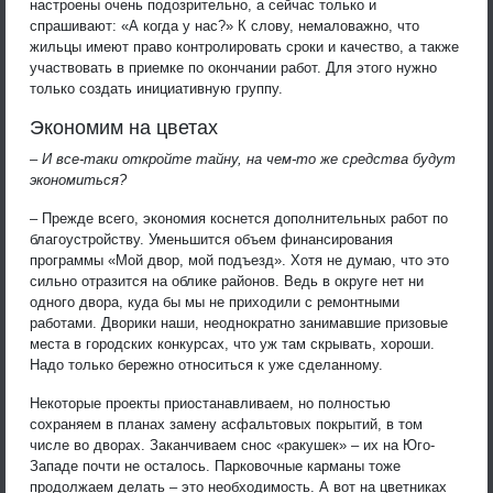
настроены очень подозрительно, а сейчас только и
спрашивают: «А когда у нас?» К слову, немаловажно, что
жильцы имеют право контролировать сроки и качество, а также
участвовать в приемке по окончании работ. Для этого нужно
только создать инициативную группу.
Экономим на цветах
– И все-таки откройте тайну, на чем-то же средства будут
экономиться?
– Прежде всего, экономия коснется дополнительных работ по
благоустройству. Уменьшится объем финансирования
программы «Мой двор, мой подъезд». Хотя не думаю, что это
сильно отразится на облике районов. Ведь в округе нет ни
одного двора, куда бы мы не приходили с ремонтными
работами. Дворики наши, неоднократно занимавшие призовые
места в городских конкурсах, что уж там скрывать, хороши.
Надо только бережно относиться к уже сделанному.
Некоторые проекты приостанавливаем, но полностью
сохраняем в планах замену асфальтовых покрытий, в том
числе во дворах. Заканчиваем снос «ракушек» – их на Юго-
Западе почти не осталось. Парковочные карманы тоже
продолжаем делать – это необходимость. А вот на цветниках