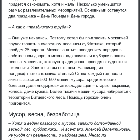
придется сэкономить, хотя и жаль. Несколько уменьшится
размах развлекательных мероприятий. Основными останутся
два праздника – День Победы и День города.
– А как с «праздниками труда»?
– Они уже начались. Поэтому хотел бы пригласить москвичей
поучаствовать в очередном весеннем субботнике, который
пройдет 25 апреля. Можно заняться наведением порядка в
собственном дворе, а можно подключиться к уборке в наших
лесных массивах, которую традиционно проводят студенты и
школьники. Заняться там есть чем. Например, из
ландшафтного заказника «Теплый Стан» каждый год после
зимы вывозится 500–600 машин мусора, среди которого
большая доля «подарков» автовладельцев – старые покрышки,
колеса, даже кузова. Более тысячи машин мусора набирается с
территории Битцевского леса. Помощь горожан очень
пригодится.
Мусор, весна, безработица
– Хотя и ведем разговор о мусоре, запахло долгожданной
весной: лес, субботники… И все-таки, Алексей Валентинович,
не уходя от реальности, о наболевшем. Много ли