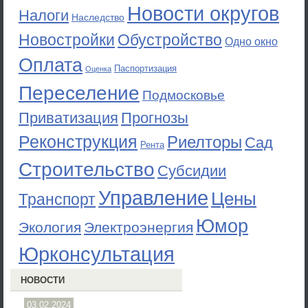
Новости округов
Налоги
Наследство
Новостройки
Обустройство
Одно окно
Оплата
Паспортизация
Оценка
Переселение
Подмосковье
Приватизация
Прогнозы
Реконструкция
Риелторы
Сад
Рента
Строительство
Субсидии
Управление
Цены
Транспорт
Юмор
Экология
Электроэнергия
Юрконсультация
НОВОСТИ
03.02.2024