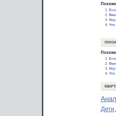
Похожи
Ест
Вме
Ноу
Что
ПОХО
Похожи
Ест
Вме
Ноу
Что
КВАРТ
Анал
Дети