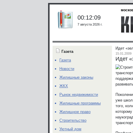
москов
00:12:09
7 августа 2026 г.
Идет «зе
Газета
15.01.2009
Идет «
Газета
Новости
транспор
Жилищные законы
поддержа
развиват
ЖКХ
Поколени
Рынок недвижимости
уже школ
Жилищные программы
того, кол
которому
Жилищное право
наукогра
Строительство
транспорт
Уютный дом