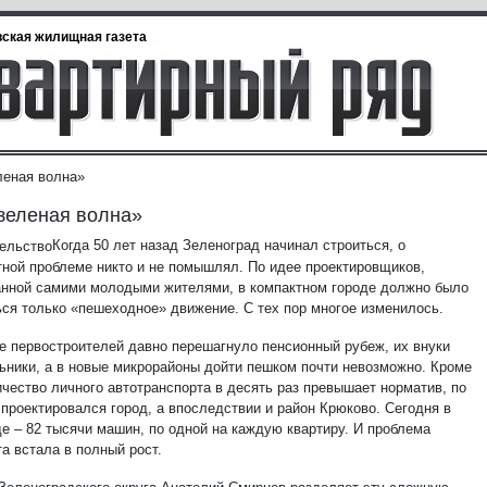
ская жилищная газета
леная волна»
зеленая волна»
Когда 50 лет назад Зеленоград начинал строиться, о
тной проблеме никто и не помышлял. По идее проектировщиков,
нной самими молодыми жителями, в компактном городе должно было
ься только «пешеходное» движение. С тех пор многое изменилось.
е первостроителей давно перешагнуло пенсионный рубеж, их внуки
ьники, а в новые микрорайоны дойти пешком почти невозможно. Кроме
ичество личного автотранспорта в десять раз превышает норматив, по
 проектировался город, а впоследствии и район Крюково. Сегодня в
де – 82 тысячи машин, по одной на каждую квартиру. И проблема
а встала в полный рост.