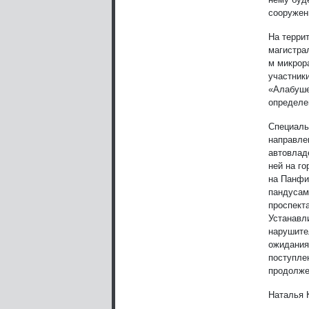
сооружен
На терри
магистра
м микрор
участник
«Алабуше
определе
Специаль
направле
автовлад
ней на г
на Панфи
пандусам
проспект
Устанавл
нарушите
ожидания
поступле
продолже
Наталья 