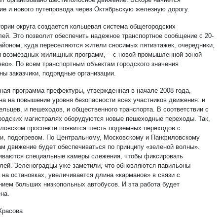
ие и нового путепровода через Октябрьскую железную дорогу.
тории округа создается кольцевая система общегородских
лей. Это позволит обеспечить надежное транспортное сообщение с 20-
айоном, куда переселяются жители сносимых пятиэтажек, очередники,
и возмездных жилищных программ, – с новой промышленной зоной
во». По всем транспортным объектам городского значения
ны заказчики, подрядные организации.
ная программа префектуры, утвержденная в начале 2008 года,
на на повышение уровня безопасности всех участников движения: и
ельцев, и пешеходов, и общественного транспорта. В соответствии с
ородских магистралях оборудуются новые пешеходные переходы. Так,
ловском проспекте появится шесть подземных переходов с
и, подогревом. По Центральному, Московскому и Панфиловскому
ам движение будет обеспечиваться по принципу «зеленой волны».
иваются специальные камеры слежения, чтобы фиксировать
лей. Зеленоградцы уже заметили, что обновляются павильоны
 на остановках, увеличивается длина «карманов» в связи с
нием больших низкопольных автобусов. И эта работа будет
на.
Красова