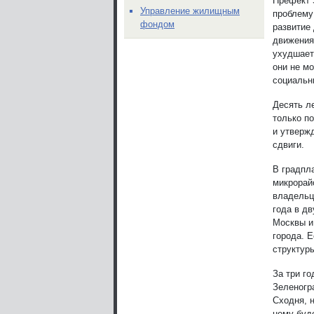
Префект 
Управление жилищным
проблему 
фондом
развитие
движения 
ухудшает
они не м
социальн
Десять л
только по
и утверж
сдвиги.
В градпл
микрорай
владельц
года в д
Москвы и
города. 
структуры
За три г
Зеленогр
Сходня, 
нему буд