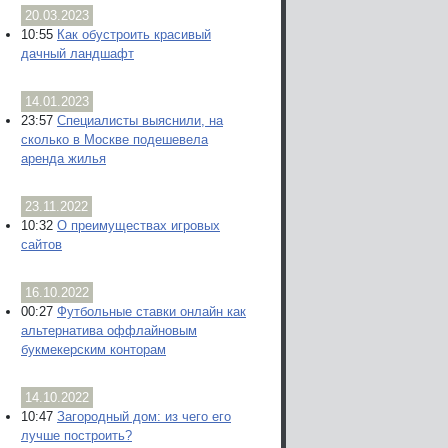
20.03.2023
10:55
Как обустроить красивый
дачный ландшафт
14.01.2023
23:57
Специалисты выяснили, на
сколько в Москве подешевела
аренда жилья
23.11.2022
10:32
О преимуществах игровых
сайтов
16.10.2022
00:27
Футбольные ставки онлайн как
альтернатива оффлайновым
букмекерским конторам
14.10.2022
10:47
Загородный дом: из чего его
лучше построить?