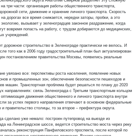
Зеленоградского округа Анатолий Смирнов разделяет эту сложную
на три части: организация работы общественного транспорта,
 дорожной сети, движение и хранение личного транспорта. Скорость
на дорогах все время снижается, нередки заторы, пробки, а это
 экологию, вызывает у зеленоградцев законное раздражение, когда
огут вовремя попасть на работу, с трудом добираются до медицинских,
ых учреждений.
ет дорожное строительство в Зеленограде практически не велось. И
сле того как в 2006 году градостроительный план был актуализирован
ден постановлением правительства Москвы, появились реальные
ане увязано все: перспективы роста населения, появление новых
онов и промышленных зон, обеспечение безопасности пешеходов и
ев машин. Транспортная проблема будет решаться по плану до 2020
вух направлениях: связь Зеленограда с Третьим транспортным кольцом
 оптимизация движения общественного и личного транспорта внутри
Если за успех первого направления отвечают в основном федеральные
 и правительство столицы, то за второе – префектура округа.
ода сделано уже немало: построен путепровод на выезде из
ада на Ленинградское шоссе, ведется строительство моста через реку
началась реконструкция Панфиловского проспекта, после которой по
ет организовано шестиполосное движение. Вскоре начнется