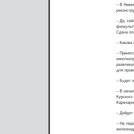
– В Ниже
реконстр
– Да, сей
физкульт
Сдача пла
– Какова
– Принят
кинотеат
развлека
для пров
– Будет 
– В нача
Курского
Карачаро
– Дойдет
– На тер
железнод