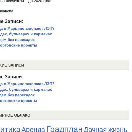
ва неблизкая – до 2020 года.
Ушанова
е Записи:
да в Марьине закопают ЛЭП?
адах, бульварах и карманах
дем без пересадок
ортовские проекты
ЖИЕ ЗАПИСИ
е Записи:
да в Марьине закопают ЛЭП?
адах, бульварах и карманах
дем без пересадок
ортовские проекты
ИРНОЕ ОБЛАКО
Градплан
итика
Аренда
Дачная жизнь