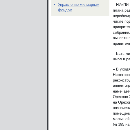
Управление жилищным
– НИиПИ 
фондом
плана ра
перебази
числе по
приорите
собрания
вынести в
правител
– Есть л
школ в р
– В уход
Нижегород
реконстр
инвестиц
намечает
Орехово-
на Орехо
назначен
помещени
малышей 
№ 395 на