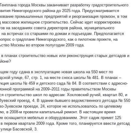
Генплана города Москвы заканчивает разработку градостроительного
звития Нижегородского района до 2025 года. Предусматривается
рование промышленных предприятий и реорганизация промзон, в том
д массовое жилищное строительство. Сейчас идет корректировка
тов на заседаниях совета директоров района, муниципального
, на встречах со старшими по домам и подъездам. Предполагается
опрос о градплане Нижегородского, как о пилотном проекте, на
ьство Москвы во втором полугодии 2009 года.
и в планах строительство новых или реконструкция старых детсадов и
айоне?
ящем году сдана в эксплуатацию новая школа на 550 мест по
ской улице, 67, стр. 1, на месте сноса школы № 481. В планах –
укция школы № 459 и детского сада № 84. В соответствии с адресно-
ионной программой на 2009–2011 годы правительством Москвы
ся строительство школ по адресам: Хохловский ручей, квартал 80, и
Зуевский проезд, 4. В здании бывшего ведомственного детсада № 550
во-Зуевском проезде, 24, которое не использовалось по целевому
ию, в 2008-м провели капитальный ремонт. В настоящее время
е оснащается мебелью и оборудованием. Этот садик примет 125
в первом квартале 2009 года. Кроме того, планируется ввести детсад
 улице Басовской, 3.