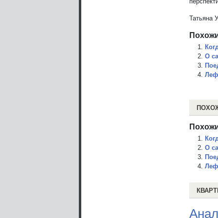
перспекти
Татьяна 
Похожи
Ког
О с
Пое
Леф
ПОХО
Похожи
Ког
О с
Пое
Леф
КВАРТ
Анал