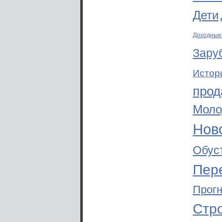
Дети
Доходные
Зару
Истор
прод
Моло
Ново
Обус
Пер
Прог
Стр