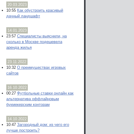
20.03.2023
10:55
Как обустроить красивый
дачный ландшафт
14.01.2023
23:57
Специалисты выяснили, на
сколько в Москве подешевела
аренда жилья
23.11.2022
10:32
О преимуществах игровых
сайтов
16.10.2022
00:27
Футбольные ставки онлайн как
альтернатива оффлайновым
букмекерским конторам
14.10.2022
10:47
Загородный дом: из чего его
лучше построить?