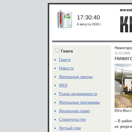
москов
17:30:40
6 августа 2026 г.
Нижегоро
Газета
11.12.2008
Нижег
Газета
Новости
Жилищные законы
ЖКХ
Рынок недвижимости
Жилищные программы
Юго-Вост
Жилищное право
Строительство
– В райо
их реорг
Уютный дом