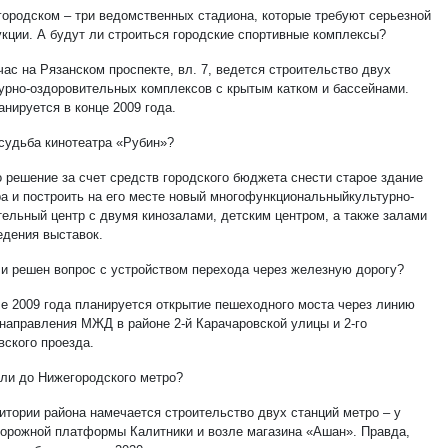
городском – три ведомственных стадиона, которые требуют серьезной
укции. А будут ли строиться городские спортивные комплексы?
час на Рязанском проспекте, вл. 7, ведется строительство двух
урно-оздоровительных комплексов с крытым катком и бассейнами.
нируется в конце 2009 года.
 судьба кинотеатра «Рубин»?
о решение за счет средств городского бюджета снести старое здание
ра и построить на его месте новый многофункциональныйкультурно-
тельный центр с двумя кинозалами, детским центром, а также залами
едения выставок.
ли решен вопрос с устройством перехода через железную дорогу?
ле 2009 года планируется открытие пешеходного моста через линию
 направления МЖД в районе 2-й Карачаровской улицы и 2-го
вского проезда.
 ли до Нижегородского метро?
ритории района намечается строительство двух станций метро – у
орожной платформы Калитники и возле магазина «Ашан». Правда,