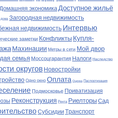
Доступное жильё
Домашняя экономика
Загородная недвижимость
 дома
Интервью
бежная недвижимость
Купля-
Конфликты
ические заметки
ажа
Махинации
Мой двор
Метры в сети
дая семья
Налоги
Моссоцгарантия
Наследство
сти округов
Новостройки
Оплата
тройство
Одно окно
Паспортизация
Оценка
еселение
Приватизация
Подмосковье
Реконструкция
Риелторы
Сад
нозы
Рента
оительство
Транспорт
Субсидии