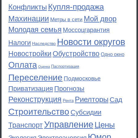
Купля-продажа
Конфликты
Махинации
Мой двор
Метры в сети
Молодая семья
Моссоцгарантия
Новости округов
Налоги
Наследство
Новостройки
Обустройство
Одно окно
Оплата
Паспортизация
Оценка
Переселение
Подмосковье
Приватизация
Прогнозы
Реконструкция
Риелторы
Сад
Рента
Строительство
Субсидии
Управление
Цены
Транспорт
Юмор
Экология
Электроэнергия