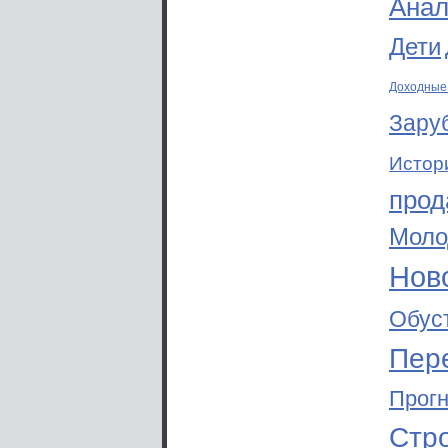
Анал
Дети
Доходные
Зару
Истор
прод
Моло
Ново
Обус
Пер
Прог
Стр