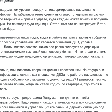
ти домах.
 на должном уровне проводится информирование населения о
форме. На кабельном телевидении выступают специалисты разных
по вторникам – прием в управе, куда каждый может прийти и получить
ию. Но приходят туда единицы. Остальных это не интересует. Вот в
вная беда.
ашевелились лишь тогда, когда в районе начались заочные собрания
у способа управления. Что касается обвинения ДЕЗ, управ в
… Большинство собственников все равно голосуют за дирекцию.
о «незнакомых» компаний они попросту боятся. И что плохого в том,
комендую людям подрядную организацию, которая хорошо показала
ельно, инициировать собрания должны собственники. Но откуда они
информацию, если я, как специалист ДЕЗа по работе с населением, не
водить собрания со старшими по дому, подъезду? Признаюсь честно,
я работа пошла, когда мы стали ходить по квартирам, стучаться в
верь.
чки, которую предоставила Госдума, – не для того, чтобы
ивать работу. Надо учиться находить компромиссы при столкновении
в собственников и управляющих компаний. А держать ситуацию под
м должны общественные жилищные организации и объединения.