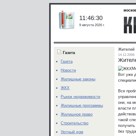
москов
11:46:30
9 августа 2026 г.
Жителей 
Газета
14.12.2006
Жител
Газета
Мн
Новости
Вот уже 
Жилищные законы
специали
ЖКХ
Все проб
управлен
Рынок недвижимости
они, на м
Жилищные программы
власти п
действов
Жилищное право
такой сп
Строительство
получить 
без труд
Уютный дом