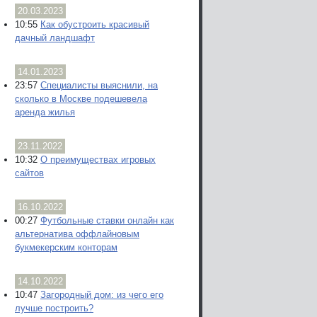
20.03.2023
10:55
Как обустроить красивый
дачный ландшафт
14.01.2023
23:57
Специалисты выяснили, на
сколько в Москве подешевела
аренда жилья
23.11.2022
10:32
О преимуществах игровых
сайтов
16.10.2022
00:27
Футбольные ставки онлайн как
альтернатива оффлайновым
букмекерским конторам
14.10.2022
10:47
Загородный дом: из чего его
лучше построить?