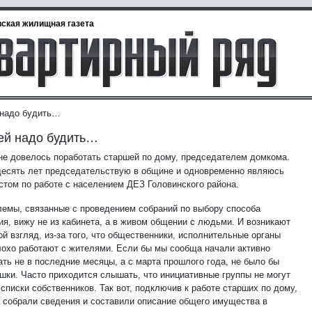
ская жилищная газета
надо будить…
ей надо будить…
е довелось поработать старшей по дому, председателем домкома.
десять лет председательствую в общине и одновременно являюсь
стом по работе с населением ДЕЗ Головинского района.
лемы, связанные с проведением собраний по выбору способа
ия, вижу не из кабинета, а в живом общении с людьми. И возникают
ой взгляд, из-за того, что общественники, исполнительные органы
лохо работают с жителями. Если бы мы сообща начали активно
ать не в последние месяцы, а с марта прошлого года, не было бы
ешки. Часто приходится слышать, что инициативные группы не могут
списки собственников. Так вот, подключив к работе старших по дому,
а собрали сведения и составили описание общего имущества в