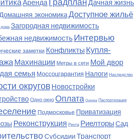
Градплан
итика
Аренда
Дачная жизнь
Доступное жильё
Домашняя экономика
Загородная недвижимость
 дома
Интервью
бежная недвижимость
Купля-
Конфликты
ические заметки
ажа
Махинации
Мой двор
Метры в сети
дая семья
Налоги
Моссоцгарантия
Наследство
сти округов
Новостройки
Оплата
тройство
Одно окно
Паспортизация
Оценка
еселение
Приватизация
Подмосковье
Реконструкция
Риелторы
Сад
нозы
Рента
оительство
Транспорт
Субсидии