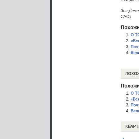
Зоя Деме
САО)
Похожи
О Т
«Вс
Поч
Вел
ПОХО
Похожи
О Т
«Вс
Поч
Вел
КВАРТ