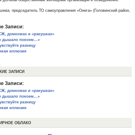
шева,
председатель ТО самоуправления «Онега» (Головинский район,
е Записи:
СЖ, домкомах и «ракушках»
е дышало покоем…»
увствуйте разницу
икая иллюзия
ЖИЕ ЗАПИСИ
е Записи:
СЖ, домкомах и «ракушках»
е дышало покоем…»
увствуйте разницу
икая иллюзия
ИРНОЕ ОБЛАКО