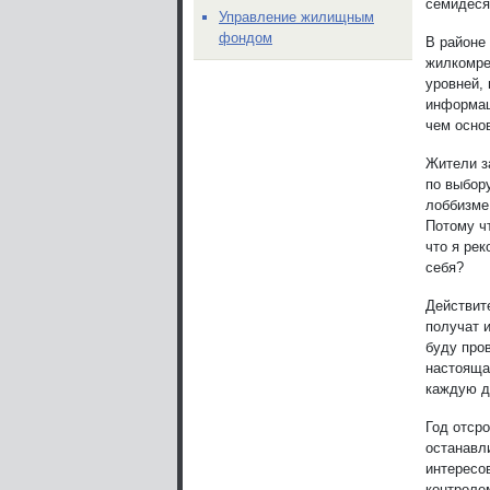
семидеся
Управление жилищным
фондом
В районе
жилкомре
уровней, 
информац
чем осно
Жители з
по выбор
лоббизме
Потому чт
что я ре
себя?
Действит
получат 
буду про
настояща
каждую д
Год отсро
останавл
интересо
контроле