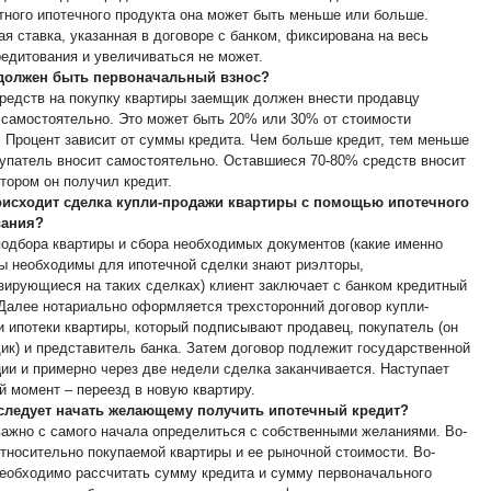
етного ипотечного продукта она может быть меньше или больше.
я ставка, указанная в договоре с банком, фиксирована на весь
редитования и увеличиваться не может.
 должен быть первоначальный взнос?
средств на покупку квартиры заемщик должен внести продавцу
 самостоятельно. Это может быть 20% или 30% от стоимости
. Процент зависит от суммы кредита. Чем больше кредит, тем меньше
купатель вносит самостоятельно. Оставшиеся 70-80% средств вносит
отором он получил кредит.
оисходит сделка купли-продажи квартиры с помощью ипотечного
вания?
подбора квартиры и сбора необходимых документов (какие именно
ы необходимы для ипотечной сделки знают риэлторы,
зирующиеся на таких сделках) клиент заключает с банком кредитный
 Далее нотариально оформляется трехсторонний договор купли-
и ипотеки квартиры, который подписывают продавец, покупатель (он
ик) и представитель банка. Затем договор подлежит государственной
ции и примерно через две недели сделка заканчивается. Наступает
й момент – переезд в новую квартиру.
 следует начать желающему получить ипотечный кредит?
важно с самого начала определиться с собственными желаниями. Во-
относительно покупаемой квартиры и ее рыночной стоимости. Во-
необходимо рассчитать сумму кредита и сумму первоначального