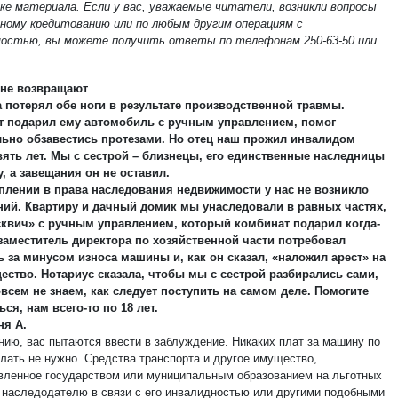
ке материала. Если у вас, уважаемые читатели, возникли вопросы
ному кредитованию или по любым другим операциям с
остью, вы можете получить ответы по телефонам 250-63-50 или
.
 не возвращают
 потерял обе ноги в результате производственной травмы.
т подарил ему автомобиль с ручным управлением, помог
ьно обзавестись протезами. Но отец наш прожил инвалидом
вять лет. Мы с сестрой – близнецы, его единственные наследницы
у, а завещания он не оставил.
плении в права наследования недвижимости у нас не возникло
ий. Квартиру и дачный домик мы унаследовали в равных частях,
сквич» с ручным управлением, который комбинат подарил когда-
 заместитель директора по хозяйственной части потребовал
ь за минусом износа машины и, как он сказал, «наложил арест» на
ество. Нотариус сказала, чтобы мы с сестрой разбирались сами,
всем не знаем, как следует поступить на самом деле. Помогите
ься, нам всего-то по 18 лет.
ня А.
нию, вас пытаются ввести в заблуждение. Никаких плат за машину по
елать не нужно. Средства транспорта и другое имущество,
вленное государством или муниципальным образованием на льготных
 наследодателю в связи с его инвалидностью или другими подобными