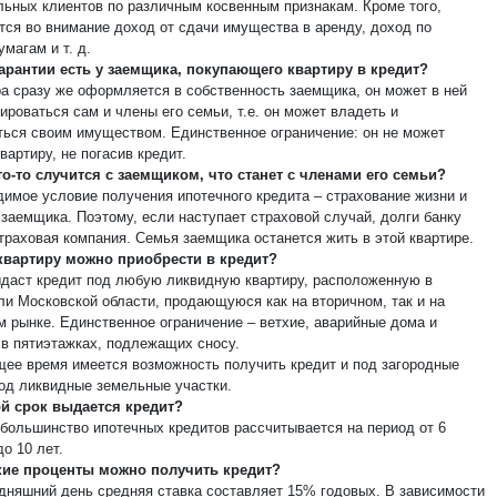
льных клиентов по различным косвенным признакам. Кроме того,
тся во внимание доход от сдачи имущества в аренду, доход по
магам и т. д.
гарантии есть у заемщика, покупающего квартиру в кредит?
ра сразу же оформляется в собственность заемщика, он может в ней
ироваться сам и члены его семьи, т.е. он может владеть и
ться своим имуществом. Единственное ограничение: он не может
вартиру, не погасив кредит.
то-то случится с заемщиком, что станет с членами его семьи?
димое условие получения ипотечного кредита – страхование жизни и
 заемщика. Поэтому, если наступает страховой случай, долги банку
страховая компания. Семья заемщика останется жить в этой квартире.
квартиру можно приобрести в кредит?
ыдаст кредит под любую ликвидную квартиру, расположенную в
ли Московской области, продающуюся как на вторичном, так и на
м рынке. Единственное ограничение – ветхие, аварийные дома и
 в пятиэтажках, подлежащих сносу.
щее время имеется возможность получить кредит и под загородные
под ликвидные земельные участки.
ой срок выдается кредит?
 большинство ипотечных кредитов рассчитывается на период от 6
о 10 лет.
кие проценты можно получить кредит?
одняшний день средняя ставка составляет 15% годовых. В зависимости