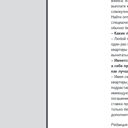
взноса. 
выплате 
совокупн
Найти оп
специали
обычно б
– Какие 
– Любой 
один раз 
квартиры
вычитать
– Имеетс
а себе п
как луч
– Имея с
квартиры,
подраста
имеющуюс
погашени
ставка п
только б
дополнит
Редакция