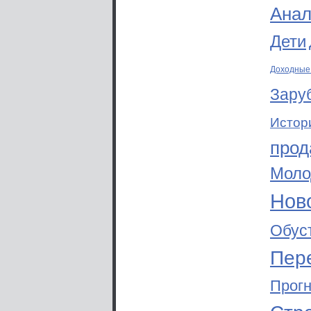
Анал
Дети
Доходные
Зару
Истор
прод
Моло
Ново
Обус
Пер
Прог