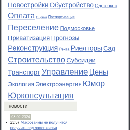
Новостройки
Обустройство
Одно окно
Оплата
Паспортизация
Оценка
Переселение
Подмосковье
Приватизация
Прогнозы
Реконструкция
Риелторы
Сад
Рента
Строительство
Субсидии
Управление
Цены
Транспорт
Юмор
Экология
Электроэнергия
Юрконсультация
НОВОСТИ
03.02.2024
23:57
Микрозаймы не получится
получить под залог жилья