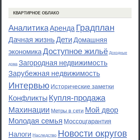
КВАРТИРНОЕ ОБЛАКО
Градплан
Аналитика
Аренда
Дети
Дачная жизнь
Домашняя
Доступное жильё
экономика
Доходные
Загородная недвижимость
дома
Зарубежная недвижимость
Интервью
Исторические заметки
Купля-продажа
Конфликты
Махинации
Мой двор
Метры в сети
Молодая семья
Моссоцгарантия
Новости округов
Налоги
Наследство