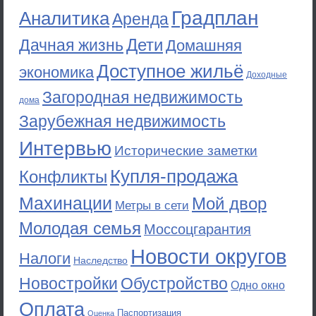
Градплан
Аналитика
Аренда
Дети
Дачная жизнь
Домашняя
Доступное жильё
экономика
Доходные
Загородная недвижимость
дома
Зарубежная недвижимость
Интервью
Исторические заметки
Купля-продажа
Конфликты
Махинации
Мой двор
Метры в сети
Молодая семья
Моссоцгарантия
Новости округов
Налоги
Наследство
Новостройки
Обустройство
Одно окно
Оплата
Паспортизация
Оценка