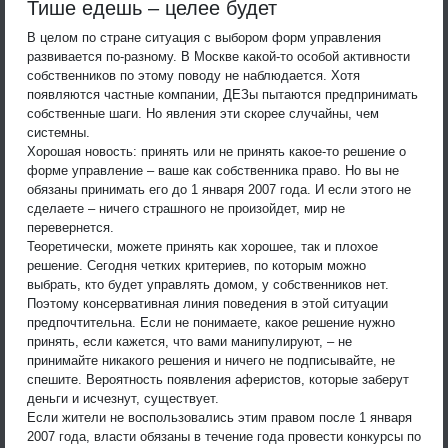
Тише едешь – целее будет
В целом по стране ситуация с выбором форм управления
развивается по-разному. В Москве какой-то особой активности
собственников по этому поводу не наблюдается. Хотя
появляются частные компании, ДЕЗы пытаются предпринимать
собственные шаги. Но явления эти скорее случайны, чем
системны.
Хорошая новость: принять или не принять какое-то решение о
форме управление – ваше как собственника право. Но вы не
обязаны принимать его до 1 января 2007 года. И если этого не
сделаете – ничего страшного не произойдет, мир не
перевернется.
Теоретически, можете принять как хорошее, так и плохое
решение. Сегодня четких критериев, по которым можно
выбрать, кто будет управлять домом, у собственников нет.
Поэтому консервативная линия поведения в этой ситуации
предпочтительна. Если не понимаете, какое решение нужно
принять, если кажется, что вами манипулируют, – не
принимайте никакого решения и ничего не подписывайте, не
спешите. Вероятность появления аферистов, которые заберут
деньги и исчезнут, существует.
Если жители не воспользовались этим правом после 1 января
2007 года, власти обязаны в течение года провести конкурсы по