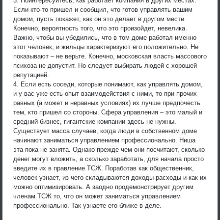
3. Поинтересуйтесь, как работает компания в других местах.
Если кто-то пришел и сообщил, что готов управлять вашим
домом, пусть покажет, как он это делает в другом месте.
Конечно, вероятность того, что это произойдет, невелика.
Важно, чтобы вы убедились, что в том доме работал именно
этот человек, и жильцы характеризуют его положительно. Не
показывают – не верьте. Конечно, московская власть массового
психоза не допустит. Но следует выбирать людей с хорошей
репутацией.
4. Если есть соседи, которые понимают, как управлять домом,
и у вас уже есть опыт взаимодействия с ними, то при прочих
равных (а может и неравных условиях) их лучше предпочесть
тем, кто пришел со стороны. Сфера управления – это малый и
средний бизнес, гигантские компании здесь не нужны.
Существует масса случаев, когда люди в собственном доме
начинают заниматься управлением профессионально. Ниша
эта пока не занята. Однако прежде чем они посчитают, сколько
денег могут вложить, а сколько заработать, для начала просто
введите их в правление ТСЖ. Поработав как общественник,
человек узнает, из чего складываются доходы-расходы и как их
можно оптимизировать. А заодно продемонстрирует другим
членам ТСЖ то, что он может заниматься управлением
профессионально. Так узнаете его ближе в деле.