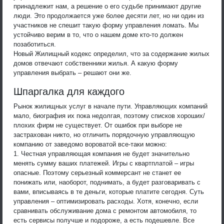
принадлежит нам, а решение о его судьбе принимают другие
люди. Это продолжается уже более десяти лет, но ни один из
участников не спешит такую форму управления ломать. Мы
устойчиво верим в то, что о нашем доме кто-то должен
позаботиться.
Новый Жилищный кодекс определил, что за содержание жилых
домов отвечают собственники жилья. А какую форму
управления выбрать – решают они же.
Шпаргалка для каждого
Рынок жилищных услуг в начале пути. Управляющих компаний
мало, биография их пока недолгая, поэтому списков хороших/
плохих фирм не существует. От ошибок при выборе не
застрахован никто, но отличить порядочную управляющую
компанию от заведомо вороватой все-таки можно:
1. Честная управляющая компания не будет значительно
менять сумму ваших платежей. Игры с квартплатой – игры
опасные. Поэтому серьезный коммерсант не станет ее
понижать или, наоборот, поднимать, а будет разговаривать с
вами, вписываясь в те деньги, которые платите сегодня. Суть
управления – оптимизировать расходы. Хотя, конечно, если
сравнивать обслуживание дома с ремонтом автомобиля, то
есть сервисы получше и подороже, а есть подешевле. Все