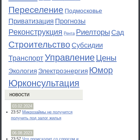
Переселение
Подмосковье
Приватизация
Прогнозы
Реконструкция
Риелторы
Сад
Рента
Строительство
Субсидии
Управление
Цены
Транспорт
Юмор
Экология
Электроэнергия
Юрконсультация
НОВОСТИ
03.02.2024
23:57
Микрозаймы не получится
получить под залог жилья
06.08.2023
23:57
Что происходит со спросом и