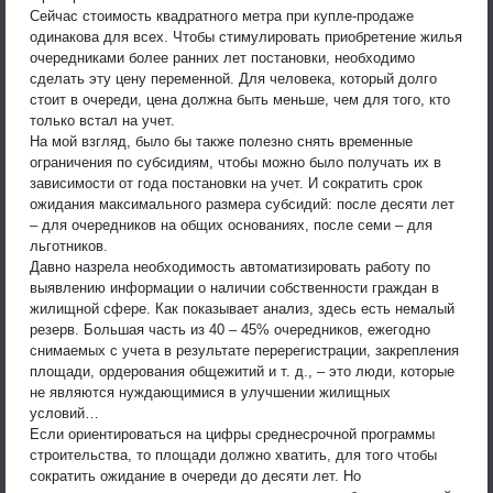
Сейчас стоимость квадратного метра при купле-продаже
одинакова для всех. Чтобы стимулировать приобретение жилья
очередниками более ранних лет постановки, необходимо
сделать эту цену переменной. Для человека, который долго
стоит в очереди, цена должна быть меньше, чем для того, кто
только встал на учет.
На мой взгляд, было бы также полезно снять временные
ограничения по субсидиям, чтобы можно было получать их в
зависимости от года постановки на учет. И сократить срок
ожидания максимального размера субсидий: после десяти лет
– для очередников на общих основаниях, после семи – для
льготников.
Давно назрела необходимость автоматизировать работу по
выявлению информации о наличии собственности граждан в
жилищной сфере. Как показывает анализ, здесь есть немалый
резерв. Большая часть из 40 – 45% очередников, ежегодно
снимаемых с учета в результате перерегистрации, закрепления
площади, ордерования общежитий и т. д., – это люди, которые
не являются нуждающимися в улучшении жилищных
условий…
Если ориентироваться на цифры среднесрочной программы
строительства, то площади должно хватить, для того чтобы
сократить ожидание в очереди до десяти лет. Но