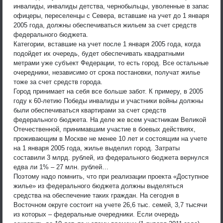
инвалиды, инвалиды детства, чернобыльцы, уволенные в запас
офицеры, переселенцы с Севера, вставшие на учет до 1 января
2005 года, должны обеспечиваться жильем за счет средств
федерального бюджета.
Категории, вставшие на учет после 1 января 2005 года, когда
подойдет их очередь, будет обеспечивать квадратными
метрами уже субъект Федерации, то есть город. Все остальные
очередники, независимо от срока постановки, получат жилье
тоже за счет средств города.
Город принимает на себя все больше забот. К примеру, в 2005
году к 60-летию Победы инвалиды и участники войны должны
были обеспечиваться квартирами за счет средств
федерального бюджета. На деле же всем участникам Великой
Отечественной, принимавшим участие в боевых действиях,
проживающим в Москве не менее 10 лет и состоящим на учете
на 1 января 2005 года, жилье выделил город. Затраты
составили 3 млрд. рублей, из федерального бюджета вернулся
едва ли 1% – 27 млн. рублей…
Поэтому надо помнить, что при реализации проекта «Доступное
жилье» из федерального бюджета должны выделяться
средства на обеспечение таких граждан. На сегодня в
Восточном округе состоит на учете 26,6 тыс. семей, 3,7 тысячи
из которых – федеральные очередники. Если очередь