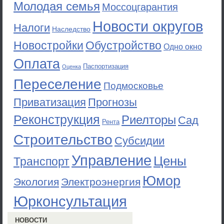
Молодая семья
Моссоцгарантия
Новости округов
Налоги
Наследство
Новостройки
Обустройство
Одно окно
Оплата
Паспортизация
Оценка
Переселение
Подмосковье
Приватизация
Прогнозы
Реконструкция
Риелторы
Сад
Рента
Строительство
Субсидии
Управление
Цены
Транспорт
Юмор
Экология
Электроэнергия
Юрконсультация
НОВОСТИ