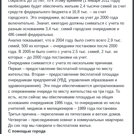
сократить до 10 лет, то к этому времени (1 января 2011 года)
необходимо будет обеспечить жильем 2,4 тысячи семей за счет
средств федерального бюджета и 16,8 тыс. – за счет
городского. Это очередники, вставшие на учет до 2000 года
включительно. Значит, ежегодно должны сниматься с учета по
разным основаниям 3,4 тыс. семей городских очередников и
486 семей федеральных.
Анализ показывает, что в 2004 году было снято всего 2,9 тыс.
семей, 500 из которых – очередники постановки после 2000
года. В 2005-м было снято с учета 2,5 тыс. семей, 2 тыс. из
которых – до 2000 года постановки на учет.
Очередники снимаются с учета по нескольким причинам.
Первая – предоставление бесплатной площади по месту
жительства. Вторая – предоставление бесплатной площади
очередникам предприятий (УВД, управления образования и
здравоохранения). Эти люди обеспечиваются централизованно
с опережением очереди по месту жительства на три года. То
есть, если сейчас мы обеспечиваем площадью на общих
основаниях очередников 1986 года, то очередников из числа
учителей, медиков и милиционеров – 1989 года постановки.
Третья причина – переселение из пятиэтажек и ветхих домов.
Четвертая – присоединение комнат в коммунальных квартирах.
До сих пор мы говорили о бесплатном жилье.
С помощью города