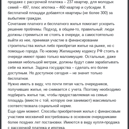
продаже с рассрочкой платежа – 237 квартир, для молодых
семей – 497, плюс ипотека – 460 квартир и субсидии. К
бесплатной площади добавятся квартиры (не более 300) за
выбытием граждан.
Сочетание платного и бесплатного жилья помогает ускорить
решение проблемы. Подход, в общем-то, правильный: люди
должны стремиться не стоять в очереди, а самостоятельно
выйти из нее, принимая участие в финансировании
строительства жилья либо приобретая жилье на рынке, но с
помощью города. По новому Жилищному кодексу РФ стоять в
очереди имеют право только малоимущие. Остальные, даже
занимая небольшой метраж, должны будут сами зарабатывать
себе на жилье. Задача государства – сделать его более
доступным. Но доступное сегодня – не значит только
бесплатное.
Нужно иметь в виду, что почти пятая часть очередников,
получивших жилье, не снимается с учета. Поэтому необходимо
подбирать жилье так, чтобы предоставляемая на семью
площадь (вместе с той, которую они занимают) максимально
соответствовала социальной норме.
Еще один момент. Способы приобретения жилья с финансовым
участием москвичей востребованы в основном очередниками
более поздних лет постановки. Имеются в виду купля-продажа
с рассрочкой платежа и ипотека.