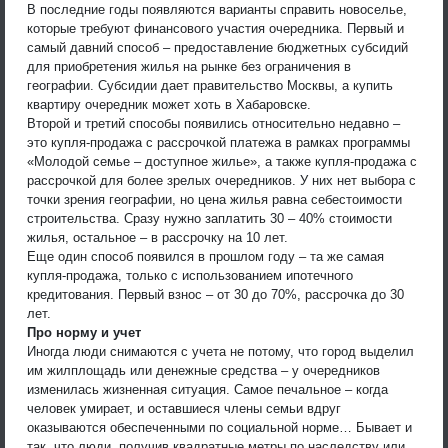
В последние годы появляются варианты справить новоселье,
которые требуют финансового участия очередника. Первый и
самый давний способ – предоставление бюджетных субсидий
для приобретения жилья на рынке без ограничения в
географии. Субсидии дает правительство Москвы, а купить
квартиру очередник может хоть в Хабаровске.
Второй и третий способы появились относительно недавно –
это купля-продажа с рассрочкой платежа в рамках программы
«Молодой семье – доступное жилье», а также купля-продажа с
рассрочкой для более зрелых очередников. У них нет выбора с
точки зрения географии, но цена жилья равна себестоимости
строительства. Сразу нужно заплатить 30 – 40% стоимости
жилья, остальное – в рассрочку на 10 лет.
Еще один способ появился в прошлом году – та же самая
купля-продажа, только с использованием ипотечного
кредитования. Первый взнос – от 30 до 70%, рассрочка до 30
лет.
Про норму и учет
Иногда люди снимаются с учета не потому, что город выделил
им жилплощадь или денежные средства – у очередников
изменилась жизненная ситуация. Самое печальное – когда
человек умирает, и оставшиеся члены семьи вдруг
оказываются обеспеченными по социальной норме… Бывает и
так, что люди, получив квадратные метры по наследству или