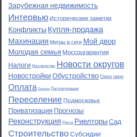
Зарубежная недвижимость
Интервью
Исторические заметки
Купля-продажа
Конфликты
Махинации
Мой двор
Метры в сети
Молодая семья
Моссоцгарантия
Новости округов
Налоги
Наследство
Новостройки
Обустройство
Одно окно
Оплата
Паспортизация
Оценка
Переселение
Подмосковье
Приватизация
Прогнозы
Реконструкция
Риелторы
Сад
Рента
Строительство
Субсидии