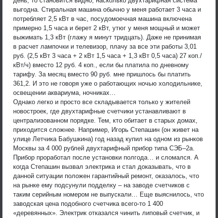
день, то становится видно, насколько двухтарифная система
выгодна. Стиральная машина обычно у меня работает 3 часа и
потребляет 2,5 кВт в час, посудомоечная машина включена
примерно 1,5 часа и берет 2 кВт, утюг у меня мощный и может
выжимать 1,3 кВт (глажу я минут тридцать). Даже не принимая
в расчет лампочки и телевизор, плачу за все эти работы 3,01
руб. (2,5 кВт 3 часа + 2 кВт 1,5 часа + 1,3 кВт 0,5 часа) 27 коп./
кВт/ч) вместо 12 руб. 4 коп., если бы платила по дневному
тарифу. За месяц вместо 90 руб. мне пришлось бы платить
361,2. И это не говоря уже о работающих ночью холодильнике,
освещении аквариума, ночниках…
Однако легко и просто все складывается только у жителей
новостроек, где двухтарифные счетчики устанавливают в
централизованном порядке. Тем, кто обитает в старых домах,
приходится сложнее. Например, Игорь Степашин (он живет на
улице Летчика Бабушкина) год назад купил на одном из рынков
Москвы за 4 000 рублей двухтарифный прибор типа СЭБ–2а.
Прибор проработал после установки полгода… и сломался. А
когда Степашин вызвал электрика и стал доказывать, что в
данной ситуации положен гарантийный ремонт, оказалось, что
на рынке ему подсунули подделку – на заводе счетчиков с
таким серийным номером не выпускали… Еще выяснилось, что
заводская цена подобного счетчика всего-то 1 400
«деревянных». Электрик отказался чинить липовый счетчик, и