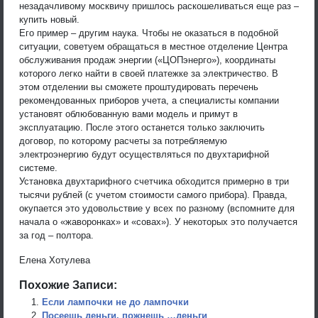
незадачливому москвичу пришлось раскошеливаться еще раз –
купить новый.
Его пример – другим наука. Чтобы не оказаться в подобной
ситуации, советуем обращаться в местное отделение Центра
обслуживания продаж энергии («ЦОПэнерго»), координаты
которого легко найти в своей платежке за электричество. В
этом отделении вы сможете проштудировать перечень
рекомендованных приборов учета, а специалисты компании
установят облюбованную вами модель и примут в
эксплуатацию. После этого останется только заключить
договор, по которому расчеты за потребляемую
электроэнергию будут осуществляться по двухтарифной
системе.
Установка двухтарифного счетчика обходится примерно в три
тысячи рублей (с учетом стоимости самого прибора). Правда,
окупается это удовольствие у всех по разному (вспомните для
начала о «жаворонках» и «совах»). У некоторых это получается
за год – полтора.
Елена Хотулева
Похожие Записи:
Если лампочки не до лампочки
Посеешь деньги, пожнешь …деньги