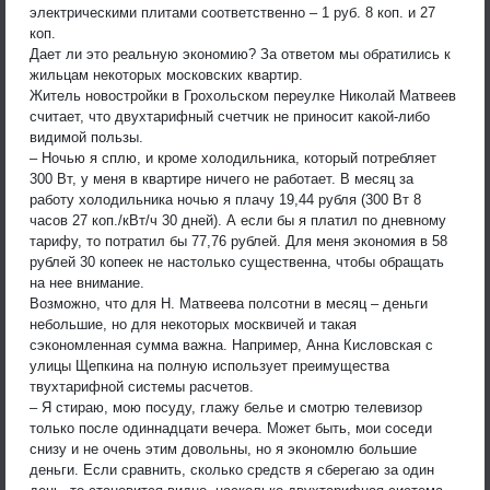
электрическими плитами соответственно – 1 руб. 8 коп. и 27
коп.
Дает ли это реальную экономию? За ответом мы обратились к
жильцам некоторых московских квартир.
Житель новостройки в Грохольском переулке Николай Матвеев
считает, что двухтарифный счетчик не приносит какой-либо
видимой пользы.
– Ночью я сплю, и кроме холодильника, который потребляет
300 Вт, у меня в квартире ничего не работает. В месяц за
работу холодильника ночью я плачу 19,44 рубля (300 Вт 8
часов 27 коп./кВт/ч 30 дней). А если бы я платил по дневному
тарифу, то потратил бы 77,76 рублей. Для меня экономия в 58
рублей 30 копеек не настолько существенна, чтобы обращать
на нее внимание.
Возможно, что для Н. Матвеева полсотни в месяц – деньги
небольшие, но для некоторых москвичей и такая
сэкономленная сумма важна. Например, Анна Кисловская с
улицы Щепкина на полную использует преимущества
твухтарифной системы расчетов.
– Я стираю, мою посуду, глажу белье и смотрю телевизор
только после одиннадцати вечера. Может быть, мои соседи
снизу и не очень этим довольны, но я экономлю большие
деньги. Если сравнить, сколько средств я сберегаю за один