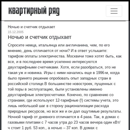
Ночью и счетчик отдыхает
15.12.2005
Ночью и счетчик отдыхает
Спросите немца, итальянца или англичанина, чем, по его
мнению, день отличается от ночи? И в ответ услышите:
тарифом оплаты электричества. Москвичи тоже хотят быть, как
все, и в последнее время усиленно интересуются
двухтарифными счетчиками. Хотя, если разобраться, это не
такая уж и новинка. Игры с ними начались еще в 1996-м, когда
было принято решение опробовать опыт западных стран в
российской столице.
В большинстве новостроек, пущенных с
той поры в эксплуатацию, были установлены именно
двухтарифные электросчетчики. Конечно, по сравнению со
странами, где используют 12-тарифные (!) системы учета, это
лишь небольшой шаг в сторону рационализации расхода
природных ресурсов, но все же и он дал ощутимые результаты.
Ночной тариф от дневного отличается в 4 раза. Так, в домах с
газовыми плитами с 7 часов утра до 23 часов вечера один кВт/
ч стоит 1 руб. 53 коп., а ночью – 37 коп. В домах с