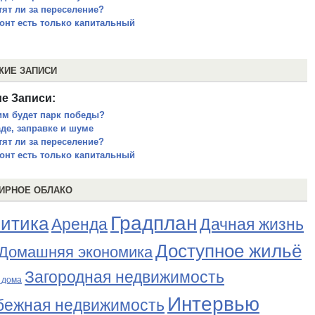
тят ли за переселение?
онт есть только капитальный
ЖИЕ ЗАПИСИ
е Записи:
им будет парк победы?
аде, заправке и шуме
тят ли за переселение?
онт есть только капитальный
ИРНОЕ ОБЛАКО
Градплан
итика
Аренда
Дачная жизнь
Доступное жильё
Домашняя экономика
Загородная недвижимость
 дома
Интервью
бежная недвижимость