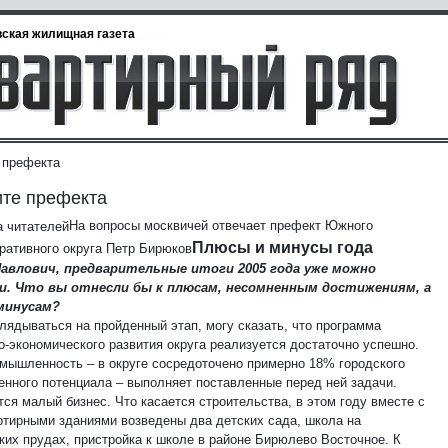
ская жилищная газета
 префекта
те префекта
На вопросы москвичей отвечает префект Южного
Плюсы и минусы года
ративного округа Петр Бирюков
Павлович, предварительные итоги 2005 года уже можно
и. Что вы отнесли бы к плюсам, несомненным достижениям, а
 минусам?
глядываться на пройденный этап, могу сказать, что программа
о-экономического развития округа реализуется достаточно успешно.
мышленность – в округе сосредоточено примерно 18% городского
нного потенциала – выполняет поставленные перед ней задачи.
ся малый бизнес. Что касается строительства, в этом году вместе с
ртирными зданиями возведены два детских сада, школа на
ких прудах, пристройка к школе в районе Бирюлево Восточное. К