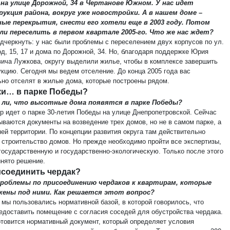
 на улице Дорожной, 34 в Чертанове Южном. У нас идет
укция района, вокруг уже новостройки. А в нашем доме –
ные перекрытия, снести его хотели еще в 2003 году. Потом
ли переселить в первом квартале 2005-го. Что же нас ждет?
одчеркнуть: у нас были проблемы с переселением двух корпусов по ул.
д, 15, 17 и дома по Дорожной, 34. Но, благодаря поддержке Юрия
ича Лужкова, округу выделили жилье, чтобы в комплексе завершить
укцию. Сегодня мы ведем отселение. До конца 2005 года вас
ьно отселят в жилые дома, которые построены рядом.
и… в парке Победы?
а ли, что высотные дома появятся в парке Победы?
ор идет о парке 30-летия Победы на улице Днепропетровской. Сейчас
ываются документы на возведение трех домов, но не в самом парке, а
ней территории. По концепции развития округа там действительно
 строительство домов. Но прежде необходимо пройти все экспертизы,
государственную и государственно-экологическую. Только после этого
инято решение.
исоединить чердак?
проблемы по присоединению чердаков к квартирам, которые
жены под ними. Как решается этот вопрос?
 мы пользовались нормативной базой, в которой говорилось, что
едоставить помещение с согласия соседей для обустройства чердака.
отовится нормативный документ, который определяет условия