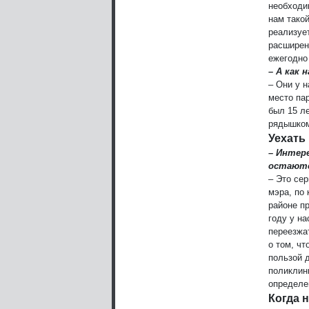
необходи
нам такой
реализуе
расширен
ежегодно
– А как 
– Они у н
место па
был 15 л
рядышком
Уехать
– Интер
остаютс
– Это се
мэра, по
районе п
году у н
переезжат
о том, ч
пользой 
поликлини
определе
Когда 