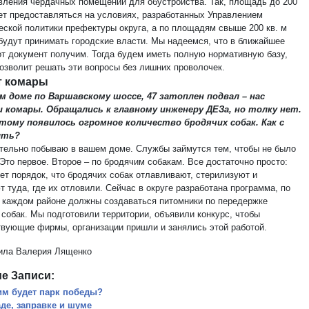
вления чердачных помещений для обустройства. Так, площадь до 200
дет предоставляться на условиях, разработанных Управлением
еской политики префектуры округа, а по площадям свыше 200 кв. м
будут принимать городские власти. Мы надеемся, что в ближайшее
от документ получим. Тогда будем иметь полную нормативную базу,
позволит решать эти вопросы без лишних проволочек.
т комары
м доме по Варшавскому шоссе, 47 затоплен подвал – нас
и комары. Обращались к главному инженеру ДЕЗа, но толку нет.
тому появилось огромное количество бродячих собак. Как с
ыть?
ательно побываю в вашем доме. Службы займутся тем, чтобы не было
Это первое. Второе – по бродячим собакам. Все достаточно просто:
ет порядок, что бродячих собак отлавливают, стерилизуют и
 туда, где их отловили. Сейчас в округе разработана программа, по
в каждом районе должны создаваться питомники по передержке
 собак. Мы подготовили территории, объявили конкурс, чтобы
твующие фирмы, организации пришли и занялись этой работой.
ила Валерия Лященко
е Записи:
им будет парк победы?
аде, заправке и шуме