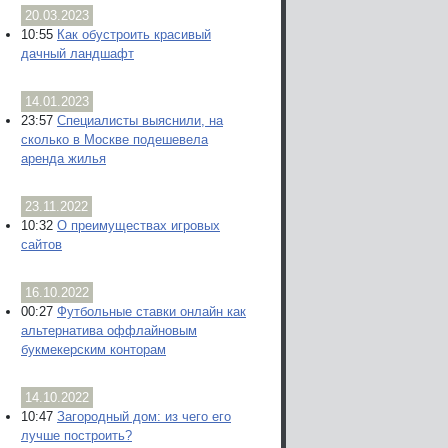
20.03.2023
10:55
Как обустроить красивый
дачный ландшафт
14.01.2023
23:57
Специалисты выяснили, на
сколько в Москве подешевела
аренда жилья
23.11.2022
10:32
О преимуществах игровых
сайтов
16.10.2022
00:27
Футбольные ставки онлайн как
альтернатива оффлайновым
букмекерским конторам
14.10.2022
10:47
Загородный дом: из чего его
лучше построить?