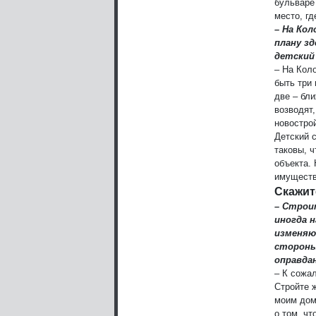
бульваре
место, гд
– На Ко
плану зд
детский
– На Кол
быть три
две – бли
возводят
новостро
Детский 
таковы, 
объекта.
имуществ
Скажит
– Строи
иногда 
изменяю
стороны
оправда
– К сожал
Стройте 
моим дом
о том, чт