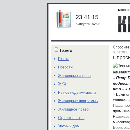
москов
23:41:15
6 августа 2026 г.
Спросите
Газета
03.11.2005
Спроси
Газета
Новости
админист
Жилищные законы
– Петр 
подвест
ЖКХ
что – к
Рынок недвижимости
– Если о
социальн
Жилищные программы
Наша про
Жилищное право
промышле
Развивает
Строительство
многоква
Уютный дом
Борисовс