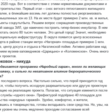
о 2020 года. Вот в соответствии с этими нормативными документами и
строительство. Первый этап – снос ветхого пятиэтажного жилищного
алее, в ближайшие восемь лет должны полностью реорганизовать
мышленных зон из 13. На их месте будет примерно 2 млн. кв. м жилья,
ъекты соцкультбыта. Решаем вопрос сокращения производственных
й завода ЗИЛ, где намечено построить гипер-бизнес-инкубатор. В нем
отать около 80 тысяч человек. Это целый город! Значит, необходимо
социальную инфраструктуру. В округе появится центр всесезонных
орта в районе станции метро «Нагорная» площадью примерно 1 млн.
в, центр досуга и отдыха в Нагатинской пойме. Активно работаем над
нием музеев-заповедников «Царицыно» и «Коломенское». Очень много
х проектов.
рковок – никуда
родвигается программа «Народный гараж», много ли желающих
заявку, и сильно ли негативное влияние бюрократического
а?
 последнего вопроса. Настолько сильно, что порой приходится год
ся, чтобы получить исходную разрешительную или другую проектную
ацию на реализацию проекта. Полагаю, что ситуация изменится после
 службы «одного окна». Префектурой подобрано 40 площадок для
ьства «народных гаражей». Удобно, комфортно, и жители,
вшись в товарищества, готовы вкладывать свои средства. Но, увы, на
м уровне мы очень медленно проходим согласование всей