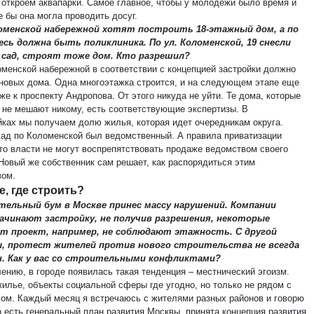
 откроем аквапарки. Самое главное, чтобы у молодежи было время и
е бы она могла проводить досуг.
ломенской набережной хотят построить 18-этажный дом, а по
есь должна быть поликлиника. По ул. Коломенской, 19 снесли
 сад, строят тоже дом. Кто разрешил?
оменской набережной в соответствии с концепцией застройки должно
 новых дома. Одна многоэтажка строится, и на следующем этапе еще
же к проспекту Андропова. От этого никуда не уйти. Те дома, которые
, не мешают никому, есть соответствующие экспертизы. В
йках мы получаем долю жилья, которая идет очередникам округа.
сад по Коломенской был ведомственный. А правила приватизации
что власти не могут воспрепятствовать продаже ведомством своего
 Новый же собственник сам решает, как распорядиться этим
ом.
е, где строить?
тельный бум в Москве принес массу нарушений. Компании
начинают застройку, не получив разрешения, некоторые
т проект, например, не соблюдают этажность. С другой
, протест жителей против нового строительства не всегда
н. Как у вас со строительными конфликтами?
ению, в городе появилась такая тенденция – местнический эгоизм.
жилье, объекты социальной сферы где угодно, но только не рядом с
ом. Каждый месяц я встречаюсь с жителями разных районов и говорю
о есть генеральный план развития Москвы, принята концепция развития