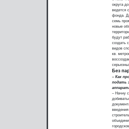
округа д
ведется 
фонда. Д
семь про
новые об
территори
будут раб
создать 
видов сп
кв. метро
воссозда
серьезны
Без па
– Как п
подать 
аппарат
– Начну с
добивать
документ
введения
строител
объедини
городско