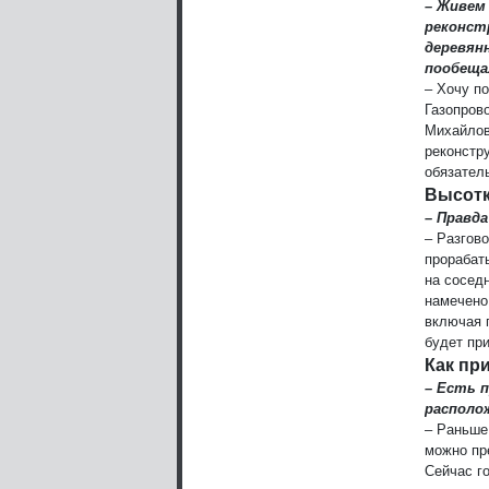
– Живем
реконстр
деревян
пообеща
– Хочу п
Газопрово
Михайлов
реконстр
обязател
Высотк
– Правд
– Разгов
прорабат
на сосед
намечено
включая 
будет пр
Как пр
– Есть 
располо
– Раньше
можно пр
Сейчас г