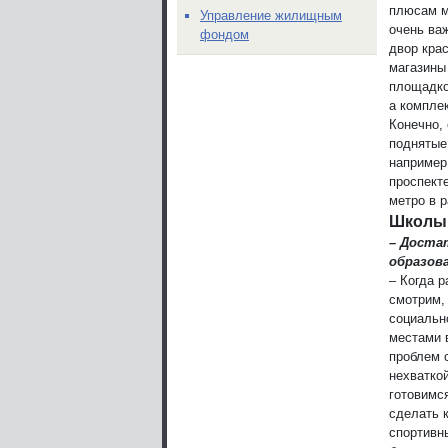
плюсам м
Управление жилищным
очень ва
фондом
двор кра
магазины
площадко
а компле
Конечно,
поднятые
например
проспект
метро в 
Школы 
– Достат
образов
– Когда 
смотрим,
социальн
местами 
проблем 
нехватко
готовимс
сделать 
спортивн