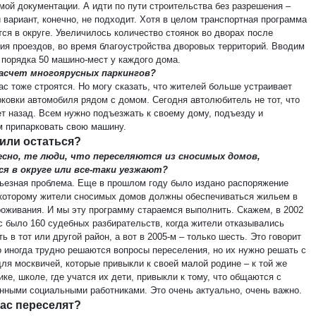
мой документации. А идти по пути строительства без разрешения –
 вариант, конечно, не подходит. Хотя в целом транспортная программа
тся в округе. Увеличилось количество стоянок во дворах после
ия проездов, во время благоустройства дворовых территорий. Вводим
 порядка 50 машино-мест у каждого дома.
насчет многоярусных паркингов?
ас тоже строятся. Но могу сказать, что жителей больше устраивает
рковки автомобиля рядом с домом. Сегодня автолюбитель не тот, что
ет назад. Всем нужно подъезжать к своему дому, подъезду и
 припарковать свою машину.
 или остаться?
есно, те люди, что переселяются из сносимых домов,
я в округе или все-таки уезжают?
рьезная проблема. Еще в прошлом году было издано распоряжение
 которому жители сносимых домов должны обеспечиваться жильем в
роживания. И мы эту программу стараемся выполнить. Скажем, в 2002
ас было 160 судебных разбирательств, когда жители отказывались
ь в тот или другой район, а вот в 2005-м – только шесть. Это говорит
то иногда трудно решаются вопросы переселения, но их нужно решать с
для москвичей, которые привыкли к своей малой родине – к той же
ке, школе, где учатся их дети, привыкли к тому, что общаются с
нными социальными работниками. Это очень актуально, очень важно.
нас переселят?