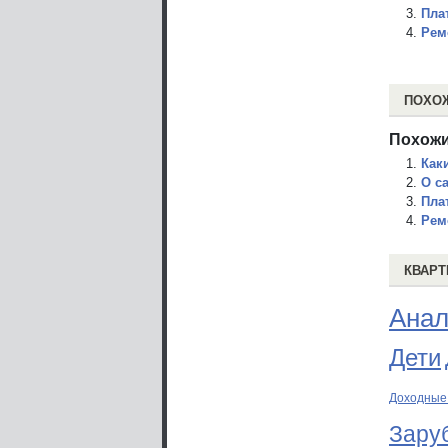
Пла
Рем
ПОХО
Похожи
Как
О с
Пла
Рем
КВАРТ
Анал
Дети
Доходные
Зару