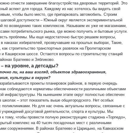
ожно отнести завершение благоустройства дворовых территорий. Это
жный аспект для города. Каждому из нас хотелось бы видеть свой
сивым, чтобы было место, где припарковать автомобиль. Строим
 шаговой доступности – Южный округ является экспериментальной
й по возведению таких комплексов. Называем их уже не магазинами,
ксами потребительского рынка, где можно получить и бытовые услуги.
 есть проблемы. Мы еще недостаточно быстро решаем вопросы,
 в наказах избирателей, прозвучавшие на прошлых выборах, Такие,
, как строительство транспортных развязок на Пролетарском
е и Каширском шоссе. Остаются вопросы по строительству станций
районах Братеево и Зябликово.
– на уровне, а детсады?
очно ли, на ваш взгляд, объектов здравоохранения,
ания, культуры в округе?
разрабатываются проекты планировок районов, в первую очередь
 как соблюдаются нормативы обеспеченности различными объектами
ой инфраструктуры. На нынешнем этапе округ полностью обеспечен
в школах – этот показатель выше общегородского. Нет особых
с поликлиниками. Но для нас очень актуальны вопросы, связанные с
й учреждений досуговой деятельности, спорта и культуры. Мы
я к тому, чтобы провести полную реконструкцию стадиона «Торпедо»,
крытый комплекс на 40 тысяч посадочных мест с различными
ыми сооружениями. В районах Братеево и Царицыно, на Кавказском