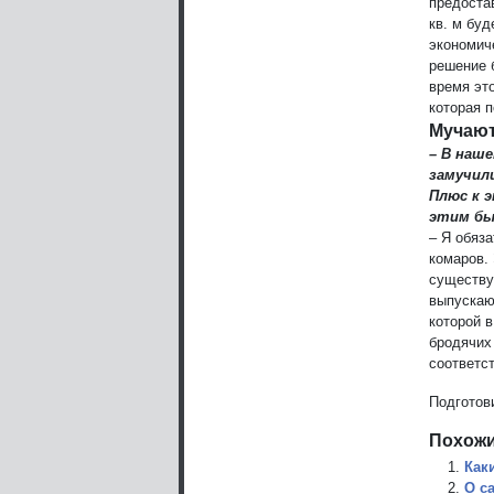
предоста
кв. м бу
экономич
решение 
время эт
которая 
Мучаю
– В наше
замучил
Плюс к э
этим б
– Я обяз
комаров. 
существу
выпускают
которой 
бродячих
соответс
Подготов
Похожи
Как
О с