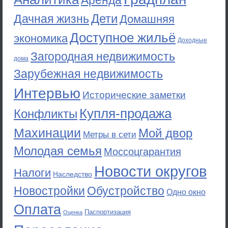
Аренда
Дети
Дачная жизнь
Домашняя
Доступное жильё
экономика
Доходные
Загородная недвижимость
дома
Зарубежная недвижимость
Интервью
Исторические заметки
Купля-продажа
Конфликты
Махинации
Мой двор
Метры в сети
Молодая семья
Моссоцгарантия
Новости округов
Налоги
Наследство
Новостройки
Обустройство
Одно окно
Оплата
Паспортизация
Оценка