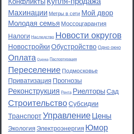
Купля-продажа
Конфликты
Махинации
Мой двор
Метры в сети
Молодая семья
Моссоцгарантия
Новости округов
Налоги
Наследство
Новостройки
Обустройство
Одно окно
Оплата
Паспортизация
Оценка
Переселение
Подмосковье
Приватизация
Прогнозы
Реконструкция
Риелторы
Сад
Рента
Строительство
Субсидии
Управление
Цены
Транспорт
Юмор
Экология
Электроэнергия