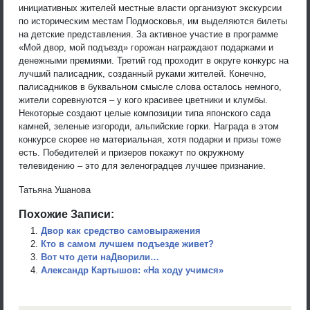
инициативных жителей местные власти организуют экскурсии
по историческим местам Подмосковья, им выделяются билеты
на детские представления. За активное участие в программе
«Мой двор, мой подъезд» горожан награждают подарками и
денежными премиями. Третий год проходит в округе конкурс на
лучший палисадник, созданный руками жителей. Конечно,
палисадников в буквальном смысле слова осталось немного,
жители соревнуются – у кого красивее цветники и клумбы.
Некоторые создают целые композиции типа японского сада
камней, зеленые изгороди, альпийские горки. Награда в этом
конкурсе скорее не материальная, хотя подарки и призы тоже
есть. Победителей и призеров покажут по окружному
телевидению – это для зеленоградцев лучшее признание.
Татьяна Ушанова
Похожие Записи:
Двор как средство самовыражения
Кто в самом лучшем подъезде живет?
Вот что дети наДворили…
Александр Картышов: «На ходу учимся»