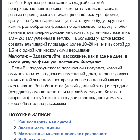
глыбы). Круглые речные камни с гладкой светлой
поверхностью неинтересны. Нежелательно использовать
разные породы, резко отличающиеся по фактуре, форме,
цвету, – не будет гармонии. Пусть это лучше будут крупные
камни, разнообразной формы, но одинаковые по цвету. Любой
камень в альпинарии должен не стоять, а устойчиво лежать на
1/3 – 2/3 заглубленный в землю. На большом участке можно
создать альпинарий площадью более 10–20 кв. м и высотой до
1,5 м с одной или несколькими вершинами.
Малютин: – Здравствуйте, расскажите, как и где на даче, в
каком углу по фэн-шую, поставить биотуалет.
– Если Вы подразумеваете переносной биотуалет, который
обычно ставится в одном из помещений дома, то он не должен
стоять в той зоне дома, которая для вас на данный момент
очень важна. Зона богатства (левый дальний угол) и середина
(«сердце») дома не желательны в любом случае. Кстати, о
вопросах фэн-шуй в контексте дачи и загородного дома мы
скоро обязательно расскажем.
Похожие Записи:
Как воспарить над суетой
Знакомьтесь: пионы
Мимолетные мысли в поисках прекрасного
Война миров