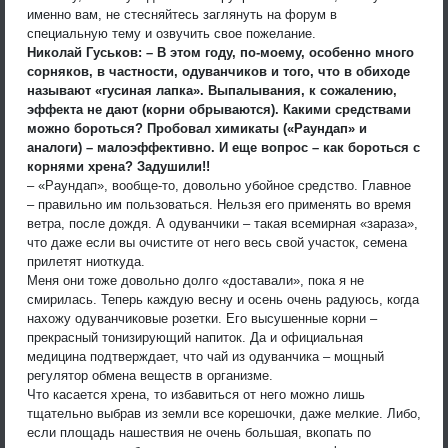
именно вам, не стесняйтесь заглянуть на форум в
специальную тему и озвучить свое пожелание.
Николай Гуськов: – В этом году, по-моему, особенно много
сорняков, в частности, одуванчиков и того, что в обиходе
называют «гусиная лапка». Выпалывания, к сожалению,
эффекта не дают (корни обрываются). Какими средствами
можно бороться? Пробовал химикаты («Раундап» и
аналоги) – малоэффективно. И еще вопрос – как бороться с
корнями хрена? Задушили!!
– «Раундап», вообще-то, довольно убойное средство. Главное
– правильно им пользоваться. Нельзя его применять во время
ветра, после дождя. А одуванчики – такая всемирная «зараза»,
что даже если вы очистите от него весь свой участок, семена
прилетят ниоткуда.
Меня они тоже довольно долго «доставали», пока я не
смирилась. Теперь каждую весну и осень очень радуюсь, когда
нахожу одуванчиковые розетки. Его высушенные корни –
прекрасный тонизирующий напиток. Да и официальная
медицина подтверждает, что чай из одуванчика – мощный
регулятор обмена веществ в организме.
Что касается хрена, то избавиться от него можно лишь
тщательно выбрав из земли все корешочки, даже мелкие. Либо,
если площадь нашествия не очень большая, вкопать по