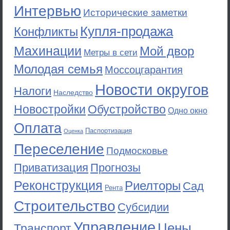
Интервью
Исторические заметки
Купля-продажа
Конфликты
Махинации
Мой двор
Метры в сети
Молодая семья
Моссоцгарантия
Новости округов
Налоги
Наследство
Новостройки
Обустройство
Одно окно
Оплата
Паспортизация
Оценка
Переселение
Подмосковье
Приватизация
Прогнозы
Реконструкция
Риелторы
Сад
Рента
Строительство
Субсидии
Управление
Цены
Транспорт