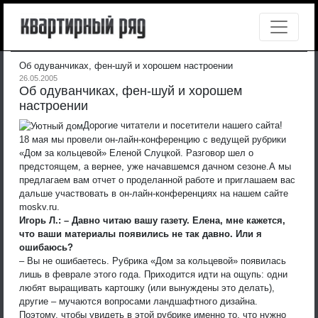
Об одуванчиках, фен-шуй и хорошем настроении
26.05.2005
Об одуванчиках, фен-шуй и хорошем
настроении
Дорогие читатели и посетители нашего сайта!
18 мая мы провели он-лайн-конференцию с ведущей рубрики
«Дом за кольцевой» Еленой Слуцкой. Разговор шел о
предстоящем, а вернее, уже начавшемся дачном сезоне.
А мы
предлагаем вам отчет о проделанной работе и приглашаем вас
дальше участвовать в он-лайн-конференциях на нашем сайте
moskv.ru.
Игорь Л.: – Давно читаю вашу газету. Елена, мне кажется,
что ваши материалы появились не так давно. Или я
ошибаюсь?
– Вы не ошибаетесь. Рубрика «Дом за кольцевой» появилась
лишь в феврале этого года. Приходится идти на ощупь: одни
любят выращивать картошку (или вынуждены это делать),
другие – мучаются вопросами ландшафтного дизайна.
Поэтому, чтобы увидеть в этой рубрике именно то, что нужно