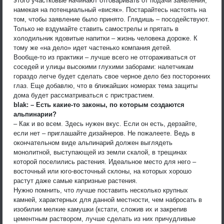
этого участковые начинают отговаривать от подачи заявления,
намекая на потенциальный «висяк». Постарайтесь настоять на
том, чтобы заявление было принято. Глядишь – посодействуют.
Только не вздумайте ставить самострелы и прятать в
холодильник ядовитые напитки – жизнь человека дороже. К
тому же «на дело» идет частенько компания детей.
Вообще-то из практики – лучше всего не отгораживаться от
соседей и улицы высокими глухими заборами: налетчикам
гораздо легче будет сделать свое черное дело без посторонних
глаз. Еще добавлю, что в ближайших номерах тема защиты
дома будет рассматриваться с пристрастием.
blak: – Есть какие-то законы, по которым создаются
альпинарии?
– Как и во всем. Здесь нужен вкус. Если он есть, дерзайте,
если нет – приглашайте дизайнеров. Не пожалеете. Ведь в
окончательном виде альпинарий должен выглядеть
монолитной, выступающей из земли скалой, в трещинах
которой поселились растения. Идеальное место для него –
восточный или юго-восточный склоны, на которых хорошо
растут даже самые капризные растения.
Нужно помнить, что лучше поставить несколько крупных
камней, характерных для данной местности, чем набросать в
изобилии мелкие камушки (кстати, сложив их и закрепив
цементным раствором, лучше сделать из них причудливые