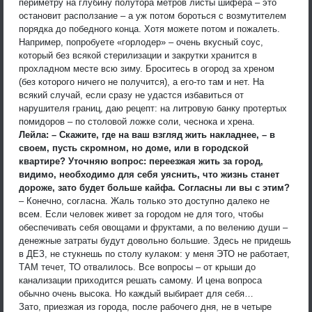
периметру на глубину полутора метров листы шифера – это
остановит расползание – а уж потом бороться с возмутителем
порядка до победного конца. Хотя можете потом и пожалеть.
Например, попробуете «горлодер» – очень вкусный соус,
который без всякой стерилизации и закрутки хранится в
прохладном месте всю зиму. Броситесь в огород за хреном
(без которого ничего не получится), а его-то там и нет. На
всякий случай, если сразу не удастся избавиться от
нарушителя границ, даю рецепт: на литровую банку протертых
помидоров – по столовой ложке соли, чеснока и хрена.
Лейла: – Скажите, где на ваш взгляд жить накладнее, – в
своем, пусть скромном, но доме, или в городской
квартире? Уточняю вопрос: переезжая жить за город,
видимо, необходимо для себя уяснить, что жизнь станет
дороже, зато будет больше кайфа. Согласны ли вы с этим?
– Конечно, согласна. Жаль только это доступно далеко не
всем. Если человек живет за городом не для того, чтобы
обеспечивать себя овощами и фруктами, а по велению души –
денежные затраты будут довольно большие. Здесь не придешь
в ДЕЗ, не стукнешь по столу кулаком: у меня ЭТО не работает,
ТАМ течет, ТО отвалилось. Все вопросы – от крыши до
канализации приходится решать самому. И цена вопроса
обычно очень высока. Но каждый выбирает для себя…
Зато, приезжая из города, после рабочего дня, не в четыре