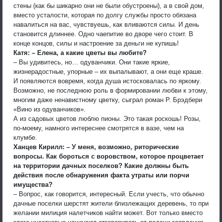
стены (как бы шикарно они не были обустроены), а в свой дом,
вместо усталости, которая по долгу службы просто обязана
навалиться на вас, чувствуешь, как вливаются силы. И день
становится длиннее. Одно чаепитие во дворе чего стоит. В
конце концов, силы и настроение за деньги не купишь!
Катя: – Елена, а какие цветы вы любите?
– Вы удивитесь, но… одуванчики. Они такие яркие,
жизнерадостные, упорные – их выпалывают, а они еще краше.
И появляются вовремя, когда душа истосковалась по яркому.
Возможно, не последнюю роль в формировании любви к этому,
многим даже ненавистному цветку, сыграл роман Р. Брэдбери
«Вино из одуванчиков».
А из садовых цветов люблю пионы. Это такая роскошь! Розы,
по-моему, намного интереснее смотрятся в вазе, чем на
клумбе.
Ханцев Кирилл: – У меня, возможно, риторические
вопросы. Как бороться с воровством, которое процветает
на территории дачных поселков? Какие должны быть
действия после обнаружения факта утраты или порчи
имущества?
– Вопрос, как говорится, интересный. Если учесть, что обычно
дачные поселки шерстят жители близлежащих деревень, то при
желании милиция налетчиков найти может. Вот только вместо