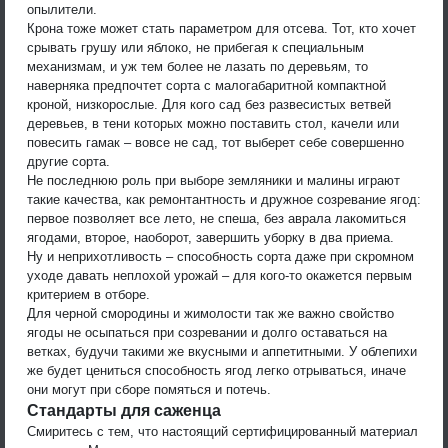
опылители.
Крона тоже может стать параметром для отсева. Тот, кто хочет
срывать грушу или яблоко, не прибегая к специальным
механизмам, и уж тем более не лазать по деревьям, то
наверняка предпочтет сорта с малогабаритной компактной
кроной, низкорослые. Для кого сад без развесистых ветвей
деревьев, в тени которых можно поставить стол, качели или
повесить гамак – вовсе не сад, тот выберет себе совершенно
другие сорта.
Не последнюю роль при выборе земляники и малины играют
такие качества, как ремонтантность и дружное созревание ягод:
первое позволяет все лето, не спеша, без аврала лакомиться
ягодами, второе, наоборот, завершить уборку в два приема.
Ну и неприхотливость – способность сорта даже при скромном
уходе давать неплохой урожай – для кого-то окажется первым
критерием в отборе.
Для черной смородины и жимолости так же важно свойство
ягоды не осыпаться при созревании и долго оставаться на
ветках, будучи такими же вкусными и аппетитными. У облепихи
же будет цениться способность ягод легко отрываться, иначе
они могут при сборе помяться и потечь.
Стандарты для саженца
Смиритесь с тем, что настоящий сертифицированный материал