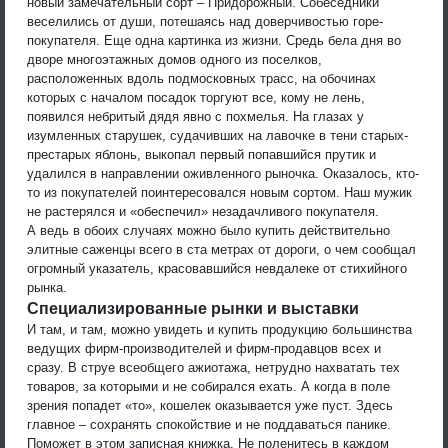
новый замечательный сорт – Придорожный. Собеседники
веселились от души, потешаясь над доверчивостью горе-
покупателя. Еще одна картинка из жизни. Средь бела дня во
дворе многоэтажных домов одного из поселков,
расположенных вдоль подмосковных трасс, на обочинах
которых с началом посадок торгуют все, кому не лень,
появился небритый дядя явно с похмелья. На глазах у
изумленных старушек, судачивших на лавочке в тени старых-
престарых яблонь, выкопал первый попавшийся прутик и
удалился в направлении оживленного рыночка. Оказалось, кто-
то из покупателей поинтересовался новым сортом. Наш мужик
не растерялся и «обеспечил» незадачливого покупателя.
А ведь в обоих случаях можно было купить действительно
элитные саженцы всего в ста метрах от дороги, о чем сообщал
огромный указатель, красовавшийся невдалеке от стихийного
рынка.
Специализированные рынки и выставки
И там, и там, можно увидеть и купить продукцию большинства
ведущих фирм-производителей и фирм-продавцов всех и
сразу. В струе всеобщего ажиотажа, нетрудно нахватать тех
товаров, за которыми и не собирался ехать. А когда в поле
зрения попадет «то», кошелек оказывается уже пуст. Здесь
главное – сохранять спокойствие и не поддаваться панике.
Поможет в этом записная книжка. Не поленитесь в каждом