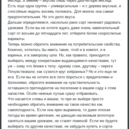
месяца, а зимние – вкусны лишь через два-четыре месяца.
Есть еще одна группа – универсальные – и с дерева вкусные, и
способные недель восемь полежать. Для многих она самая
предпочтительная. Но это дело вкуса.
Дальше определяемся, насколько рано сорт начинает радовать
урожаем. Если вы не хотите ждать даже очень замечательный
сорт от восьми до пятнадцати лет, отберите более скороспелые
варианты.
Теперь можно обратить внимание на потребительские свойства.
Конечно, хотелось бы иметь такие, чтоб и в компот, и в
варенье, и в заморозку шли. Но, как правило, приходится
выбирать между конкретными выдающимися качествами, тут
уж – кому что ближе к телу: одному соки, другому – пироги.
Почувствовали, как сузился круг избранных? Но и это еще не
все. Если вы не хотите все лето бороться с вредителями и
болезнями, обратите внимание на чувствительность
оставшихся претендентов на поселение в вашем саду к этим
напастям. Особо нежные лучше сразу отбраковать.
Что касается сливы и вишни, то при их выборе просто
необходимо обратить внимание на такое качество как
самоплодность. Если она ярко выражена, то даже плохая
погода во время цветения, не дающая насекомым вплотную
заняться вашим урожаем, не станет помехой. Если же будете
выбирать по другим качествам, не забудьте купить и сорта-