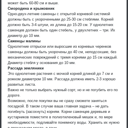
может быть 60-80 см и выше.
Смородина и крыжовник
Одно-двух-летние саженцы с открытой корневой системой
должны быть с укороченными до 25-30 см стеблями. Корней
должно быть 3-4 штуки, их длина до 15-20 см. У однолетних
саженцев должен быть один стебель, у двухлетних – три. Их
диаметр до 10 мм.
Саженцы малины
Однолетние отпрыски или выросшие из корневых черенков
саженцы должны быть укорочены до 40 см, неподсохшие, без
механических повреждений с тремя корнями до 15 см каждый.
Диаметр стебля у основания до 10 мм.
Рассада земляники
Это однолетние растения с мочкой корней длиной до 7 см и
рожком диаметром 10 мм. Рассада должна иметь 2-3 хорошо
развитых листа.
Важно не только выбрать нужный сорт, но и не погубить его по
дороге.
Возможно, после покупки вы не сразу сможете заняться
посадкой. В таком случае ваша главная задача – не дать
погибнуть (засохнуть) корням. Корни саженцев деревьев и
кустарников поместите в полиэтиленовый мешок и, по мере
необходимости, подливайте понемногу воды. Хранить их нужно
в прохладном месте, в тени.