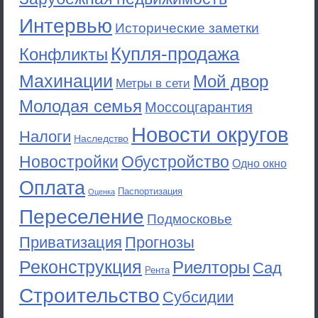
Интервью
Исторические заметки
Купля-продажа
Конфликты
Махинации
Мой двор
Метры в сети
Молодая семья
Моссоцгарантия
Новости округов
Налоги
Наследство
Новостройки
Обустройство
Одно окно
Оплата
Паспортизация
Оценка
Переселение
Подмосковье
Приватизация
Прогнозы
Реконструкция
Риелторы
Сад
Рента
Строительство
Субсидии