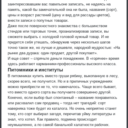
заинтересовавшем вас павильоне записать, не надеясь на
память, какой бы замечательной она ни была, названия (сорт),
цены и возраст растений (цену и вид для рассады цветов),
внести записи о попутных товарах.
Даже после поверхностного знакомства с большинством
стендов или торговых точек, проанализировав записи, вы
сможете выбрать с холодной головой нужный товар. И не
придется себя утешать, обнаружив через несколько шагов
точно такое же, но лучше и дешевле, народной мудростью: «На
рынке два дурака: один продает, другой покупает».
И еще совет – спрячьте деньги понадежнее. В «горячее» время
здесь работают карманники-профессионалы высокого класса.
Питомники и институты
В питомниках купить вместо груши рябину, выкопанную в лесу,
скорее всего, не получится. Но и в приличных учреждениях
можно приобрести не то, что намечалось. Чаще всего бывает,
что вместо одного сорта вы получаете совершенно другой.
Конечно, если выбор был спонтанный – название понравилось
или расхвалил сам продавец – тогда нет трагедий: сорт
наверняка тоже будет из каталога. Но очень неприятно станет
тому, кто сорт выбирал загодя, перечитав уйму литературы и
знал, что хотел. Как правило, подмена происходит
неумышленно, а по самой банальной халатности рабочих.