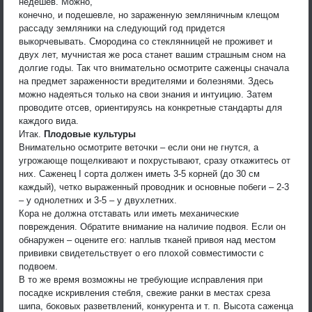
недешев. Можно,
конечно, и подешевле, но зараженную земляничным клещом
рассаду земляники на следующий год придется
выкорчевывать. Смородина со стеклянницей не проживет и
двух лет, мучнистая же роса станет вашим страшным сном на
долгие годы. Так что внимательно осмотрите саженцы сначала
на предмет зараженности вредителями и болезнями. Здесь
можно надеяться только на свои знания и интуицию. Затем
проводите отсев, ориентируясь на конкретные стандарты для
каждого вида.
Итак.
Плодовые культуры
Внимательно осмотрите веточки – если они не гнутся, а
угрожающе пощелкивают и похрустывают, сразу откажитесь от
них. Саженец I сорта должен иметь 3-5 корней (до 30 см
каждый), четко выраженный проводник и основные побеги – 2-3
– у однолетних и 3-5 – у двухлетних.
Кора не должна отставать или иметь механические
повреждения. Обратите внимание на наличие подвоя. Если он
обнаружен – оцените его: наплыв тканей привоя над местом
прививки свидетельствует о его плохой совместимости с
подвоем.
В то же время возможны не требующие исправления при
посадке искривления стебля, свежие ранки в местах среза
шипа, боковых разветвлений, конкурента и т. п. Высота саженца