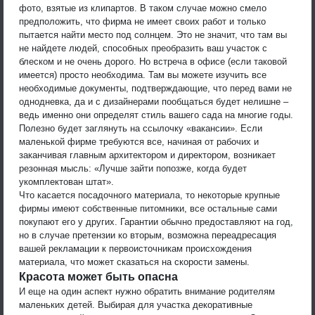
фото, взятые из клипартов. В таком случае можно смело
предположить, что фирма не имеет своих работ и только
пытается найти место под солнцем. Это не значит, что там вы
не найдете людей, способных преобразить ваш участок с
блеском и не очень дорого. Но встреча в офисе (если таковой
имеется) просто необходима. Там вы можете изучить все
необходимые документы, подтверждающие, что перед вами не
однодневка, да и с дизайнерами пообщаться будет нелишне –
ведь именно они определят стиль вашего сада на многие годы.
Полезно будет заглянуть на ссылочку «вакансии». Если
маленькой фирме требуются все, начиная от рабочих и
заканчивая главным архитектором и директором, возникает
резонная мысль: «Лучше зайти попозже, когда будет
укомплектован штат».
Что касается посадочного материала, то некоторые крупные
фирмы имеют собственные питомники, все остальные сами
покупают его у других. Гарантии обычно предоставляют на год,
но в случае претензии ко вторым, возможна переадресация
вашей рекламации к первоисточникам происхождения
материала, что может сказаться на скорости замены.
Красота может быть опасна
И еще на один аспект нужно обратить внимание родителям
маленьких детей. Выбирая для участка декоративные