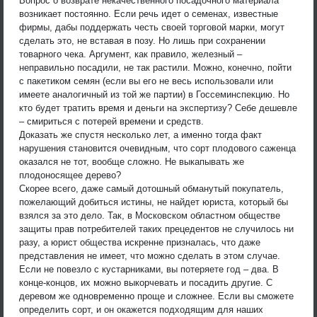
Вопрос о возврате некачественного посадочного материала
возникает постоянно. Если речь идет о семенах, известные
фирмы, дабы поддержать честь своей торговой марки, могут
сделать это, не вставая в позу. Но лишь при сохранении
товарного чека. Аргумент, как правило, железный –
неправильно посадили, не так растили. Можно, конечно, пойти
с пакетиком семян (если вы его не весь использовали или
имеете аналогичный из той же партии) в Госсеминспекцию. Но
кто будет тратить время и деньги на экспертизу? Себе дешевле
– смириться с потерей времени и средств.
Доказать же спустя несколько лет, а именно тогда факт
нарушения становится очевидным, что сорт плодового саженца
оказался не тот, вообще сложно. Не выкапывать же
плодоносящее дерево?
Скорее всего, даже самый дотошный обманутый покупатель,
пожелающий добиться истины, не найдет юриста, который бы
взялся за это дело. Так, в Московском областном обществе
защиты прав потребителей таких прецедентов не случилось ни
разу, а юрист общества искренне призналась, что даже
представления не имеет, что можно сделать в этом случае.
Если не повезло с кустарниками, вы потеряете год – два. В
конце-концов, их можно выкорчевать и посадить другие. С
деревом же одновременно проще и сложнее. Если вы сможете
определить сорт, и он окажется подходящим для наших