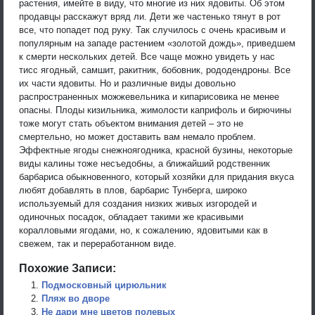
растения, имейте в виду, что многие из них ядовиты. Об этом
продавцы расскажут вряд ли. Дети же частенько тянут в рот
все, что попадет под руку. Так случилось с очень красивым и
популярным на западе растением «золотой дождь», приведшем
к смерти нескольких детей. Все чаще можно увидеть у нас
тисс ягодный, самшит, ракитник, бобовник, рододендроны. Все
их части ядовиты. Но и различные виды довольно
распространенных можжевельника и кипарисовика не менее
опасны. Плоды кизильника, жимолости каприфоль и бирючины
тоже могут стать объектом внимания детей – это не
смертельно, но может доставить вам немало проблем.
Эффектные ягоды снежноягодника, красной бузины, некоторые
виды калины тоже несъедобны, а ближайший родственник
барбариса обыкновенного, который хозяйки для придания вкуса
любят добавлять в плов, барбарис Тунберга, широко
используемый для создания низких живых изгородей и
одиночных посадок, обладает такими же красивыми
коралловыми ягодами, но, к сожалению, ядовитыми как в
свежем, так и переработанном виде.
Похожие Записи:
Подмосковный цирюльник
Пляж во дворе
Не дари мне цветов полевых