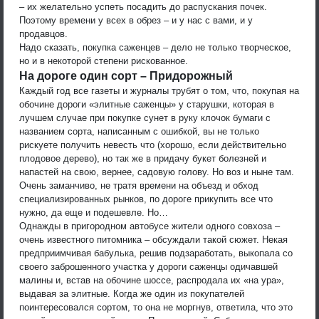
– их желательно успеть посадить до распускания почек.
Поэтому времени у всех в обрез – и у нас с вами, и у
продавцов.
Надо сказать, покупка саженцев – дело не только творческое,
но и в некоторой степени рискованное.
На дороге один сорт – Придорожный
Каждый год все газеты и журналы трубят о том, что, покупая на
обочине дороги «элитные саженцы» у старушки, которая в
лучшем случае при покупке сунет в руку клочок бумаги с
названием сорта, написанным с ошибкой, вы не только
рискуете получить невесть что (хорошо, если действительно
плодовое дерево), но так же в придачу букет болезней и
напастей на свою, вернее, садовую голову. Но воз и ныне там.
Очень заманчиво, не тратя времени на объезд и обход
специализированных рынков, по дороге прикупить все что
нужно, да еще и подешевле. Но…
Однажды в пригородном автобусе жители одного совхоза –
очень известного питомника – обсуждали такой сюжет. Некая
предприимчивая бабулька, решив подзаработать, выкопала со
своего заброшенного участка у дороги саженцы одичавшей
малины и, встав на обочине шоссе, распродала их «на ура»,
выдавая за элитные. Когда же один из покупателей
поинтересовался сортом, то она не моргнув, ответила, что это