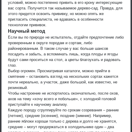
условий, можно постепенно привить в его крону интересующие
вас сорта. Получится так называемое дерево-сад. Правда, для
этого придется освоить прививку, но можно опять же
пригласить специалиста, не вдаваясь в особенности
технологии прививок.
Научный метод
Если вы по природе не испытатель, отдайте предпочтение либо
проверенным в округе породам и сортам, либо
районированным. В таком случае у вас больше шансов
посадить и забыть, а вспоминать лишь, когда плоды и ягоды
будут сами проситься на стол, а цветы благоухать и радовать
глаз.
Выбор огромен. Просматривая каталоги, можно прийти в
смятение – остановить взгляд на нескольких сортах кажется
почти нереально, а участок, даже большой, как известно, не
резиновый.
Чтобы настроение не испортилось окончательно, после охов,
ахов на тему «хочу всего и побольше», с холодной головой
приступайте к научному анализу.
Каждую породу сгруппируйте по срокам созревания – ранние
(летние), средние (осенние), поздние (зимние). Например,
ранние яблоки хороши только с дерева и долго не хранятся,
средние – могут продержаться в холодильнике один – два