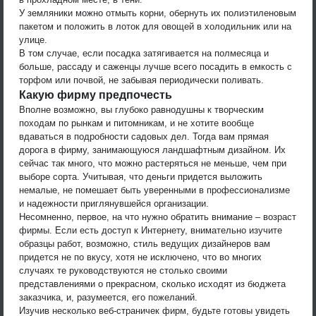
У земляники можно отмыть корни, обернуть их полиэтиленовым
пакетом и положить в лоток для овощей в холодильник или на
улице.
В том случае, если посадка затягивается на полмесяца и
больше, рассаду и саженцы лучше всего посадить в емкость с
торфом или почвой, не забывая периодически поливать.
Какую фирму предпочесть
Вполне возможно, вы глубоко равнодушны к творческим
походам по рынкам и питомникам, и не хотите вообще
вдаваться в подробности садовых дел. Тогда вам прямая
дорога в фирму, занимающуюся ландшафтным дизайном. Их
сейчас так много, что можно растеряться не меньше, чем при
выборе сорта. Учитывая, что деньги придется выложить
немалые, не помешает быть уверенными в профессионализме
и надежности приглянувшейся организации.
Несомненно, первое, на что нужно обратить внимание – возраст
фирмы. Если есть доступ к Интернету, внимательно изучите
образцы работ, возможно, стиль ведущих дизайнеров вам
придется не по вкусу, хотя не исключено, что во многих
случаях те руководствуются не столько своими
представлениями о прекрасном, сколько исходят из бюджета
заказчика, и, разумеется, его пожеланий.
Изучив несколько веб-страничек фирм, будьте готовы увидеть