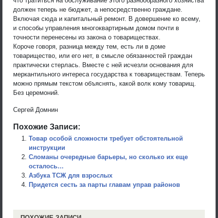
что тратиться на обслуживание этого разнообразного хозяйства
должен теперь не бюджет, а непосредственно граждане.
Включая сюда и капитальный ремонт. В довершение ко всему,
и способы управления многоквартирным домом почти в
точности перенесены из закона о товариществах.
Короче говоря, разница между тем, есть ли в доме
товарищество, или его нет, в смысле обязанностей граждан
практически стерлась. Вместе с ней исчезли основания для
меркантильного интереса государства к товариществам. Теперь
можно прямым текстом объяснять, какой волк кому товарищ.
Без церемоний.
Сергей Домнин
Похожие Записи:
Товар особой сложности требует обстоятельной
инструкции
Сломаны очередные барьеры, но сколько их еще
осталось…
Азбука ТСЖ для взрослых
Придется сесть за парты главам управ районов
ПОХОЖИЕ ЗАПИСИ