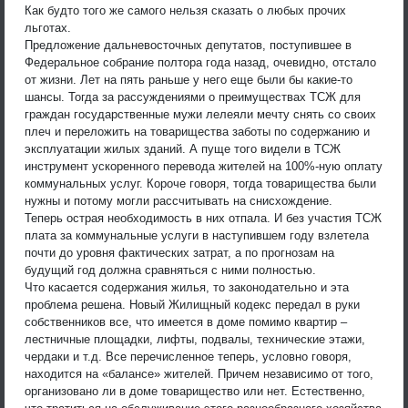
Как будто того же самого нельзя сказать о любых прочих
льготах.
Предложение дальневосточных депутатов, поступившее в
Федеральное собрание полтора года назад, очевидно, отстало
от жизни. Лет на пять раньше у него еще были бы какие-то
шансы. Тогда за рассуждениями о преимуществах ТСЖ для
граждан государственные мужи лелеяли мечту снять со своих
плеч и переложить на товарищества заботы по содержанию и
эксплуатации жилых зданий. А пуще того видели в ТСЖ
инструмент ускоренного перевода жителей на 100%-ную оплату
коммунальных услуг. Короче говоря, тогда товарищества были
нужны и потому могли рассчитывать на снисхождение.
Теперь острая необходимость в них отпала. И без участия ТСЖ
плата за коммунальные услуги в наступившем году взлетела
почти до уровня фактических затрат, а по прогнозам на
будущий год должна сравняться с ними полностью.
Что касается содержания жилья, то законодательно и эта
проблема решена. Новый Жилищный кодекс передал в руки
собственников все, что имеется в доме помимо квартир –
лестничные площадки, лифты, подвалы, технические этажи,
чердаки и т.д. Все перечисленное теперь, условно говоря,
находится на «балансе» жителей. Причем независимо от того,
организовано ли в доме товарищество или нет. Естественно,