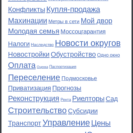
Купля-продажа
Конфликты
Махинации
Мой двор
Метры в сети
Молодая семья
Моссоцгарантия
Новости округов
Налоги
Наследство
Новостройки
Обустройство
Одно окно
Оплата
Паспортизация
Оценка
Переселение
Подмосковье
Приватизация
Прогнозы
Реконструкция
Риелторы
Сад
Рента
Строительство
Субсидии
Управление
Цены
Транспорт