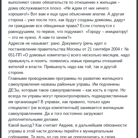
выполняют своих обязательств по отношению к жильцам –
дома обслуживаются плохо. «Не ждем от них ничего
хорошего!» Вот вам и еще одно объяснение апатии. А другая
сторона – уже после того, как будут созданы домкомы, дадут
ли гражданам все обещанные права? Если столкнутся с
равнодушием, то первое, что подумают: «Городу – инициатору!
– это не нужно. А нам-то зачем?»
Адресов не называет: рано. Документу (речь идет о
постановлении правительства Москвы от 21 сентября 2004 г. №
651-ПП «О домовых комитетах») всего несколько месяцев, надо
привыкнуть и понять: появились новые принципы отношений
жителей и власти. Привыкнуть надо как той, так и другой
стороне.
Главными проводниками программы по развитию жилищного
самоуправления названы районные управы. Им подчинены
ДЕЗы, которым такое самоуправление – как кость в горле. Но
всегда ли управы могут проконтролировать подведомственные
им организации? В управах, как правило, только один
специалист (не всегда компетентный) занимается жилищным
самоуправлением. Да и того постоянно загружают
дополнительными делами.
Какой выход? Как считает Авдеев, в дальнейшем обязанности
управы в этой части должны перейти к муниципальным
собраниям. Те ведь до сих пор не определились в своих