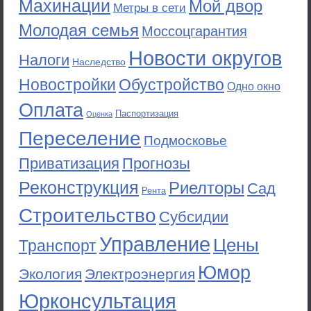
Махинации
Мой двор
Метры в сети
Молодая семья
Моссоцгарантия
Новости округов
Налоги
Наследство
Новостройки
Обустройство
Одно окно
Оплата
Паспортизация
Оценка
Переселение
Подмосковье
Приватизация
Прогнозы
Реконструкция
Риелторы
Сад
Рента
Строительство
Субсидии
Управление
Цены
Транспорт
Юмор
Экология
Электроэнергия
Юрконсультация