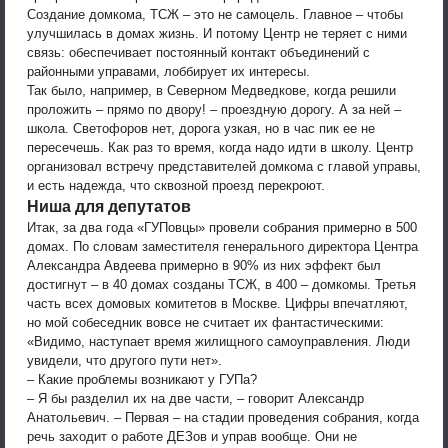
Создание домкома, ТСЖ – это не самоцель. Главное – чтобы
улучшилась в домах жизнь. И потому Центр не теряет с ними
связь: обеспечивает постоянный контакт объединений с
районными управами, лоббирует их интересы.
Так было, например, в Северном Медведкове, когда решили
проложить – прямо по двору! – проездную дорогу. А за ней –
школа. Светофоров нет, дорога узкая, но в час пик ее не
пересечешь. Как раз то время, когда надо идти в школу. Центр
организовал встречу представителей домкома с главой управы,
и есть надежда, что сквозной проезд перекроют.
Ниша для депутатов
Итак, за два года «ГУПовцы» провели собрания примерно в 500
домах. По словам заместителя генерального директора Центра
Александра Авдеева примерно в 90% из них эффект был
достигнут – в 40 домах созданы ТСЖ, в 400 – домкомы. Третья
часть всех домовых комитетов в Москве. Цифры впечатляют,
но мой собеседник вовсе не считает их фантастическими:
«Видимо, наступает время жилищного самоуправления. Люди
увидели, что другого пути нет».
– Какие проблемы возникают у ГУПа?
– Я бы разделил их на две части, – говорит Александр
Анатольевич. – Первая – на стадии проведения собрания, когда
речь заходит о работе ДЕЗов и управ вообще. Они не