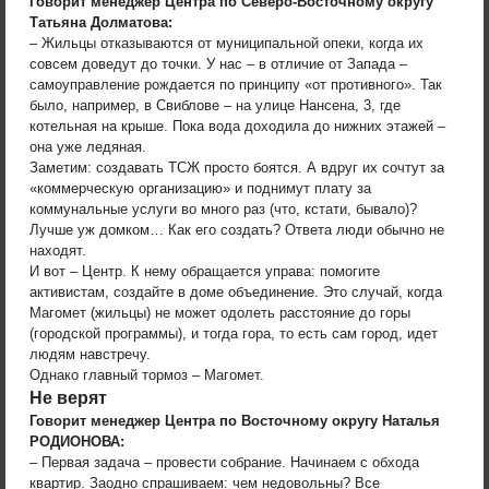
Говорит менеджер Центра по Северо-Восточному округу
Татьяна Долматова:
– Жильцы отказываются от муниципальной опеки, когда их
совсем доведут до точки. У нас – в отличие от Запада –
самоуправление рождается по принципу «от противного». Так
было, например, в Свиблове – на улице Нансена, 3, где
котельная на крыше. Пока вода доходила до нижних этажей –
она уже ледяная.
Заметим: создавать ТСЖ просто боятся. А вдруг их сочтут за
«коммерческую организацию» и поднимут плату за
коммунальные услуги во много раз (что, кстати, бывало)?
Лучше уж домком… Как его создать? Ответа люди обычно не
находят.
И вот – Центр. К нему обращается управа: помогите
активистам, создайте в доме объединение. Это случай, когда
Магомет (жильцы) не может одолеть расстояние до горы
(городской программы), и тогда гора, то есть сам город, идет
людям навстречу.
Однако главный тормоз – Магомет.
Не верят
Говорит менеджер Центра по Восточному округу Наталья
РОДИОНОВА:
– Первая задача – провести собрание. Начинаем с обхода
квартир. Заодно спрашиваем: чем недовольны? Все