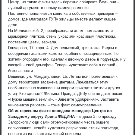
Центр, но такие факты здесь бережно собирают. Ведь они –
лучший аргумент в пользу самоуправления.
Постоянно пополняется копилка и собственных примеров –
домов, где благодаря ГУПу жильцы вместе делают общее
дело.
На Мелиховской, 2, преобразовали холл: пол замостили
мраморной плиткой, стены украсили красивым пластиком,
поставили цветы, зеркала.
Гончарова, 17, корп. 4. Дом невысокий, три этажа. Рядом с
соседними гигантами кажется особенно незащищенным. Но
жители огородили его, сделали двойную дверь в подъезде, и у
каждой – свой домофон. Теперь чувствуют себя в полной
безопасности.
Вешняки, ул. Молдагуловой, 16. Летом вся прилегающая к
дому территория засажена цветами. Любоваться этим
необыкновенно живописным ковром приходят жители других
улиц. Кто сделал? Жильцы. Правда, ДЕЗу они не дают покоя:
«Нужна машина земли!», «Завезите удобрения!». Заставить
чиновников работать – тоже факт самоуправления.
Об интересном факте поведала менеджер Центра по
Западному округу Ирина ФЕДИНА –
в доме 3 по проезду
Загорского люди сами отремонтировали места общего
пользования, «свой» художник разрисовал стены подъезда,
превратив их в картины живой природы.