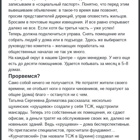
записываем в «социальный паспорт». Понятно, что перед этим
вывешиваем объявление: в такое-то время вам позвонят,
просим представителей дирекций, управ оповестить жильцов.
Бросаем в почтовые ящики извещения. И все равно открывают
далеко не все. Если хотя бы третья часть – уже успех!
Теперь должна подключиться управа. Снять помещение или
собрать людей у дома или в подъезде. Здесь же выбирается
руководство комитета – желающих поработать на
общественных началах не так уж много.
На каждый округ в нашем Центре – один менеджер. У него еще
есть до десяти помощников. Удается побывать за месяц в 5–8
домах.
Прорвемся?
Само собой ничего не получается. Не потратят жители своего
времени, не отобьют ноги о пороги чиновников, не поратуют за
общее (дома) благо – останутся ни с чем.
Татьяна Сергеевна Долматова рассказала: несколько
щукинских «хрущевок» создали у себя ТСЖ, надстроили
мансарды. Теперь это собственные их помещения, их сдают
офисам, а деньги тратят на обслуживание своих же, далеко не
новеньких зданий. Ведь «хрущевки» – дома бесперспективные.
Но пригласили специалистов, просчитали фундамент…
«Курчатовский» (так назвали ТСЖ в Щукине) создавал не