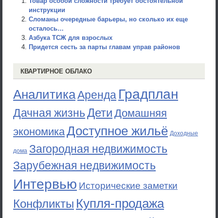
Товар особой сложности требует обстоятельной
инструкции
Сломаны очередные барьеры, но сколько их еще
осталось…
Азбука ТСЖ для взрослых
Придется сесть за парты главам управ районов
КВАРТИРНОЕ ОБЛАКО
Градплан
Аналитика
Аренда
Дети
Дачная жизнь
Домашняя
Доступное жильё
экономика
Доходные
Загородная недвижимость
дома
Зарубежная недвижимость
Интервью
Исторические заметки
Купля-продажа
Конфликты