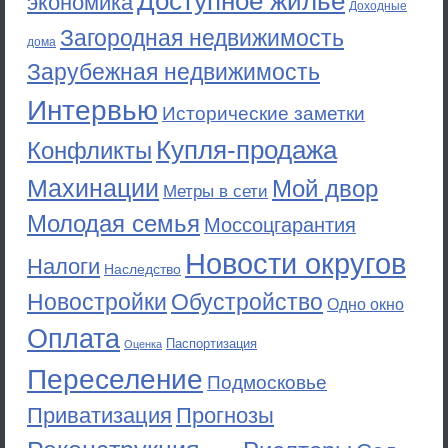
Доступное жильё
экономика
Доходные
Загородная недвижимость
дома
Зарубежная недвижимость
Интервью
Исторические заметки
Купля-продажа
Конфликты
Махинации
Мой двор
Метры в сети
Молодая семья
Моссоцгарантия
Новости округов
Налоги
Наследство
Новостройки
Обустройство
Одно окно
Оплата
Паспортизация
Оценка
Переселение
Подмосковье
Приватизация
Прогнозы