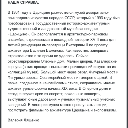
НАША СПРАВКА:
В 1984 году в Царицыне разместился музей декоративно-
прикладного искусства народов СССР, который в 1993 году был
преобразован в Государственный историко-архитектурный,
художественный и ландшафтный музей-заповедник
«Царицыно». Он располагается в архитектурно-парковом
ансамбле, строившемся в последней четверти ХVIII века для
летней резиденции императрицы Екатерины II по проекту
архитектора Василия Баженова. Как известно, завершить
строительство в то время не удалось. Сейчас
отреставрированы Оперный дом, Малый дворец, Кавалерские
корпуса (в них проходят выставки произведений искусства из
коллекций музея), Большой мост через овраг, Фигурный мост и
Фигурные ворота, Оранжерейный мост и галерея с аркой. В
парке, созданном в «английском» стиле, сохранились малые
архитектурные формы начала XIX века. В Оперном доме и
сегодня звучат арии из оперетт, вокальные концерты,
выступают юные дарования – ученики музыкальных учебных
заведений. В лектории музея можно прослушать лекции,
посмотреть фильмы по архитектуре Царицына и экспозициям.
Валерия Лященко