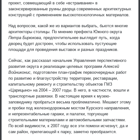
проект, совмещающий в себе «встраивание» в
законсервированные руины дворца современных архитектурных
конструкций с применением высокотехнологичных материалов.
Над вопросом, какой же из вариантов выбрать, бьются многие
архитекторы столицы. По мнению префекта Южного округа
Петра Бирюкова,
предпочтительнее выглядит путь, когда
дворец будет достроен, чтобы использовать пустующие
площади для проведения выставок и разных праздников.
Сейчас, как рассказал начальник Управления перспективного
развития округа и реализации целевых программ
Алексей
Войниконис,
подготовлен план-график первоочередных работ
по развитию и благоустройству территории, реставрации,
капитальному ремонту и строительству объектов ГМЗ
«Царицыно» на 2004 – 2007 годы. В него, в частности, вошли и
транспортные развязки. В настоящее время к музею-
заповеднику пробраться весьма проблематично. Мешают этому
и пробки под железнодорожным мостом Курского направления,
и непрезентабельные гаражи, и палатки, торгующие
строительными материалами и автомобильными запчастями.
По всей видимости, к 2007 году все эти помехи исчезнут, да и
сам район, прилегающей к парку, заметно преобразится.