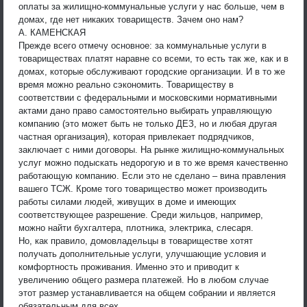
оплаты за жилищно-коммунальные услуги у нас больше, чем в
домах, где нет никаких товариществ. Зачем оно нам?
А. КАМЕНСКАЯ
Прежде всего отмечу основное: за коммунальные услуги в
товариществах платят наравне со всеми, то есть так же, как и в
домах, которые обслуживают городские организации. И в то же
время можно реально сэкономить. Товариществу в
соответствии с федеральными и московскими нормативными
актами дано право самостоятельно выбирать управляющую
компанию (это может быть не только ДЕЗ, но и любая другая
частная организация), которая привлекает подрядчиков,
заключает с ними договоры. На рынке жилищно-коммунальных
услуг можно подыскать недорогую и в то же время качественно
работающую компанию. Если это не сделано – вина правления
вашего ТСЖ. Кроме того товарищество может производить
работы силами людей, живущих в доме и имеющих
соответствующее разрешение. Среди жильцов, например,
можно найти бухгалтера, плотника, электрика, слесаря.
Но, как правило, домовладельцы в товариществе хотят
получать дополнительные услуги, улучшающие условия и
комфортность проживания. Именно это и приводит к
увеличению общего размера платежей. Но в любом случае
этот размер устанавливается на общем собрании и является
обязательным для всех.