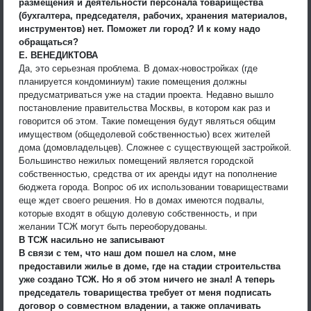
размещения и деятельности персонала товарищества
(бухгалтера, председателя, рабочих, хранения материалов,
инструментов) нет. Поможет ли город? И к кому надо
обращаться?
Е. ВЕНЕДИКТОВА
Да, это серьезная проблема. В домах-новостройках (где
планируется кондоминиум) такие помещения должны
предусматриваться уже на стадии проекта. Недавно вышло
постановление правительства Москвы, в котором как раз и
говорится об этом. Такие помещения будут являться общим
имуществом (общедолевой собственностью) всех жителей
дома (домовладельцев). Сложнее с существующей застройкой.
Большинство нежилых помещений является городской
собственностью, средства от их аренды идут на пополнение
бюджета города. Вопрос об их использовании товариществами
еще ждет своего решения. Но в домах имеются подвалы,
которые входят в общую долевую собственность, и при
желании ТСЖ могут быть переоборудованы.
В ТСЖ насильно не записывают
В связи с тем, что наш дом пошел на слом, мне
предоставили жилье в доме, где на стадии строительства
уже создано ТСЖ. Но я об этом ничего не знал! А теперь
председатель товарищества требует от меня подписать
договор о совместном владении, а также оплачивать