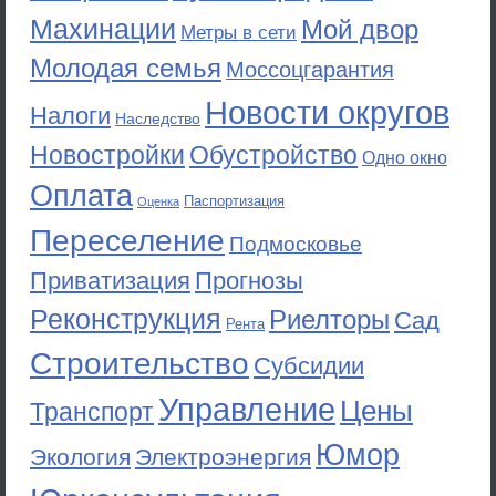
Махинации
Мой двор
Метры в сети
Молодая семья
Моссоцгарантия
Новости округов
Налоги
Наследство
Новостройки
Обустройство
Одно окно
Оплата
Паспортизация
Оценка
Переселение
Подмосковье
Приватизация
Прогнозы
Реконструкция
Риелторы
Сад
Рента
Строительство
Субсидии
Управление
Цены
Транспорт
Юмор
Экология
Электроэнергия