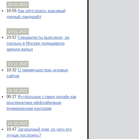
20.03.2023
10:55
Как обустроить красивый
дачный ландшафт
14.01.2023
23:57
Специалисты выяснили, на
сколько в Москве подешевела
аренда жилья
23.11.2022
10:32
О преимуществах игровых
сайтов
16.10.2022
00:27
Футбольные ставки онлайн как
альтернатива оффлайновым
букмекерским конторам
14.10.2022
10:47
Загородный дом: из чего его
лучше построить?