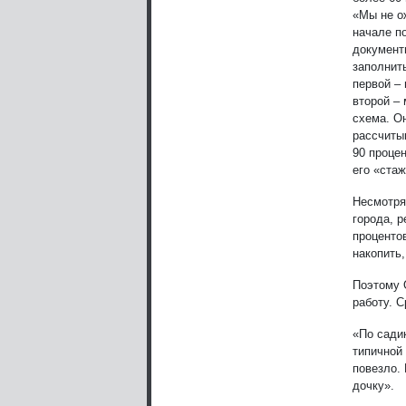
«Мы не ож
начале п
документ
заполнить
первой – 
второй –
схема. Он
рассчиты
90 проце
его «стаж
Несмотря
города, 
проценто
накопить,
Поэтому 
работу. С
«По сади
типичной
повезло.
дочку».