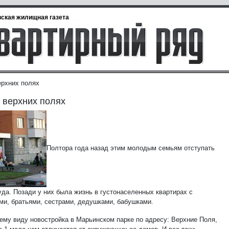
ская жилищная газета
ерхних полях
 верхних полях
Полтора года назад этим молодым семьям отступать
уда. Позади у них была жизнь в густонаселенных квартирах с
ми, братьями, сестрами, дедушками, бабушками.
ему виду новостройка в Марьинском парке по адресу: Верхние Поля,