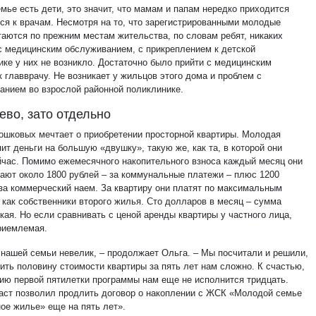
мье есть дети, это значит, что мамам и папам нередко приходится
ся к врачам. Несмотря на то, что зарегистрированными молодые
таются по прежним местам жительства, по словам ребят, никаких
с медицинским обслуживанием, с прикреплением к детской
ике у них не возникло. Достаточно было прийти с медицинским
 главврачу. Не возникает у жильцов этого дома и проблем с
анием во взрослой районной поликлинике.
во, зато отдельно
ошковых мечтает о приобретении просторной квартиры. Молодая
ит деньги на большую «двушку», такую же, как та, в которой они
йчас. Помимо ежемесячного накопительного взноса каждый месяц они
ают около 1800 рублей – за коммунальные платежи – плюс 1200
 за коммерческий наем. За квартиру они платят по максимальным
 как собственники второго жилья. Сто долларов в месяц – сумма
кая. Но если сравнивать с ценой аренды квартиры у частного лица,
риемлемая.
нашей семьи невелик, – продолжает Ольга. – Мы посчитали и решили,
ить половину стоимости квартиры за пять лет нам сложно. К счастью,
нию первой пятилетки программы нам еще не исполнится тридцать.
аст позволил продлить договор о накоплении с ЖСК «Молодой семье
ное жилье» еще на пять лет».