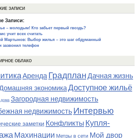
ЖИЕ ЗАПИСИ
е Записи:
ье – молодым! Кто забьет первый гвоздь?
зис учит всех считать
й Мартынов: Выбор жилья – это шаг обдуманный
и зазвонил телефон
ИРНОЕ ОБЛАКО
Градплан
итика
Аренда
Дачная жизнь
Доступное жильё
Домашняя экономика
Загородная недвижимость
 дома
Интервью
бежная недвижимость
Купля-
Конфликты
ические заметки
ажа
Махинации
Мой двор
Метры в сети