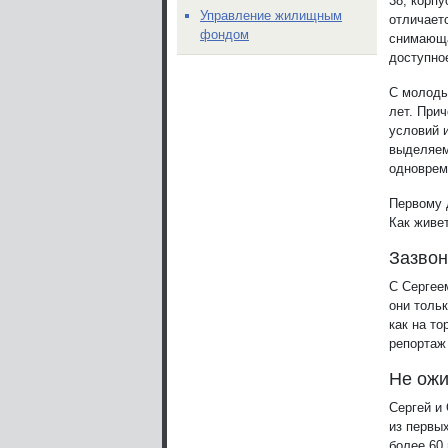
38, корп
Управление жилищным
отличает
фондом
снимающа
доступно
С молоды
лет. При
условий 
выделяем
одноврем
Первому 
Как живе
Зазвон
С Сергее
они толь
как на т
репортаж
Не ожи
Сергей и
из первы
более 60