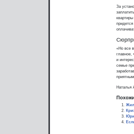
За устан
заплатить
квартиры 
придется 
оплачиват
Сюрпр
«Но все 
главное,
и интерес
семье пр
заработа
приятным
Наталья 
Похожи
Жил
Кри
Юри
Есл