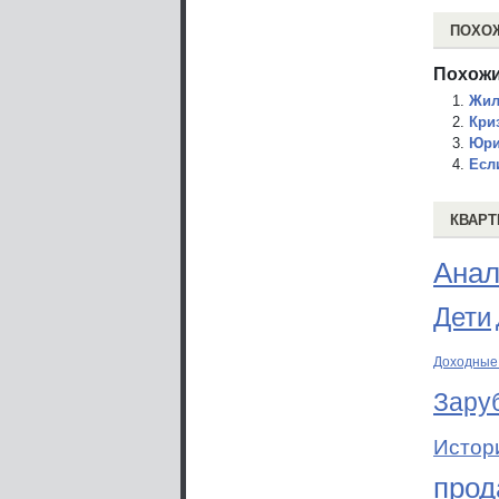
ПОХО
Похожи
Жил
Кри
Юри
Есл
КВАРТ
Анал
Дети
Доходные
Зару
Истор
прод