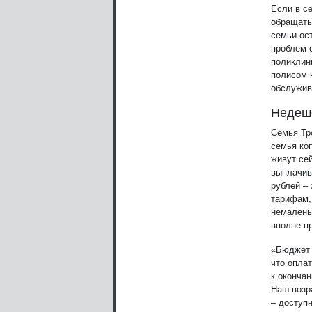
Если в се
обращать
семьи ос
проблем 
поликлин
полисом к
обслужив
Недеше
Семья Тр
семья коп
живут се
выплачив
рублей –
тарифам,
немалень
вполне п
«Бюджет 
что оплат
к оконча
Наш возр
– доступ