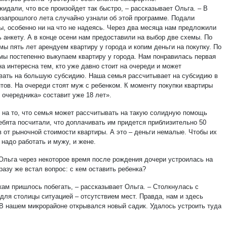
идали, что все произойдет так быстро, – рассказывает Ольга. – В
озапрошлого лета случайно узнали об этой программе. Подали
ы, особенно ни на что не надеясь. Через два месяца нам предложили
 анкету. А в конце осени нам предоставили на выбор две схемы. По
мы пять лет арендуем квартиру у города и копим деньги на покупку. По
 мы постепенно выкупаем квартиру у города. Нам понравилась первая
а интересна тем, кто уже давно стоит на очереди и может
вать на большую субсидию. Наша семья рассчитывает на субсидию в
нтов. На очереди стоят муж с ребенком. К моменту покупки квартиры
 очередника» составит уже 18 лет».
 на то, что семья может рассчитывать на такую солидную помощь
ребята посчитали, что доплачивать им придется приблизительно 50
в от рыночной стоимости квартиры. А это – деньги немалые. Чтобы их
 надо работать и мужу, и жене.
Ольга через некоторое время после рождения дочери устроилась на
разу же встал вопрос: с кем оставить ребенка?
кам пришлось побегать, – рассказывает Ольга. – Столкнулась с
 для столицы ситуацией – отсутствием мест. Правда, нам и здесь
 В нашем микрорайоне открывался новый садик. Удалось устроить туда