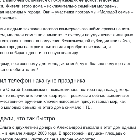
ус 1 мало чем отличается от окружающих ее домов. И все-таки
ся. Жители этого дома – исключительно семейная молодежь,
я квартиры у города. Они – участники программы «Молодой семье –
е жилье».
ми людьми заключен договор коммерческого найма сроком на пять
чем, молодая семья не снимается с очереди на улучшение жилищных
и сохраняет право на получение безвозмездной субсидии или займа,
ых городом на строительство или приобретение жилья, и
енно собирает деньги на новую квартиру.
дому, построенному для молодых семей, чуть больше полутора лет.
тся его обитателям?
ил телефон накануне праздника
м и Ольгой Трошковыми я познакомилась полтора года назад, когда
ко что получили ключи от квартиры. Трошковы и сейчас вспоминают,
оржественном вручении ключей новоселам присутствовал мэр, как
 о молодых семьях из этого дома снимало НТВ.
дали, что так быстро
 Ольга с двухлетней дочерью Александрой въехали в этот дом одними
х – в начале января 2003 года. В просторной «двушке» площадью
 метров ребята чувствуют себя вполне комфортно.