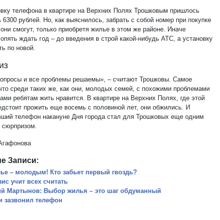
овку телефона в квартире на Верхних Полях Трошковым пришлось
 6300 рублей. Но, как выяснилось, забрать с собой номер при покупке
они смогут, только приобретя жилье в этом же районе. Иначе
опять ждать год – до введения в строй какой-нибудь АТС, а установку
ь по новой.
из
вопросы и все проблемы решаемы», – считают Трошковы. Самое
 что среди таких же, как они, молодых семей, с похожими проблемами
ами ребятам жить нравится. В квартире на Верхних Полях, где этой
едстоит прожить еще восемь с половиной лет, они обжились. И
вший телефон накануне Дня города стал для Трошковых еще одним
 сюрпризом.
Агафонова
е Записи:
ье – молодым! Кто забьет первый гвоздь?
зис учит всех считать
й Мартынов: Выбор жилья – это шаг обдуманный
и зазвонил телефон