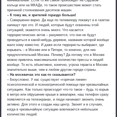
минимальные. Если то же самое произойдет на Садовом
кольце или на МКАДе, то такое происшествие может стать
причиной столкновения десятков машин.
– К тому же, и зрителей гораздо больше!
– Совершенно верно. Да еще по телевизору покажут и в газетах
напишут про это. И людей, которые будут охвачены этой
ситуацией, окажется очень много. Что касается
террористических актов – разумеется, что они не будут
проводиться в какой-нибудь деревне, название которой вообще
мало кому известно. И даже если террористы выбирают, где
взрывать – в Москве или в Питере, то конечно, для них
предпочтительней Москва. Почему? Да потому что в Москве
можно привлечь максимальное количество прессы и людей
вообще. То есть объективно, конечно, угроза теракта в Москве
значительно выше, чем в любом другом городе страны.
– На москвичах это как-то сказывается?
– Безусловно. У нас существует «горячая линия»
психологической и психиатрической помощи при чрезвычайных
ситуациях. Как только происходит что-то такое – будь то взрыв
в метро или обрушение крыши в аквапарке, наш телефон сразу
появляется на телеэкранах, и люди начинают звонить очень
активно. Для этого и создан наш центр. Звонят и в случаях,
когда в чрезвычайную ситуацию вовлекается небольшое
количество людей.