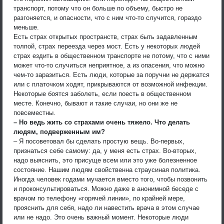
транспорт, потому что он больше по объему, быстро не
разгоняется, и опасности, что с ним что-то случится, гораздо
меньше.
Есть страх открытых пространств, страх быть задавленным
толпой, страх переезда через мост. Есть у некоторых людей
страх ездить в общественном транспорте не потому, что с ними
может что-то случиться неприятное, а из опасения, что можно
чем-то заразиться. Есть люди, которые за поручни не держатся
или с платочком ходят, прикрываются от возможной инфекции.
Некоторые боятся заболеть, если поесть в общественном
месте. Конечно, бывают и такие случаи, но они же не
повсеместны.
– Но ведь жить со страхами очень тяжело. Что делать
людям, подверженным им?
– Я посоветовал бы сделать простую вещь. Во-первых,
признаться себе самому: да, у меня есть страх. Во-вторых,
надо выяснить, это присуще всем или это уже болезненное
состояние. Нашим людям свойственна страусиная политика.
Иногда человек годами мучается вместо того, чтобы позвонить
и проконсультироваться. Можно даже в анонимной беседе с
врачом по телефону «горячей линии», по крайней мере,
прояснить для себя, надо ли навестить врача в этом случае
или не надо. Это очень важный момент. Некоторые люди