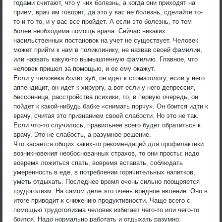
годами считают, что у них болезнь, а когда они приходят на
прием, врач им говорит, да это у вас не болезнь, сделайте то-
то и то-то, и у вас все пройдет. А если это болезнь, то тем
более необходима помощь врача. Сейчас никаких
насильственных постановок на учет не существует. Человек
может прийти к нам в поликлинику, не назвав своей фамилии,
или назвать какую-то вымышленную фамилию. Главное, что
человек пришел за помощью, и ее ему окажут.
Если у человека болит зуб, он идет к стоматологу, если у него
аппендицит, он идет к хирургу, а вот если у него депрессия,
бессонница, расстройства психики, то, в первую очередь, он
пойдет к какой-нибудь бабке «снимать порчу». Он боится идти к
врачу, считая это признанием своей слабости. Но это не так.
Если что-то случилось, правильнее всего будет обратиться к
врачу. Это не слабость, а разумное решение.
Что касается общих каких-то рекомендаций для профилактики
возникновения необоснованных страхов, то они просты: надо
вовремя ложиться спать, вовремя вставать, соблюдать
умеренность в еде, в потреблении горячительных напитков,
уметь отдыхать. Последнее время очень сильно поощряется
трудоголизм. На самом деле это очень вредное явление. Оно в
итоге приводит к снижению продуктивности. Чаще всего с
помощью трудоголизма человек избегает чего-то или чего-то
боится. Надо нормально работать и отдыхать разумно.