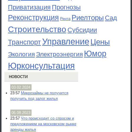
Приватизация
Прогнозы
Реконструкция
Риелторы
Сад
Рента
Строительство
Субсидии
Управление
Цены
Транспорт
Юмор
Экология
Электроэнергия
Юрконсультация
НОВОСТИ
03.02.2024
23:57
Микрозаймы не получится
получить под залог жилья
06.08.2023
23:57
Что происходит со спросом и
предложением на московском рынке
аренды жилья