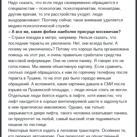
Надо сказать, что если люди своевременно обращаются к
специалистам – психологам, психотерапевтам, психиатрам,
другим врачам, то эти расстройства уходят, люди
выздоравливают. Поэтому сейчас такое внимание уделяется
медико-психологической службе.
– А все же, какие фобии наиболее присущи москвичам?
– Страхи поездки в метро, например. Нельзя сказать, что
последние теракты их увеличили. Нет, они всегда были. А
почему не увеличились? Потому что хорошо была организована
помощь на этот раз, и очень правильно сработали средства
массовой информации. Они не сеяли панику. Я говорю это не
голословно. Мы имеем объективную картину. Если сравнить,
сколько людей обращалось к нам по горячему телефону после
теракта в Тушине, то на этот раз было гораздо меньше
обращений. А вспомните, какие картинки давали в СМИ после
взрыва на Пушкинской площади, – люди ночью спать не могли.
Отдельные люди боятся ездить в лифте, хотя известно, что
лифт находится в хорошо вентилируемой шахте и задохнуться
в нем практически невозможно. Однако, как только
закрываются двери лифта, такого человека охватывает паника,
он предпочтет на любой, самый высокий этаж подниматься
пешком по лестнице.
Некоторые боятся ездить в легковом транспорте. Особенно те,
кто пережил автоаварию. Они переходят на общественный