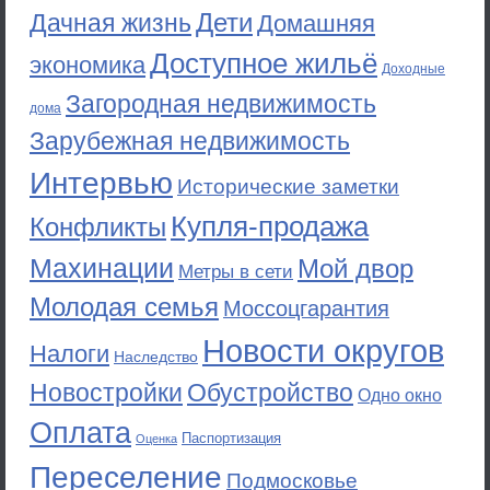
Дети
Дачная жизнь
Домашняя
Доступное жильё
экономика
Доходные
Загородная недвижимость
дома
Зарубежная недвижимость
Интервью
Исторические заметки
Купля-продажа
Конфликты
Махинации
Мой двор
Метры в сети
Молодая семья
Моссоцгарантия
Новости округов
Налоги
Наследство
Новостройки
Обустройство
Одно окно
Оплата
Паспортизация
Оценка
Переселение
Подмосковье