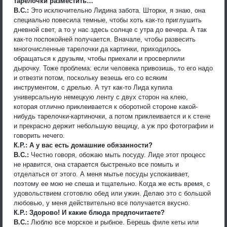
тарелочки разместить…
В.С.:
Это исключительно Лидина забота. Шторки, я знаю, она
специально повесила темные, чтобы хоть как-то приглушить
дневной свет, а то у нас здесь солнце с утра до вечера. А так
как-то поспокойней получается. Вначале, чтобы развесить
многочисленные тарелочки да картинки, приходилось
обращаться к друзьям, чтобы приехали и просверлили
дырочку. Тоже проблема: если человека привозишь, то его надо
и отвезти потом, поскольку везешь его со всяким
инструментом, с дрелью. А тут как-то Лида купила
универсальную немецкую ленту с двух сторон на клею,
которая отлично приклеивается к оборотной стороне какой-
нибудь тарелочки-картиночки, а потом приклеивается и к стене
и прекрасно держит небольшую вещицу, а уж про фотографии и
говорить нечего.
К.Р.: А у вас есть домашние обязанности?
В.С.:
Честно говоря, обожаю мыть посуду. Лиде этот процесс
не нравится, она старается быстренько все помыть и
отделаться от этого. А меня мытье посуды успокаивает,
поэтому ее мою не спеша и тщательно. Когда же есть время, с
удовольствием сготовлю обед или ужин. Делаю это с большой
любовью, у меня действительно все получается вкусно.
К.Р.: Здорово! И какие блюда предпочитаете?
В.С.:
Люблю все морское и рыбное. Берешь филе кеты или