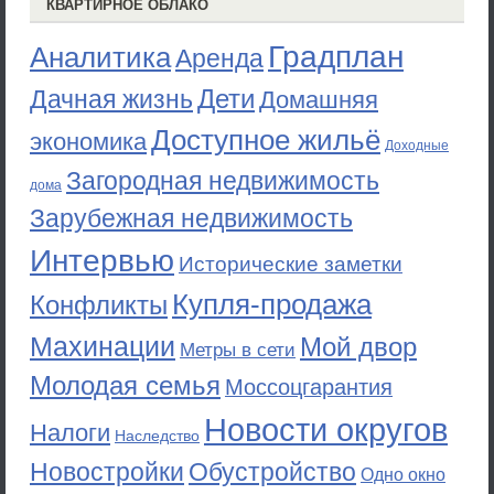
КВАРТИРНОЕ ОБЛАКО
Градплан
Аналитика
Аренда
Дети
Дачная жизнь
Домашняя
Доступное жильё
экономика
Доходные
Загородная недвижимость
дома
Зарубежная недвижимость
Интервью
Исторические заметки
Купля-продажа
Конфликты
Махинации
Мой двор
Метры в сети
Молодая семья
Моссоцгарантия
Новости округов
Налоги
Наследство
Новостройки
Обустройство
Одно окно