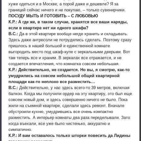
хуже одеться и в Москве, а порой даже и дешевле? Я за
границей сейчас ничего и не покупаю, – только сувенирчики.
ПОСУДУ МЫТЬ И ГОТОВИТЬ – С ЛЮБОВЬЮ
К.Р.: А где же, в таком случае, хранятся все ваши наряды,
если в квартире нет ни одного шкафа?
В.С.:
Да в этой квартире вообще негде хранить и складывать.
Здесь даже антресоли не потрудились сделать. Поэтому сразу
пришлось в нашей большой и единственной комнате
выгородить место под шкаф-купе с зеркальными дверьми. Вот
там теперь все и храним. В зеркалах все отражается, и не
создается впечатления, что комнатка совсем небольшая.
К.Р.: Действительно, не создается. Но вы, я смотрю, как-то
умудрились на совсем небольшой общей квартирной
площади как-то неплохо все разместить…
В.С.:
Действительно, у нас здесь всего-то 39 метров, включая
балкон. Когда мы получили ордер на эту квартиру, это был еще
совсем новый дом, и здесь совершенно ничего не было. Пока
жили на съемной квартире, сделали здесь ремонт. Вначале
обустроили кухню, умудрившись все очень компактно
разместить. А интерьер комнаты два раза переделывали. Зато
когда въехали, все уже было чистенько, аккуратно и
симпатично.
К.Р.: И вам оставалось только шторки повесить да Лидины