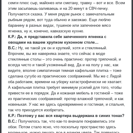
семги плюс сыр, майонез или сметану, травку – вот и все. Всем
этим засыпаешь-заливаешь и на 20 минут в СВЧ-печку.
Получается сказка. У меня рядом рынок с замечательным
рыбным рядом, вот туда обычно и заезжаю. Еще люблю
баранину в разных видах, тушеное или запеченное мясо
ягненка, ну и, конечно, кавказскую кухню.
К.Р.: Да, я представила себе запеченного ягненка с
овощами на вашем хрупком кухонном столе…
В.С.:
Ну, не такой уж он и хрупкий, хотя и стеклянный.
Впрочем, вы же наверняка знаете, что сейчас в моде
стеклянные столы – это очень практично: протер тряпочкой, и
всегда чисто и такой ухоженный вид. Да и на полу у нас, как
видите, вполне симпатичная темная кафельная плитка – тоже
сделана сугубо из практических соображений. Мы же с Лидой
оба работаем, времени на уборку катастрофически не хватает.
А кафельная плитка требует минимум усилий для того, чтобы
привести ее в порядок. Да и кожаная мебель в гостиной – тоже
из практических соображений: протер влажной тряпочкой, и как
новенькая. У нас же здесь одновременно и гостиная, и спальня,
так что приходится изобретать.
К.Р.: Поэтому у вас вся квартира выдержана в синих тонах?
В.С.:
Получилось так, что как-то вначале понравились эти
обои. Потом стало ясно, что поскольку пространство здесь
маленькое, нужно решать все в едином цвете. Так появилась