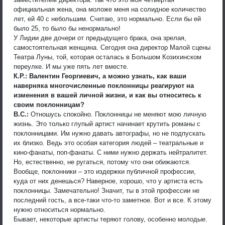
официальная жена, она моложе меня на солидное количество
лет, ей 40 с небольшим. Считаю, это нормально. Если бы ей
было 25, то было бы ненормально!
У Лидии две дочери от предыдущего брака, она зрелая,
самостоятельная женщина. Сегодня она директор Малой сцены
Театра Луны, той, которая осталась в Большом Козихинском
переулке. И мы уже пять лет вместе.
К.Р.: Валентин Георгиевич, а можно узнать, как ваши
наверняка многочисленные поклонницы реагируют на
изменения в вашей личной жизни, и как вы относитесь к
своим поклонницам?
В.С.:
Отношусь спокойно. Поклонницы не меняют мою личную
жизнь. Это только глупый артист начинает крутить романы с
поклонницами. Им нужно давать автографы, но не подпускать
их близко. Ведь это особая категория людей – театральные и
кино-фанаты, поп-фанаты. С ними нужно держать нейтралитет.
Но, естественно, не ругаться, потому что они обижаются.
Вообще, поклонники – это издержки публичной профессии,
куда от них денешься? Наверное, хорошо, что у артиста есть
поклонницы. Замечательно! Значит, ты в этой профессии не
последний гость, а все-таки что-то заметное. Вот и все. К этому
нужно относиться нормально.
Бывает, некоторые артисты теряют голову, особенно молодые.