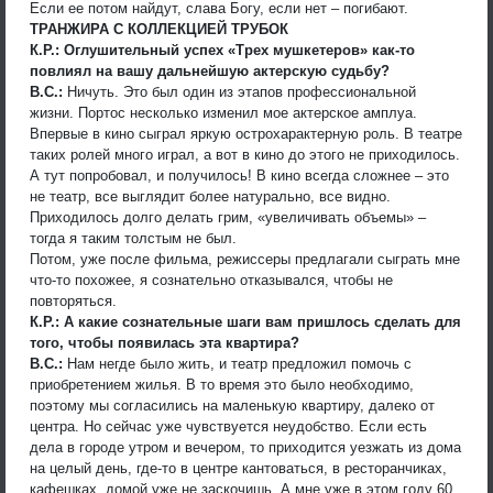
Если ее потом найдут, слава Богу, если нет – погибают.
ТРАНЖИРА С КОЛЛЕКЦИЕЙ ТРУБОК
К.Р.: Оглушительный успех «Трех мушкетеров» как-то
повлиял на вашу дальнейшую актерскую судьбу?
В.С.:
Ничуть. Это был один из этапов профессиональной
жизни. Портос несколько изменил мое актерское амплуа.
Впервые в кино сыграл яркую острохарактерную роль. В театре
таких ролей много играл, а вот в кино до этого не приходилось.
А тут попробовал, и получилось! В кино всегда сложнее – это
не театр, все выглядит более натурально, все видно.
Приходилось долго делать грим, «увеличивать объемы» –
тогда я таким толстым не был.
Потом, уже после фильма, режиссеры предлагали сыграть мне
что-то похожее, я сознательно отказывался, чтобы не
повторяться.
К.Р.: А какие сознательные шаги вам пришлось сделать для
того, чтобы появилась эта квартира?
В.С.:
Нам негде было жить, и театр предложил помочь с
приобретением жилья. В то время это было необходимо,
поэтому мы согласились на маленькую квартиру, далеко от
центра. Но сейчас уже чувствуется неудобство. Если есть
дела в городе утром и вечером, то приходится уезжать из дома
на целый день, где-то в центре кантоваться, в ресторанчиках,
кафешках, домой уже не заскочишь. А мне уже в этом году 60