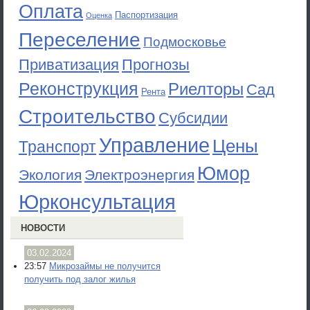
Оплата
Паспортизация
Оценка
Переселение
Подмосковье
Приватизация
Прогнозы
Реконструкция
Риелторы
Сад
Рента
Строительство
Субсидии
Управление
Цены
Транспорт
Юмор
Экология
Электроэнергия
Юрконсультация
НОВОСТИ
03.02.2024
23:57
Микрозаймы не получится
получить под залог жилья