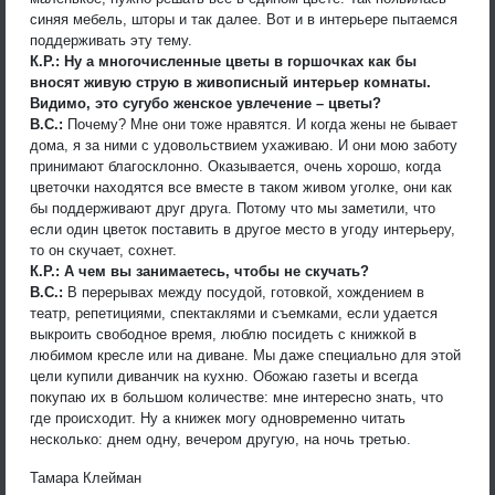
синяя мебель, шторы и так далее. Вот и в интерьере пытаемся
поддерживать эту тему.
К.Р.: Ну а многочисленные цветы в горшочках как бы
вносят живую струю в живописный интерьер комнаты.
Видимо, это сугубо женское увлечение – цветы?
В.С.:
Почему? Мне они тоже нравятся. И когда жены не бывает
дома, я за ними с удовольствием ухаживаю. И они мою заботу
принимают благосклонно. Оказывается, очень хорошо, когда
цветочки находятся все вместе в таком живом уголке, они как
бы поддерживают друг друга. Потому что мы заметили, что
если один цветок поставить в другое место в угоду интерьеру,
то он скучает, сохнет.
К.Р.: А чем вы занимаетесь, чтобы не скучать?
В.С.:
В перерывах между посудой, готовкой, хождением в
театр, репетициями, спектаклями и съемками, если удается
выкроить свободное время, люблю посидеть с книжкой в
любимом кресле или на диване. Мы даже специально для этой
цели купили диванчик на кухню. Обожаю газеты и всегда
покупаю их в большом количестве: мне интересно знать, что
где происходит. Ну а книжек могу одновременно читать
несколько: днем одну, вечером другую, на ночь третью.
Тамара Клейман