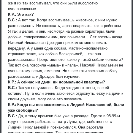
же я их так воспитывал, что они были абсолютно
очеловеченные.
К.Р.: Это как?
В.С.:
А вот так. Когда воспитываешь животное, с ним нужно
разговаривать. Не сюсюкать, а разговаривать, как с ребенком.
Я так и делал, и они, несмотря на разные характеры, были
добрые, сопереживали нам, все понимали… Лет восемь назад
Николай Николаевич Дроздов приехал ко мне снимать
передачу. А у меня одна собака, мастино-неопалетано,
страшная такая, как собака Баскервилей, – так она
разговаривала. Представляете, какие у такой собаки челюсти?
Так вот она говорила «мама» и «папа». Николай Николаевич не
очень этому верил, смеялся. Но я все-таки заставил собаку
разговаривать, и Дроздов был изумлен.
К.Р.: А сейчас ни дачи, ни нормальной квартиры?
В.С.:
Так уж получилось. Когда уходил от жены, все ей
оставил. Ну, а если очень захочется отдохнуть, езжу на дачи к
своим друзьям, могу себе это позволить.
К.Р.: Когда вы познакомились с Лидией Николаевной, были
уже свободны?
В.С.:
Да, к тому времени был уже в разводе. Где-то в 98-99-м
году я пришел работать в Театр Луны, где, собственно, с
Лидией Николаевной и познакомился. Она работала
заместителем директора. Так что это моя четвертая