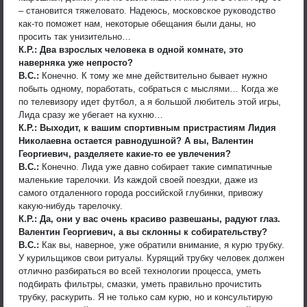
– становится тяжеловато. Надеюсь, московское руководство
как-то поможет нам, некоторые обещания были даны, но
просить так унизительно…
К.Р.: Два взрослых человека в одной комнате, это
наверняка уже непросто?
В.С.:
Конечно. К тому же мне действительно бывает нужно
побыть одному, поработать, собраться с мыслями… Когда же
по телевизору идет футбол, а я большой любитель этой игры,
Лида сразу же убегает на кухню…
К.Р.: Выходит, к вашим спортивным пристрастиям Лидия
Николаевна остается равнодушной? А вы, Валентин
Георгиевич, разделяете какие-то ее увлечения?
В.С.:
Конечно. Лида уже давно собирает такие симпатичные
маленькие тарелочки. Из каждой своей поездки, даже из
самого отдаленного города российской глубинки, привожу
какую-нибудь тарелочку.
К.Р.: Да, они у вас очень красиво развешаны, радуют глаз.
Валентин Георгиевич, а вы склонны к собирательству?
В.С.:
Как вы, наверное, уже обратили внимание, я курю трубку.
У курильщиков свои ритуалы. Курящий трубку человек должен
отлично разбираться во всей технологии процесса, уметь
подбирать фильтры, смазки, уметь правильно прочистить
трубку, раскурить. Я не только сам курю, но и консультирую