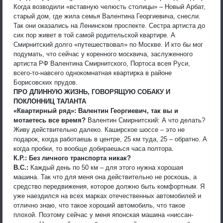
Когда возводили «вставную челюсть столицы» – Новый Арбат,
старый дом, где жила семья Валентина Георгиевича, снесли.
Так они оказались на Ленинском проспекте. Сестра артиста до
сих пор живет в той самой родительской квартире. А
Смирнитский долго «путешествовал» по Москве. И кто бы мог
подумать, что сейчас у коренного москвича, заслуженного
артиста РФ Валентина Смирнитского, Портоса всея Руси,
всего-то-навсего однокомнатная квартирка в районе
Борисовских прудов.
ПРО ДЛИННУЮ ЖИЗНЬ, ГОВОРЯЩУЮ СОБАКУ И
ПОКЛОННИЦ ТАЛАНТА
«Квартирный ряд»: Валентин Георгиевич, так вы и
мотаетесь все время?
Валентин Смирнитский: А что делать?
Живу действительно далеко. Каширское шоссе – это не
подарок, когда работаешь в центре, 25 км туда, 25 – обратно. А
когда пробки, то вообще добираешься часа полтора.
К.Р.: Без личного транспорта никак?
В.С.:
Каждый день по 50 км – для этого нужна хорошая
машина. Так что для меня она действительно не роскошь, а
средство передвижения, которое должно быть комфортным. Я
уже наездился на всех марках отечественных автомобилей и
отлично знаю, что такое хороший автомобиль, что такое
плохой. Поэтому сейчас у меня японская машина «ниссан-