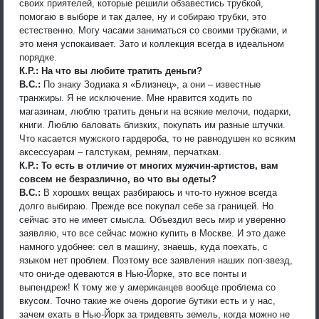
своих приятелей, которые решили обзавестись трубкой,
помогаю в выборе и так далее, ну и собираю трубки, это
естественно. Могу часами заниматься со своими трубками, и
это меня успокаивает. Зато и коллекция всегда в идеальном
порядке.
К.Р.: На что вы любите тратить деньги?
В.С.:
По знаку Зодиака я «Близнец», а они – известные
транжиры. Я не исключение. Мне нравится ходить по
магазинам, люблю тратить деньги на всякие мелочи, подарки,
книги. Люблю баловать близких, покупать им разные штучки.
Что касается мужского гардероба, то не равнодушен ко всяким
аксессуарам – галстукам, ремням, перчаткам.
К.Р.: То есть в отличие от многих мужчин-артистов, вам
совсем не безразлично, во что вы одеты?
В.С.:
В хороших вещах разбираюсь и что-то нужное всегда
долго выбираю. Прежде все покупал себе за границей. Но
сейчас это не имеет смысла. Объездил весь мир и уверенно
заявляю, что все сейчас можно купить в Москве. И это даже
намного удобнее: сел в машину, знаешь, куда поехать, с
языком нет проблем. Поэтому все заявления наших поп-звезд,
что они-де одеваются в Нью-Йорке, это все понты и
выпендреж! К тому же у американцев вообще проблема со
вкусом. Точно такие же очень дорогие бутики есть и у нас,
зачем ехать в Нью-Йорк за тридевять земель, когда можно не