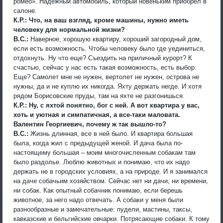
ромео». Надежный автомобиль, который новеньким приобрел в
салоне.
К.Р.: Что, на ваш взгляд, кроме машины, нужно иметь
человеку для нормальной жизни?
В.С.:
Наверное, хорошую квартиру, хороший загородный дом,
если есть возможность. Чтобы человеку было где уединиться,
отдохнуть. Ну что еще? Съездить на приличный курорт? К
счастью, сейчас у нас есть такая возможность, есть выбор.
Еще? Самолет мне не нужен, вертолет не нужен, острова не
нужны, да и не куплю их никогда. Яхту держать негде. И хотя
рядом Борисовские пруды, там на яхте не разгонишься.
К.Р.: Ну, с яхтой понятно, бог с ней. А вот квартира у вас,
хоть и уютная и симпатичная, а все-таки маловата.
Валентин Георгиевич, почему ж так вышло-то?
В.С.:
Жизнь длинная, все в ней было. И квартира большая
была, когда жил с предыдущей женой. И дача была по-
настоящему большая – моим многочисленным собакам там
было раздолье. Люблю животных и понимаю, что их надо
держать не в городских условиях, а на природе. И я занимался
на даче собачьим хозяйством. Сейчас нет ни дачи, ни времени,
ни собак. Как опытный собачник понимаю, если берешь
животное, за него надо отвечать. А собаки у меня были
разнообразные и замечательные: пудели, мастины, таксы,
кавказские и бельгийские овчарки. Потрясающие собаки. К тому